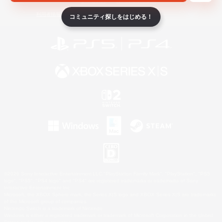
ライセンス
ルール＆ポリシー
利用者情報の外部送信について
コミュニティ探しをはじめる！
©2026 Sony Interactive Entertainment LLC."PlayStation Family Mark", "PlayStation", "PS5
logo", "PS5", "PS4 logo" and "PS4" are registered trademarks or trademarks of Sony
Interactive Entertainment Inc.
Microsoft, the XBOX Sphere mark, the Series X|S logo and XBOX Series X|S are trademarks
of the Microsoft group of companies.
Nintendo Switch is a trademark of Nintendo.
Windows is either a registered trademark or trademark of Microsoft Corporation in the United