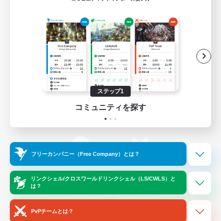
ゲームダウンロード
Official Information
/
X
News
YouTube
ステップ1
コミュニティを探す
Instagram
Twitch
フリーカンパニー（Free Company）とは？
LINE
Bluesky
リンクシェル/クロスワールドリンクシェル（LS/CWLS）と
は？
レーティング制度について
プライバシーポリシー
著作権について
サポートセンター
PvPチームとは？