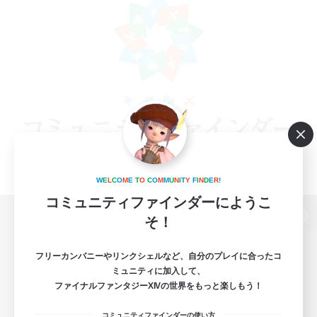
W
E
L
C
O
M
E
T
O
C
O
M
M
U
N
I
T
Y
F
I
N
D
E
R
!
コミュニティファインダーにようこ
そ！
パソコン版へ
フリーカンパニーやリンクシェルなど、自分のプレイに合ったコ
ミュニティに加入して、
ファイナルファンタジーXIVの世界をもっと楽しもう！
関連商品
e-STOREで購入
コミュニティファインダーの使い方