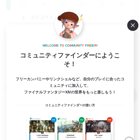
立ち上げメンバー募集
雑談
クリア目指して頑張る
W
E
L
C
O
M
E
T
O
C
O
M
M
U
N
I
T
Y
F
I
N
D
E
R
!
なんでも楽しむ
コミュニティファインダーにようこ
JA
そ！
詳細を見る
募集期間: 2026/09/07 まで
フリーカンパニーやリンクシェルなど、自分のプレイに合ったコ
ミュニティに加入して、
クロスワールドリンクシェル
ファイナルファンタジーXIVの世界をもっと楽しもう！
NEW
コミュニティファインダーの使い方