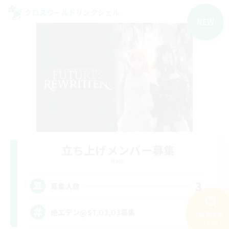
クロスワールドリンクシェル
NEW
立ち上げメンバー募集
Mana
3
募集人数
絶エデン@ST,D2,D3募集
検索する
194件