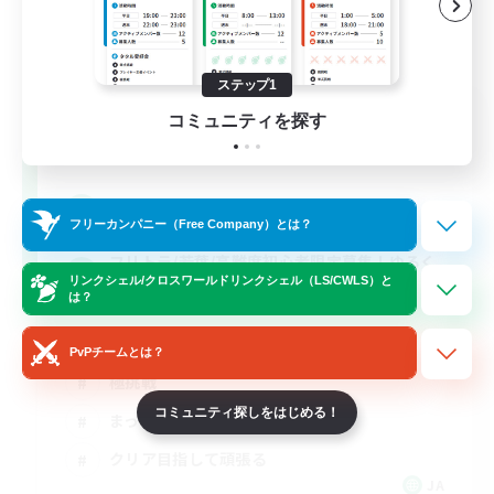
ステップ1
O-Mu-Tsu
コミュニティを探す
追加メンバー募集
Mana
4
募集人数
フリーカンパニー（Free Company）とは？
フリトラ/若葉/高難度初心者限定募集！ゆるく
リンクシェル/クロスワールドリンクシェル（LS/CWLS）と
極攻略
は？
初心者/若葉歓迎
PvPチームとは？
極挑戦
コミュニティ探しをはじめる！
まったりゆっくり楽しむ
クリア目指して頑張る
JA