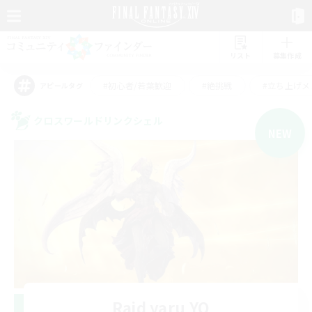
リスト
募集作成
#初心者/若葉歓迎
#絶挑戦
#立ち上げメ
アピールタグ
クロスワールドリンクシェル
NEW
Raid yaru YO