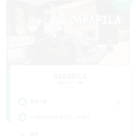
DARARILA
追加メンバー募集
Mana
3
募集人数
8.0 をだらりと過ごす。VCあり
雑談