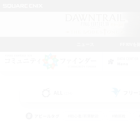
ニュース
FFXIVを
DATA CENTER
Mana
ALL
フリー
(234)
アピールタグ
#初心者/若葉歓迎
#絶挑戦
#学生中心
#なんでも楽しむ
#モブハント
#
#演奏
#ミラプリ（ミラ