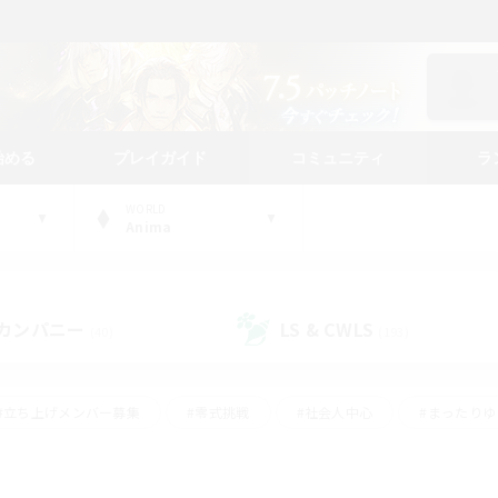
始める
プレイガイド
コミュニティ
ラ
WORLD
Anima
カンパニー
LS & CWLS
(40)
(193)
#立ち上げメンバー募集
#零式挑戦
#社会人中心
#まったり
体験歓迎
#クラフター中心
#ロールプレイ
#ギャザラー中心
ージュプリズム）
#スクリーンショット撮影
#クリア目指して頑張る