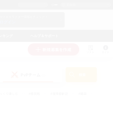
日本語
マイキャラクター情報をチェック！
ログイン
ンキング
ヘルプ＆サポート
新規募集を作成
リスト
ガイド
PvPチーム
検索
(1)
ゆっくり楽しむ
#極挑戦
#復帰者歓迎
#雑談
#ハウジング
#トレジャーハント
#レベリング
#プレイヤー主催イベント