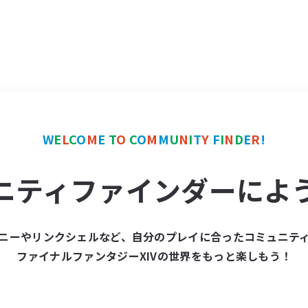
W
E
L
C
O
M
E
T
O
C
O
M
M
U
N
I
T
Y
F
I
N
D
E
R
!
ニティファインダーによ
ニーやリンクシェルなど、自分のプレイに合ったコミュニテ
ファイナルファンタジーXIVの世界をもっと楽しもう！