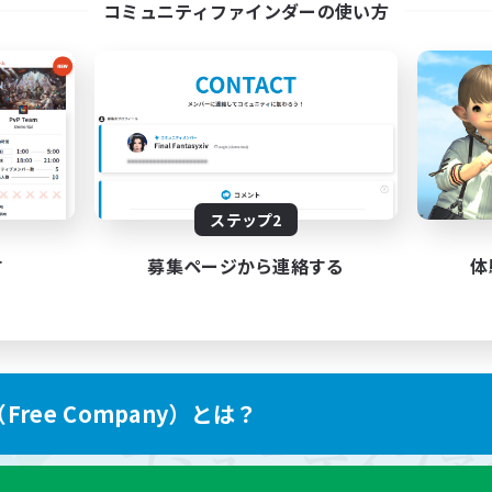
コミュニティファインダーの使い方
ステップ2
す
募集ページから連絡する
体
ree Company）とは？