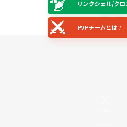
リンクシェル/クロ
PvPチームとは？
X
/
News
レーティング制度について