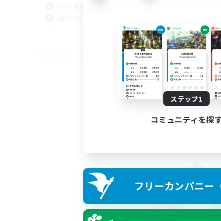
初心者/若葉歓迎
社会人中心
JA
募集期間: 2026/09/05 まで
ステップ1
コミュニティを探
フリーカンパニー（F