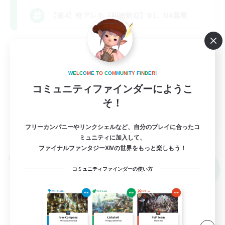
【週4】絶アレキ【初絶歓迎】D1、D4募集
絶挑戦
立ち上げメンバー募集
W
E
L
C
O
M
E
T
O
C
O
M
M
U
N
I
T
Y
F
I
N
D
E
R
!
クリア目指して頑張る
コミュニティファインダーにようこ
社会人中心
そ！
JA
フリーカンパニーやリンクシェルなど、自分のプレイに合ったコ
詳細を見る
募集期間: 2026/09/07 まで
ミュニティに加入して、
ファイナルファンタジーXIVの世界をもっと楽しもう！
クロスワールドリンクシェル
NEW
コミュニティファインダーの使い方