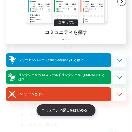
ステップ1
コミュニティを探す
立ち上げメンバー募集
Mana
1
フリーカンパニー（Free Company）とは？
募集人数
リンクシェル/クロスワールドリンクシェル（LS/CWLS）と
steam
は？
立ち上げメンバー募集
PvPチームとは？
社会人中心
コミュニティ探しをはじめる！
まったりゆっくり楽しむ
なんでも楽しむ
JA