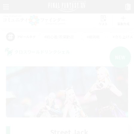
リスト
募集作成
#初心者/若葉歓迎
#絶挑戦
#立ち上げメ
アピールタグ
クロスワールドリンクシェル
NEW
Street Jack