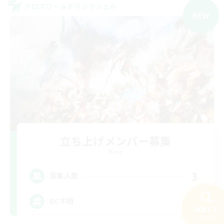
クロスワールドリンクシェル
NEW
立ち上げメンバー募集
Mana
3
募集人数
DC不問
検索する
193件