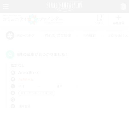
リスト
募集作成
#初心者/若葉歓迎
#絶挑戦
#立ち上げメ
アピールタグ
0件の募集が見つかりました！
指定なし
Anima (Mana)
PvPチーム
平日
週末
＃まったりゆっくり楽しむ
使用言語