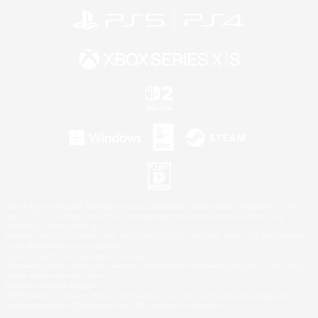
©2026 Sony Interactive Entertainment LLC."PlayStation Family Mark", "PlayStation", "PS5
logo", "PS5", "PS4 logo" and "PS4" are registered trademarks or trademarks of Sony
Interactive Entertainment Inc.
Microsoft, the XBOX Sphere mark, the Series X|S logo and XBOX Series X|S are trademarks
of the Microsoft group of companies.
Nintendo Switch is a trademark of Nintendo.
Windows is either a registered trademark or trademark of Microsoft Corporation in the United
States and/or other countries.
Mac is a trademark of Apple Inc.
©2026 Valve Corporation. Steam and the Steam logo are trademarks and/or registered
trademarks of Valve Corporation in the U.S. and/or other countries.