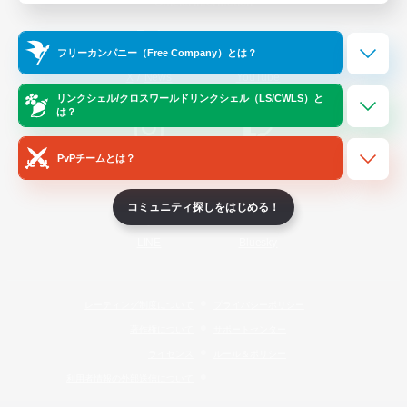
Official Information
フリーカンパニー（Free Company）とは？
/
X
News
YouTube
リンクシェル/クロスワールドリンクシェル（LS/CWLS）と
は？
PvPチームとは？
Instagram
Twitch
コミュニティ探しをはじめる！
LINE
Bluesky
レーティング制度について
プライバシーポリシー
著作権について
サポートセンター
ライセンス
ルール＆ポリシー
利用者情報の外部送信について