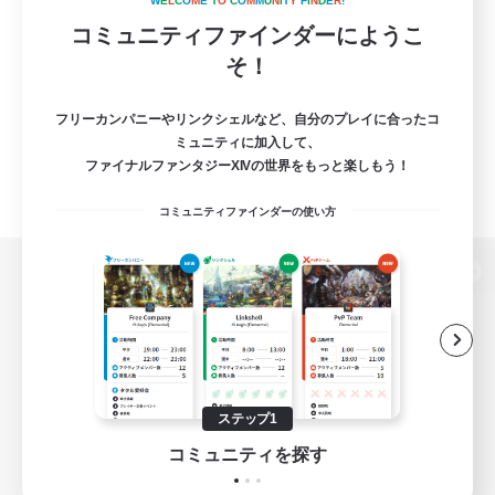
W
E
L
C
O
M
E
T
O
C
O
M
M
U
N
I
T
Y
F
I
N
D
E
R
!
コミュニティファインダーにようこ
そ！
フリーカンパニーやリンクシェルなど、自分のプレイに合ったコ
ミュニティに加入して、
ファイナルファンタジーXIVの世界をもっと楽しもう！
コミュニティファインダーの使い方
パソコン版へ
関連商品
e-STOREで購入
ステップ1
ゲームダウンロード
コミュニティを探す