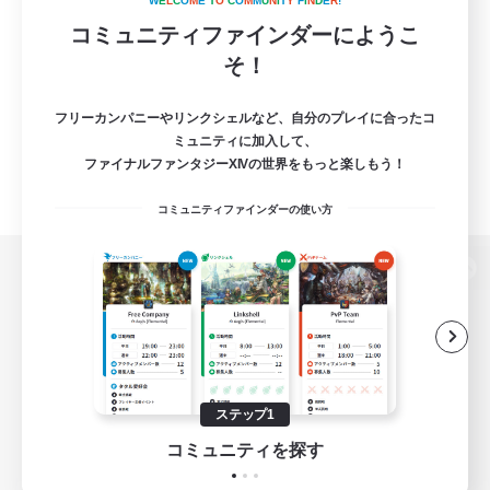
W
E
L
C
O
M
E
T
O
C
O
M
M
U
N
I
T
Y
F
I
N
D
E
R
!
コミュニティファインダーにようこ
そ！
フリーカンパニーやリンクシェルなど、自分のプレイに合ったコ
ミュニティに加入して、
ファイナルファンタジーXIVの世界をもっと楽しもう！
コミュニティファインダーの使い方
パソコン版へ
関連商品
e-STOREで購入
ステップ1
ゲームダウンロード
コミュニティを探す