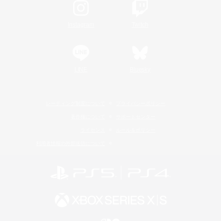
Instagram
Twitch
LINE
Bluesky
レーティング制度について
プライバシーポリシー
著作権について
サポートセンター
ライセンス
ルール＆ポリシー
利用者情報の外部送信について