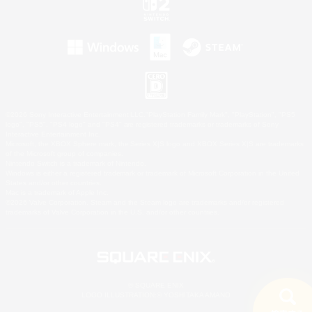
©2026 Sony Interactive Entertainment LLC."PlayStation Family Mark", "PlayStation", "PS5
logo", "PS5", "PS4 logo" and "PS4" are registered trademarks or trademarks of Sony
Interactive Entertainment Inc.
Microsoft, the XBOX Sphere mark, the Series X|S logo and XBOX Series X|S are trademarks
of the Microsoft group of companies.
Nintendo Switch is a trademark of Nintendo.
Windows is either a registered trademark or trademark of Microsoft Corporation in the United
States and/or other countries.
Mac is a trademark of Apple Inc.
©2026 Valve Corporation. Steam and the Steam logo are trademarks and/or registered
trademarks of Valve Corporation in the U.S. and/or other countries.
© SQUARE ENIX
LOGO ILLUSTRATION:© YOSHITAKA AMANO