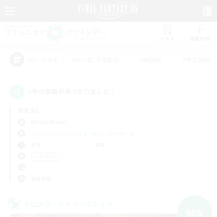
リスト
募集作成
#初心者/若葉歓迎
#絶挑戦
#零式挑戦
アピールタグ
1件の募集が見つかりました！
指定なし
Anima (Mana)
フリーカンパニー
LS & CWLS
PvPチーム
平日
週末
＃学生中心
使用言語
クロスワールドリンクシェル
NEW