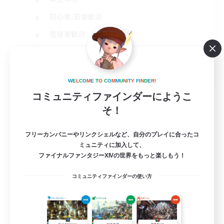
初心者/若葉歓迎
復帰者歓迎
なんでも楽しむ
JA
W
E
L
C
O
M
E
T
O
C
O
M
M
U
N
I
T
Y
F
I
N
D
E
R
!
詳細を見る
募集期間: 2026/09/02 まで
コミュニティファインダーにようこ
そ！
フリーカンパニーやリンクシェルなど、自分のプレイに合ったコ
ミュニティに加入して、
ファイナルファンタジーXIVの世界をもっと楽しもう！
コミュニティファインダーの使い方