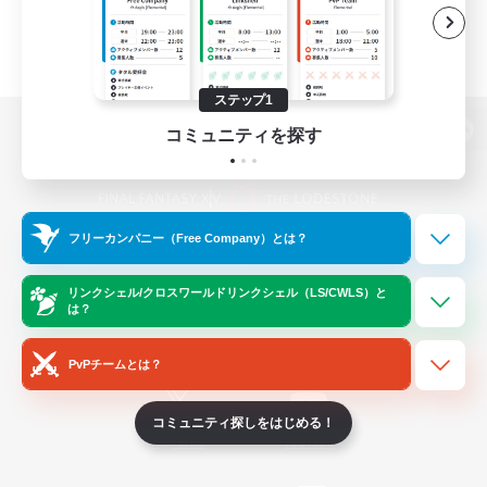
ステップ1
コミュニティを探す
パソコン版へ
フリーカンパニー（Free Company）とは？
関連商品
e-STOREで購入
ゲームダウンロード
リンクシェル/クロスワールドリンクシェル（LS/CWLS）と
は？
Official Information
PvPチームとは？
コミュニティ探しをはじめる！
/
X
News
YouTube