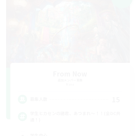
From Now
追加メンバー募集
Mana
15
募集人数
学生ヒカセンの諸君、あつまれ～！！(全DC共
通！)
学生中心