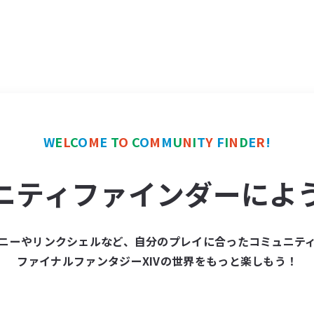
W
E
L
C
O
M
E
T
O
C
O
M
M
U
N
I
T
Y
F
I
N
D
E
R
!
ニティファインダーによ
ニーやリンクシェルなど、自分のプレイに合ったコミュニテ
ファイナルファンタジーXIVの世界をもっと楽しもう！