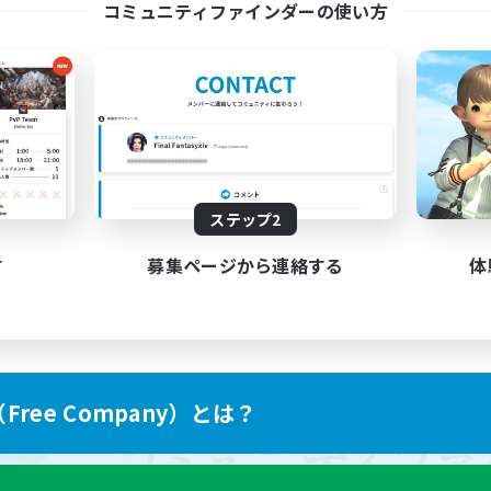
コミュニティファインダーの使い方
ステップ2
す
募集ページから連絡する
体
ree Company）とは？