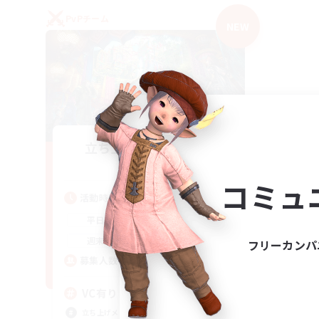
PvPチーム
NEW
立ち上げメンバー募集
Mana
コミュ
活動時間
21:00
2:00
平日
21:00
2:00
週末
フリーカンパ
2
募集人数
VC有り
立ち上げメンバー募集