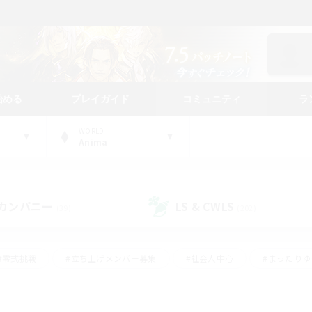
始める
プレイガイド
コミュニティ
ラ
WORLD
Anima
カンパニー
LS & CWLS
(39)
(202)
#零式挑戦
#立ち上げメンバー募集
#社会人中心
#まったり
#体験歓迎
#クラフター中心
#ギャザラー中心
#ロー
ング
#演奏
#ミラプリ（ミラージュプリズム）
#クリア目指