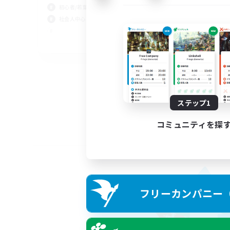
初心者/若葉歓迎
社会人中心
JA
募集期間: 2026/09/05 まで
ステップ1
コミュニティを探
フリーカンパニー（F