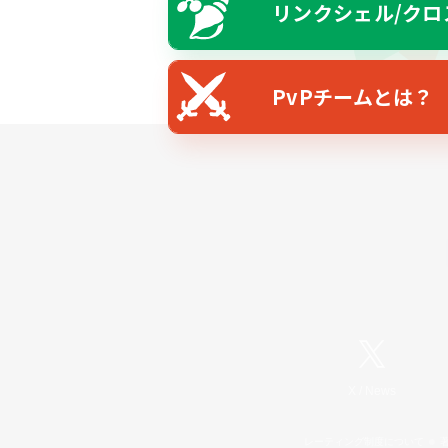
リンクシェル/クロ
PvPチームとは？
X
/
News
レーティング制度について