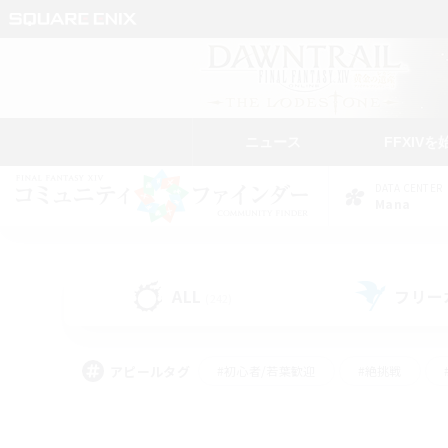
ニュース
FFXIVを
DATA CENTER
Mana
ALL
フリー
(242)
アピールタグ
#初心者/若葉歓迎
#絶挑戦
#モブハント
#学生中心
#なんでも楽しむ
#スクリーンショット撮影
#ハウジ