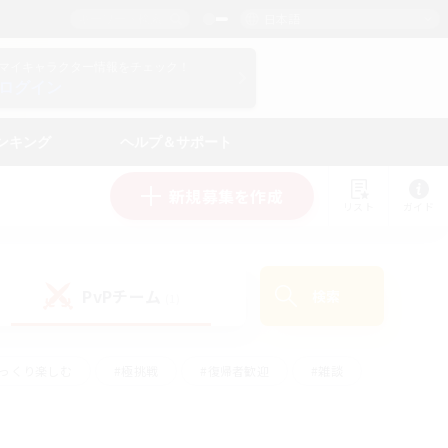
日本語
マイキャラクター情報をチェック！
ログイン
ンキング
ヘルプ＆サポート
新規募集を作成
リスト
ガイド
PvPチーム
検索
(1)
ゆっくり楽しむ
#極挑戦
#復帰者歓迎
#雑談
ルプレイ
#トレジャーハント
#レベリング
して頑張る
#プレイヤー主催イベント