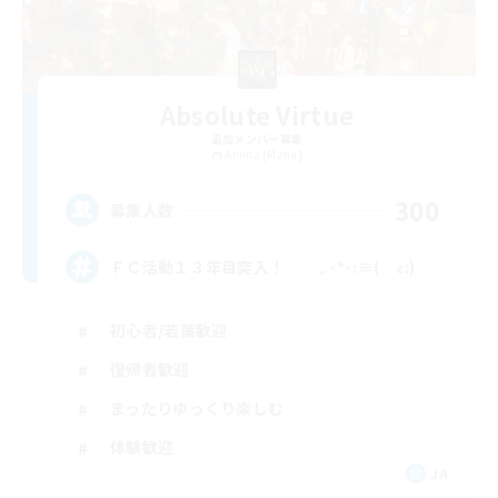
Absolute Virtue
追加メンバー募集
Anima [Mana]
300
募集人数
ＦＣ活動１３年目突入！ ｡･*･:≡( ε:)
初心者/若葉歓迎
復帰者歓迎
まったりゆっくり楽しむ
体験歓迎
JA