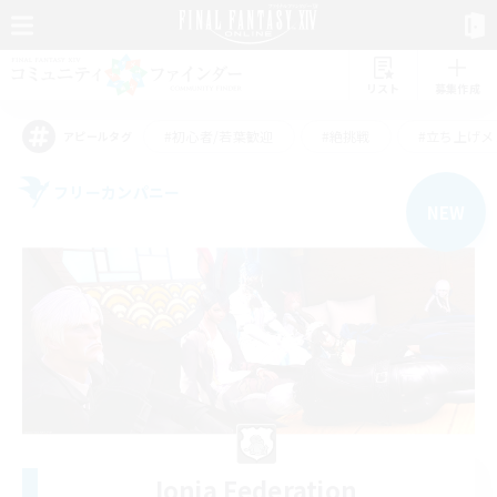
リスト
募集作成
#初心者/若葉歓迎
#絶挑戦
#立ち上げメ
アピールタグ
フリーカンパニー
NEW
Ionia Federation