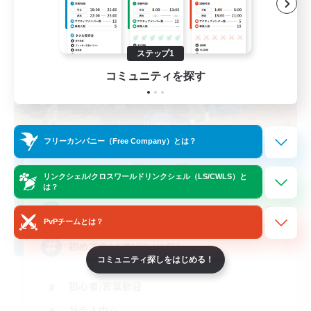
ステップ1
コミュニティを探す
フリーカンパニー（Free Company）とは？
with smile
追加メンバー募集
Anima [Mana]
リンクシェル/クロスワールドリンクシェル（LS/CWLS）と
は？
2
募集人数
PvPチームとは？
初めてのFC選びに VC無し
コミュニティ探しをはじめる！
初心者/若葉歓迎
社会人中心