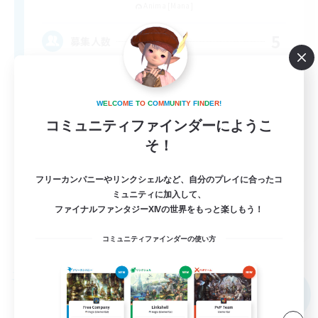
Anima [Mana]
5
募集人数
アットホームなFC！ VC有
W
E
L
C
O
M
E
T
O
C
O
M
M
U
N
I
T
Y
F
I
N
D
E
R
!
初心者/若葉歓迎
コミュニティファインダーにようこ
体験歓迎
そ！
まったりゆっくり楽しむ
フリーカンパニーやリンクシェルなど、自分のプレイに合ったコ
なんでも楽しむ
ミュニティに加入して、
JA
ファイナルファンタジーXIVの世界をもっと楽しもう！
詳細を見る
コミュニティファインダーの使い方
募集期間: 2026/09/08 まで
フリーカンパニー
NEW