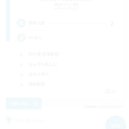
追加メンバー募集
Anima [Mana]
2
募集人数
VCあり
初心者/若葉歓迎
なんでも楽しむ
社会人中心
体験歓迎
JA
詳細を見る
募集期間: 2026/09/08 まで
フリーカンパニー
NEW