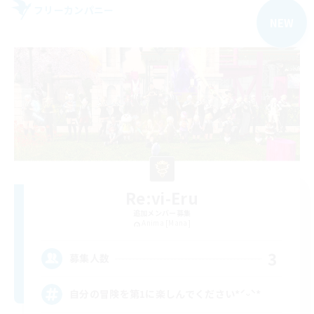
フリーカンパニー
NEW
Re:vi-Eru
追加メンバー募集
Anima [Mana]
3
募集人数
自分の冒険を第1に楽しんでください*ˊᵕˋ*