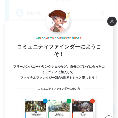
5
募集人数
VC無し！チャットとエモ！交流したい人集ま
れ！
W
E
L
C
O
M
E
T
O
C
O
M
M
U
N
I
T
Y
F
I
N
D
E
R
!
初心者/若葉歓迎
コミュニティファインダーにようこ
復帰者歓迎
そ！
なんでも楽しむ
フリーカンパニーやリンクシェルなど、自分のプレイに合ったコ
まったりゆっくり楽しむ
ミュニティに加入して、
ファイナルファンタジーXIVの世界をもっと楽しもう！
JA
詳細を見る
コミュニティファインダーの使い方
募集期間: 2026/09/06 まで
フリーカンパニー
NEW