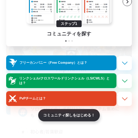
ステップ1
コミュニティを探す
フリーカンパニー（Free Company）とは？
Alphanix
追加メンバー募集
リンクシェル/クロスワールドリンクシェル（LS/CWLS）と
Hades [Mana]
は？
--
募集人数
PvPチームとは？
ソロ向けFCテレポ割引30% アイテム集めに
も！
コミュニティ探しをはじめる！
初心者/若葉歓迎