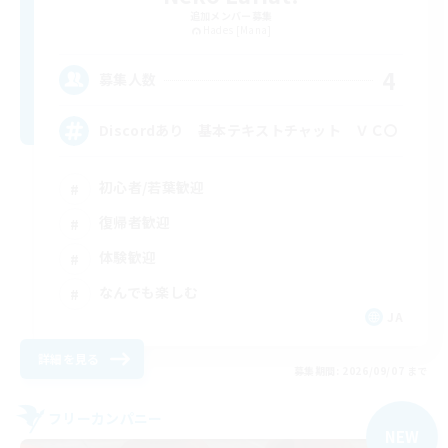
追加メンバー募集
Hades [Mana]
4
募集人数
Discordあり 基本テキストチャット ＶＣ〇
初心者/若葉歓迎
復帰者歓迎
体験歓迎
なんでも楽しむ
JA
詳細を見る
募集期間: 2026/09/07 まで
フリーカンパニー
NEW