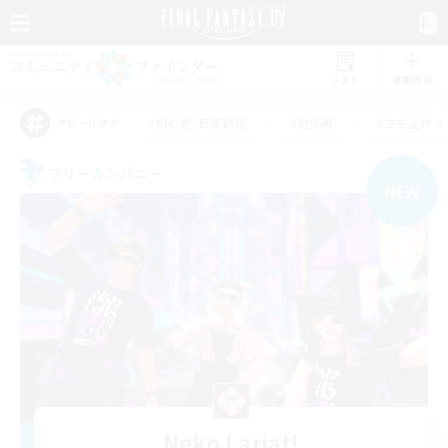
リスト
募集作成
#初心者/若葉歓迎
#絶挑戦
#立ち上げメ
アピールタグ
フリーカンパニー
NEW
Neko Lariat!