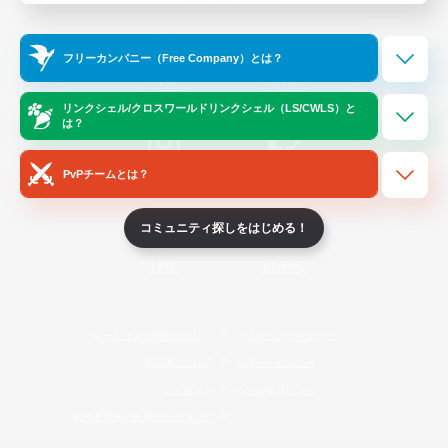
Official Information
フリーカンパニー（Free Company）とは？
/
X
News
YouTube
リンクシェル/クロスワールドリンクシェル（LS/CWLS）と
は？
PvPチームとは？
Instagram
Twitch
コミュニティ探しをはじめる！
LINE
Bluesky
レーティング制度について
プライバシーポリシー
著作権について
サポートセンター
ライセンス
ルール＆ポリシー
利用者情報の外部送信について