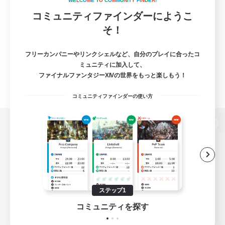
W
E
L
C
O
M
E
T
O
C
O
M
M
U
N
I
T
Y
F
I
N
D
E
R
!
コミュニティファインダーにようこ
そ！
フリーカンパニーやリンクシェルなど、自分のプレイに合ったコ
ミュニティに加入して、
ファイナルファンタジーXIVの世界をもっと楽しもう！
コミュニティファインダーの使い方
パソコン版へ
関連商品
e-STOREで購入
ステップ1
ゲームダウンロード
コミュニティを探す