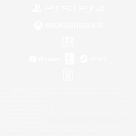
©2026 Sony Interactive Entertainment LLC."PlayStation Family Mark", "PlayStation", "PS5
logo", "PS5", "PS4 logo" and "PS4" are registered trademarks or trademarks of Sony
Interactive Entertainment Inc.
Microsoft, the XBOX Sphere mark, the Series X|S logo and XBOX Series X|S are trademarks
of the Microsoft group of companies.
Nintendo Switch is a trademark of Nintendo.
Windows is either a registered trademark or trademark of Microsoft Corporation in the United
States and/or other countries.
Mac is a trademark of Apple Inc.
©2026 Valve Corporation. Steam and the Steam logo are trademarks and/or registered
trademarks of Valve Corporation in the U.S. and/or other countries.