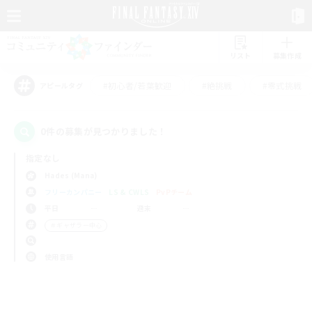
リスト
募集作成
#初心者/若葉歓迎
#絶挑戦
#零式挑戦
アピールタグ
0件の募集が見つかりました！
指定なし
Hades (Mana)
フリーカンパニー
LS & CWLS
PvPチーム
平日
週末
＃ギャザラー中心
使用言語