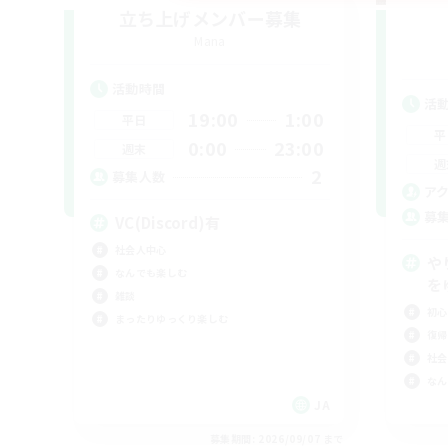
立ち上げメンバー募集
Mana
活動時間
活
19:00
1:00
平日
平
0:00
23:00
週末
週
2
募集人数
ア
募
VC(Discord)有
社会人中心
や
なんでも楽しむ
を
雑談
初心
まったりゆっくり楽しむ
復帰
社会
なん
JA
募集期間: 2026/09/07 まで