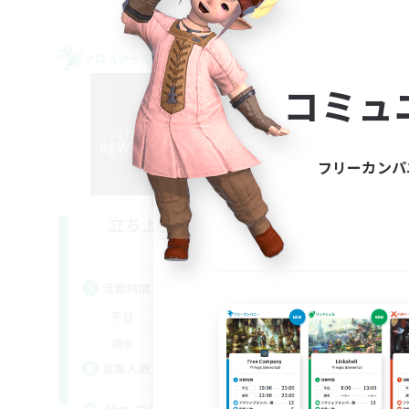
クロスワールドリンクシェル
クロス
NEW
コミュ
フリーカンパ
立ち上げメンバー募集
Mana
活動時間
活
21:00
23:00
平日
平
20:00
23:00
週末
週
3
募集人数
募