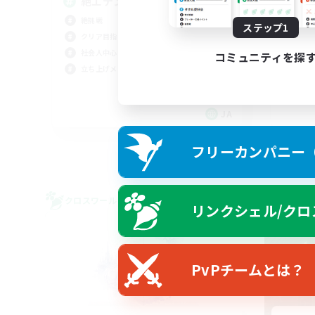
絶エデン@ST,D2,D3募集
少
方
絶挑戦
ステップ1
立ち
クリア目指して頑張る
社会
社会人中心
コミュニティを探
なん
立ち上げメンバー募集
雑談
JA
募集期間: 2026/09/07 まで
フリーカンパニー（F
クロスワールドリンクシェル
クロス
リンクシェル/クロ
NEW
PvPチームとは？