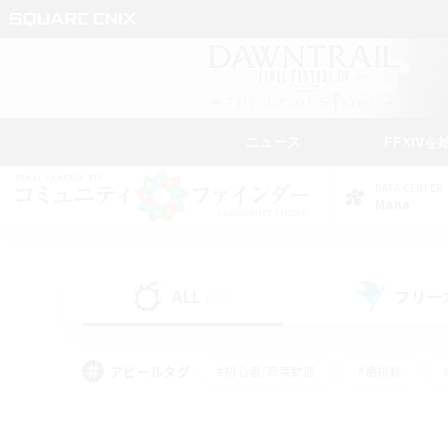
ニュース
FFXIVを
DATA CENTER
Mana
ALL
フリー
(235)
アピールタグ
#初心者/若葉歓迎
#絶挑戦
#なんでも楽しむ
#学生中心
#モブハント
#レベリング
#クリア目指し