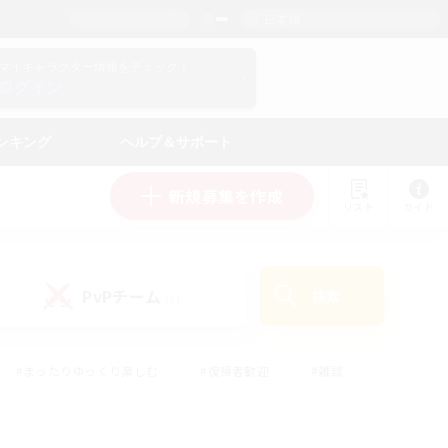
日本語
マイキャラクター情報をチェック！
ログイン
ンキング
ヘルプ＆サポート
新規募集を作成
リスト
ガイド
PvPチーム
検索
(1)
#まったりゆっくり楽しむ
#復帰者歓迎
#雑談
心
#演奏
#トレジャーハント
#ハウジング
）
#プレイヤー主催イベント