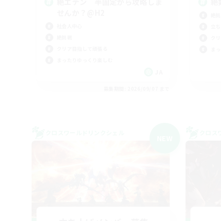
絶エデン 半固定から攻略しま
絶
せんか？@H2
絶挑
社会人中心
立ち
絶挑戦
クリ
クリア目指して頑張る
まっ
まったりゆっくり楽しむ
JA
募集期間: 2026/09/07 まで
クロスワールドリンクシェル
クロス
NEW