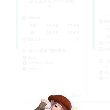
立ち上げメンバー募集
Mana
活動時間
活
20:00
22:00
平日
平
20:00
22:00
週末
週
3
募集人数
ア
募
絶バハ短期 2週間目標！
絶挑戦
【
クリア目指して頑張る
ら
社会人中心
絶挑
クリ
JA
募集期間: 2026/09/07 まで