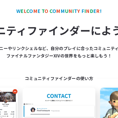
W
E
L
C
O
M
E
T
O
C
O
M
M
U
N
I
T
Y
F
I
N
D
E
R
!
ワールドリンクシェル
クロスワールドリンクシェル
NEW
ニティファインダーによ
ニーやリンクシェルなど、自分のプレイに合ったコミュニテ
ファイナルファンタジーXIVの世界をもっと楽しもう！
立ち上げメンバー募集
立ち上げメンバー
Mana
Mana
コミュニティファインダーの使い方
動時間
活動時間
21:00
1:00
22:00
日
平日
20:00
1:00
22:00
末
週末
6
集人数
募集人数