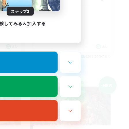
ステップ3
やる気のある人
まったりゆっくり楽しむ
験してみる＆加入する
クリア目指して頑張る
絶挑戦
社会人中心
JA
JA
26/09/07 まで
募集期間: 2026/09/07 まで
クロスワールドリンクシェル
NEW
NEW