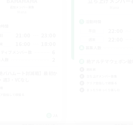
BAHAHAHA
立ち上げメンバー
追加メンバー募集
Mana
Mana
活動時間
動時間
22:00
平日
21:00
23:00
日
22:00
週末
16:00
18:00
末
募集人数
6
クティブメンバー数
2
集人数
絶アルテマウェポン破
絶挑戦
絶バハムート討滅戦】最初か
立ち上げメンバー募集
・週3・VCなし
クリア目指して頑張る
戦
まったりゆっくり楽しむ
ア目指して頑張る
JA
募集期間: 2026/09/07 まで
募集期間: 20