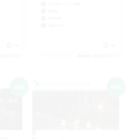
立ち上げメンバー募集
極挑戦
零式挑戦
社会人中心
JA
JA
26/09/07 まで
募集期間: 2026/09/07 まで
クロスワールドリンクシェル
NEW
NEW