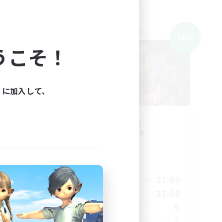
クロスワールドリンクシェル
NEW
NEW
うこそ！
ィに加入して、
募集
ZTwing
追加メンバー募集
Mana
活動時間
24:00
21:00
23:00
平日
24:00
21:00
23:00
週末
4
5
アクティブメンバー数
3
募集人数