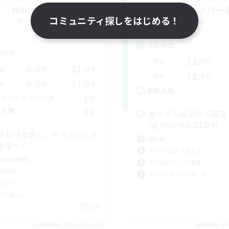
Minions_LS
立ち上げメンバー
コミュニティ探しをはじめる！
追加メンバー募集
Mana
Mana
活動時間
動時間
22:00
平日
0:00
23:00
日
22:00
週末
0:00
23:00
末
募集人数
10
クティブメンバー数
10
集人数
絶エデン最初から固定
(@PHorBH.D3.D4)
りたいときに、やりたいこと
絶挑戦
ゆるーく
クリア目指して頑張る
者/若葉歓迎
立ち上げメンバー募集
者歓迎
まったりゆっくり楽しむ
人中心
でも楽しむ
JA
募集期間: 2026/09/07 まで
募集期間: 20