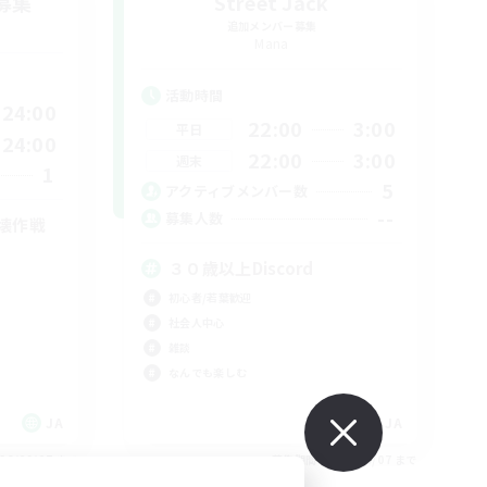
募集
Street Jack
追加メンバー募集
Mana
活動時間
24:00
22:00
3:00
平日
24:00
22:00
3:00
週末
1
5
アクティブメンバー数
--
募集人数
壊作戦
３０歳以上Discord
初心者/若葉歓迎
社会人中心
雑談
なんでも楽しむ
JA
JA
26/09/07 まで
募集期間: 2026/09/07 まで