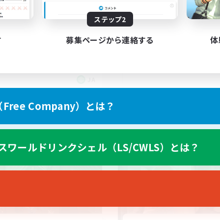
人数で楽しく♪アクティブな
絶エデン/VC無し
大歓迎★
なんでも楽しむ
ステップ2
上げメンバー募集
絶挑戦
人中心
クリア目指して頑張る
す
募集ページから連絡する
体
でも楽しむ
JA
募集期間: 2026/09/07 まで
募集期間: 20
ree Company）とは？
ワールドリンクシェル
クロスワールドリンクシェル
スワールドリンクシェル（LS/CWLS）とは？
NEW