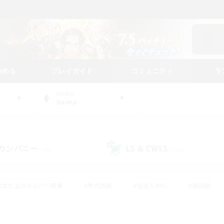
始める
プレイガイド
コミュニティ
ラ
WORLD
Anima
カンパニー
LS & CWLS
(40)
(194)
#立ち上げメンバー募集
#零式挑戦
#社会人中心
#極挑戦
#体験歓迎
#ロールプレイ
#ギャザラー中心
#クラフター中
て頑張る
#スクリーンショット撮影
#ミラプリ（ミラージュプリズム