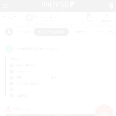
リスト
募集作成
#初心者/若葉歓迎
#絶挑戦
#立ち上げメ
アピールタグ
1件の募集が見つかりました！
指定なし
Anima (Mana)
PvPチーム
平日
週末
＃初心者/若葉歓迎
使用言語
PvPチーム
NEW