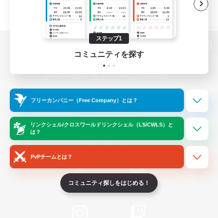
ステップ1
パソコン版へ
コミュニティを探す
関連商品
e-STOREで購入
フリーカンパニー（Free Company）とは？
ゲームダウンロード
リンクシェル/クロスワールドリンクシェル（LS/CWLS）と
は？
Official Information
PvPチームとは？
コミュニティ探しをはじめる！
/
X
News
YouTube