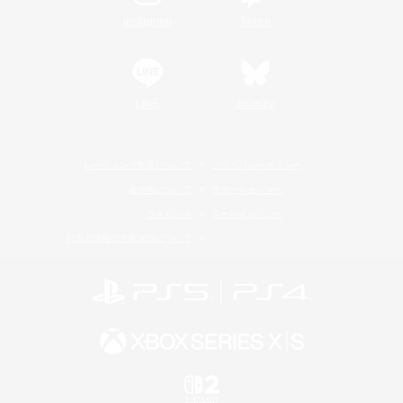
Instagram
Twitch
LINE
Bluesky
レーティング制度について
プライバシーポリシー
著作権について
サポートセンター
ライセンス
ルール＆ポリシー
利用者情報の外部送信について