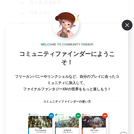
初心者/若葉歓迎
社会人中心
JA
詳細を見る
W
E
L
C
O
M
E
T
O
C
O
M
M
U
N
I
T
Y
F
I
N
D
E
R
!
募集期間: 2026/09/05 まで
コミュニティファインダーにようこ
そ！
フリーカンパニーやリンクシェルなど、自分のプレイに合ったコ
ミュニティに加入して、
ファイナルファンタジーXIVの世界をもっと楽しもう！
コミュニティファインダーの使い方