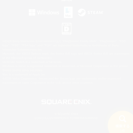
©2026 Sony Interactive Entertainment LLC."PlayStation Family Mark", "PlayStation", "PS5
logo", "PS5", "PS4 logo" and "PS4" are registered trademarks or trademarks of Sony
Interactive Entertainment Inc.
Microsoft, the XBOX Sphere mark, the Series X|S logo and XBOX Series X|S are trademarks
of the Microsoft group of companies.
Nintendo Switch is a trademark of Nintendo.
Windows is either a registered trademark or trademark of Microsoft Corporation in the United
States and/or other countries.
Mac is a trademark of Apple Inc.
©2026 Valve Corporation. Steam and the Steam logo are trademarks and/or registered
trademarks of Valve Corporation in the U.S. and/or other countries.
© SQUARE ENIX
LOGO ILLUSTRATION:© YOSHITAKA AMANO
検索する
1件