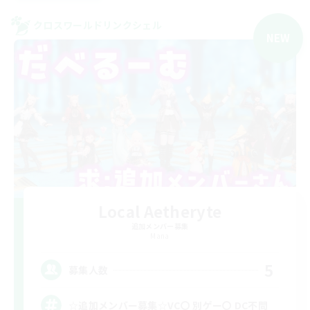
クロスワールドリンクシェル
NEW
Local Aetheryte
追加メンバー募集
Mana
5
募集人数
☆追加メンバー募集☆VC〇 別ゲー〇 DC不問