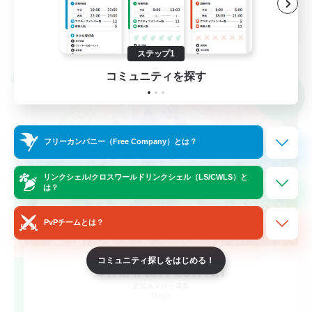
JA
詳細を見る
募集期間: 2026/09/06 まで
ステップ1
コミュニティを探す
クロスワールドリンクシェル
NEW
フリーカンパニー（Free Company）とは？
リンクシェル/クロスワールドリンクシェル（LS/CWLS）と
は？
PvPチームとは？
コミュニティ探しをはじめる！
TheAfterFestival
追加メンバー募集
Mana