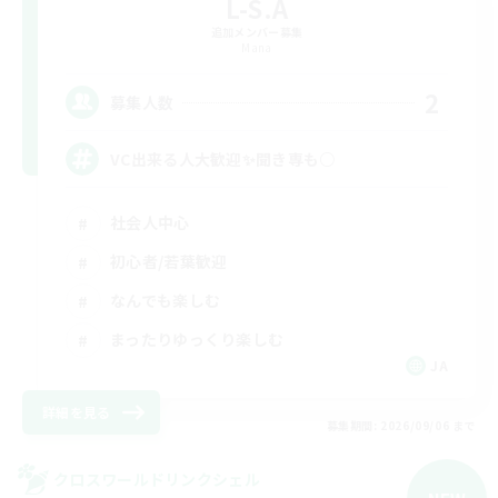
L-S.A
追加メンバー募集
Mana
2
募集人数
VC出来る人大歓迎✨聞き専も○
社会人中心
初心者/若葉歓迎
なんでも楽しむ
まったりゆっくり楽しむ
JA
詳細を見る
募集期間: 2026/09/06 まで
クロスワールドリンクシェル