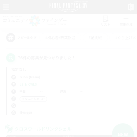
リスト
募集作成
#初心者/若葉歓迎
#絶挑戦
#立ち上げメ
アピールタグ
76件の募集が見つかりました！
指定なし
Ixion (Mana)
LS & CWLS
平日
週末
＃なんでも楽しむ
使用言語
クロスワールドリンクシェル
NEW