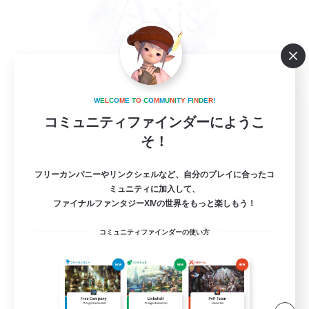
W
E
L
C
O
M
E
T
O
C
O
M
M
U
N
I
T
Y
F
I
N
D
E
R
!
立ち上げメンバー募集
コミュニティファインダーにようこ
Mana
そ！
2
募集人数
フリーカンパニーやリンクシェルなど、自分のプレイに合ったコ
ミュニティに加入して、
VC(Discord)有
ファイナルファンタジーXIVの世界をもっと楽しもう！
社会人中心
コミュニティファインダーの使い方
なんでも楽しむ
雑談
まったりゆっくり楽しむ