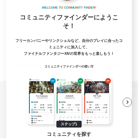
W
E
L
C
O
M
E
T
O
C
O
M
M
U
N
I
T
Y
F
I
N
D
E
R
!
コミュニティファインダーにようこ
そ！
フリーカンパニーやリンクシェルなど、自分のプレイに合ったコ
ミュニティに加入して、
ファイナルファンタジーXIVの世界をもっと楽しもう！
コミュニティファインダーの使い方
パソコン版へ
関連商品
e-STOREで購入
ステップ1
コミュニティを探す
ゲームダウンロード