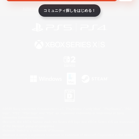
ライセンス
ルール＆ポリシー
利用者情報の外部送信について
コミュニティ探しをはじめる！
©2026 Sony Interactive Entertainment LLC."PlayStation Family Mark", "PlayStation", "PS5
logo", "PS5", "PS4 logo" and "PS4" are registered trademarks or trademarks of Sony
Interactive Entertainment Inc.
Microsoft, the XBOX Sphere mark, the Series X|S logo and XBOX Series X|S are trademarks
of the Microsoft group of companies.
Nintendo Switch is a trademark of Nintendo.
Windows is either a registered trademark or trademark of Microsoft Corporation in the United