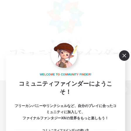
W
E
L
C
O
M
E
T
O
C
O
M
M
U
N
I
T
Y
F
I
N
D
E
R
!
コミュニティファインダーにようこ
そ！
パソコン版へ
フリーカンパニーやリンクシェルなど、自分のプレイに合ったコ
ミュニティに加入して、
ファイナルファンタジーXIVの世界をもっと楽しもう！
関連商品
e-STOREで購入
コミュニティファインダーの使い方