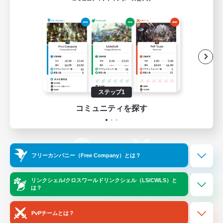
ゲームダウンロード
Official Information
/
X
News
YouTube
ステップ1
コミュニティを探す
Instagram
Twitch
フリーカンパニー（Free Company）とは？
LINE
Bluesky
リンクシェル/クロスワールドリンクシェル（LS/CWLS）と
は？
レーティング制度について
プライバシーポリシー
著作権について
サポートセンター
PvPチームとは？