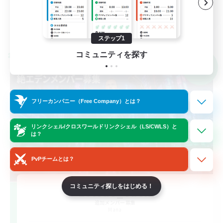
JA
詳細を見る
募集期間: 2026/09/07 まで
ステップ1
コミュニティを探す
クロスワールドリンクシェル
NEW
フリーカンパニー（Free Company）とは？
リンクシェル/クロスワールドリンクシェル（LS/CWLS）と
は？
PvPチームとは？
コミュニティ探しをはじめる！
zetsue_eden
追加メンバー募集
Mana