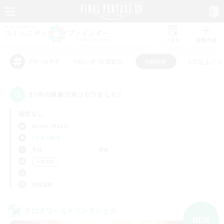
リスト
募集作成
#初心者/若葉歓迎
#絶挑戦
#立ち上げメ
アピールタグ
57件の募集が見つかりました！
指定なし
Anima (Mana)
LS & CWLS
平日
週末
＃絶挑戦
使用言語
クロスワールドリンクシェル
NEW