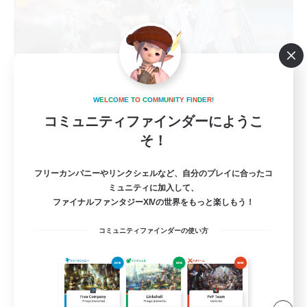
team_Eorzea
W
E
L
C
O
M
E
T
O
C
O
M
M
U
N
I
T
Y
F
I
N
D
E
R
!
追加メンバー募集
コミュニティファインダーにようこ
Mana
そ！
3
募集人数
フリーカンパニーやリンクシェルなど、自分のプレイに合ったコ
長期固定 絶アレキ H1H2D3の３名募集中！
ミュニティに加入して、
ファイナルファンタジーXIVの世界をもっと楽しもう！
絶挑戦
コミュニティファインダーの使い方
まったりゆっくり楽しむ
社会人中心
クリア目指して頑張る