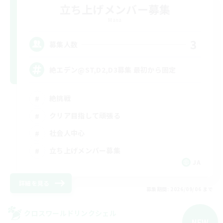
立ち上げメンバー募集
Mana
3
募集人数
絶エデン@ST,D2,D3募集 最初から固定
絶挑戦
クリア目指して頑張る
社会人中心
立ち上げメンバー募集
JA
詳細を見る
募集期間: 2026/09/06 まで
クロスワールドリンクシェル
NEW