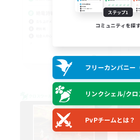
ステップ1
絶竜詩戦争
【
ら
立ち上げメンバー募集
コミュニティを探
絶挑
絶挑戦
クリ
社会人中心
JA
フリーカンパニー（F
募集期間: 2026/09/06 まで
リンクシェル/クロ
クロスワールドリンクシェル
クロス
NEW
PvPチームとは？