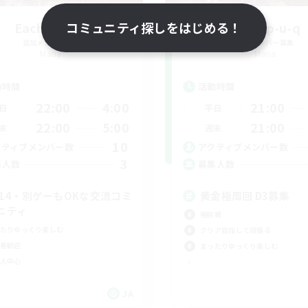
Each_Uisge
コミュニティ探しをはじめる！
Goku p-u-q
追加メンバー募集
追加メンバー募集
Mana
Mana
動時間
活動時間
22:00
4:00
21:00
日
平日
22:00
5:00
21:00
末
週末
10
クティブメンバー数
アクティブメンバー数
3
集人数
募集人数
F14・別ゲーもOKな交流コミ
黄金極周回 D3募集
ニティ
極挑戦
たりゆっくり楽しむ
クリア目指して頑張る
者歓迎
まったりゆっくり楽しむ
人中心
JA