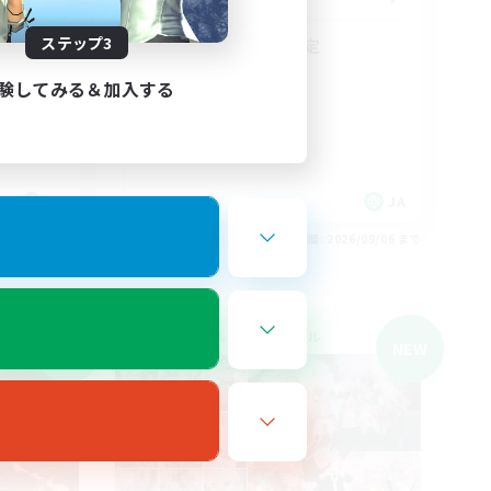
ステップ3
絶妖星乱舞 半固定
絶挑戦
験してみる＆加入する
立ち上げメンバー募集
クリア目指して頑張る
まったりゆっくり楽しむ
JA
JA
26/09/06 まで
募集期間: 2026/09/06 まで
クロスワールドリンクシェル
NEW
NEW