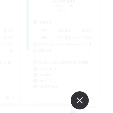
LateNight
追加メンバー募集
Mana
活動時間
8:00
22:00
1:00
平日
8:00
22:00
2:00
週末
25
10
アクティブメンバー数
4
1
募集人数
場所！集
VCなし 10人前後の少人数制
なんでも楽しむ
復帰者歓迎
社会人中心
初心者/若葉歓迎
JA
JA
26/09/06 まで
募集期間: 2026/09/06 まで