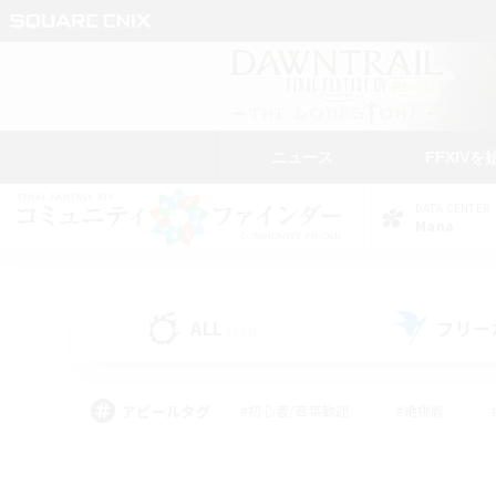
ニュース
FFXIVを
DATA CENTER
Mana
ALL
フリー
(234)
アピールタグ
#初心者/若葉歓迎
#絶挑戦
#学生中心
#なんでも楽しむ
#モブハント
#
#演奏
#ミラプリ（ミラ