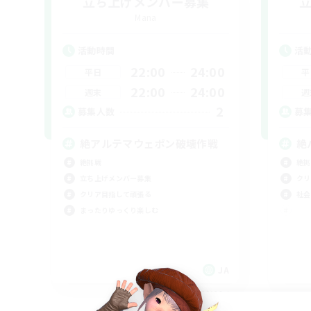
立ち上げメンバー募集
Mana
活動時間
活
22:00
24:00
平日
平
22:00
24:00
週末
週
2
募集人数
募
絶アルテマウェポン破壊作戦
絶
絶挑戦
絶挑
立ち上げメンバー募集
クリ
クリア目指して頑張る
社会
まったりゆっくり楽しむ
JA
募集期間: 2026/09/06 まで