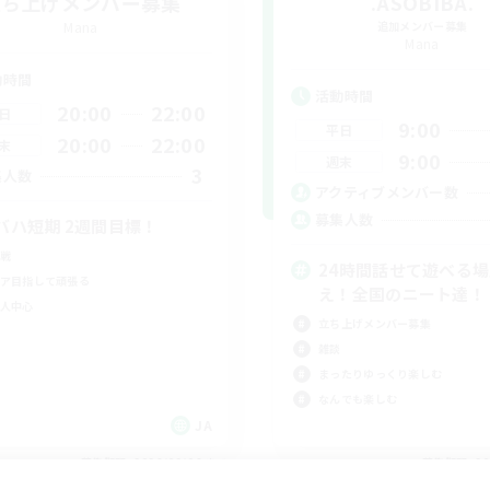
立ち上げメンバー募集
.ASOBIBA.
Mana
追加メンバー募集
Mana
動時間
活動時間
20:00
22:00
日
9:00
平日
20:00
22:00
末
9:00
週末
3
集人数
アクティブメンバー数
募集人数
バハ短期 2週間目標！
戦
24時間話せて遊べる
ア目指して頑張る
え！全国のニート達！
人中心
立ち上げメンバー募集
雑談
まったりゆっくり楽しむ
なんでも楽しむ
JA
募集期間: 2026/09/06 まで
募集期間: 20