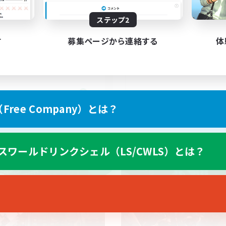
ステップ2
絶バハムート討滅戦】最初か
３０歳以上Discord
・週3・VCなし
初心者/若葉歓迎
す
募集ページから連絡する
体
戦
社会人中心
ア目指して頑張る
雑談
なんでも楽しむ
JA
ree Company）とは？
募集期間: 2026/09/06 まで
募集期間: 20
スワールドリンクシェル（LS/CWLS）とは？
ワールドリンクシェル
クロスワールドリンクシェル
NEW