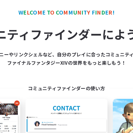
W
E
L
C
O
M
E
T
O
C
O
M
M
U
N
I
T
Y
F
I
N
D
E
R
!
ワールドリンクシェル
クロスワールドリンクシェル
NEW
ニティファインダーによ
ニーやリンクシェルなど、自分のプレイに合ったコミュニテ
ファイナルファンタジーXIVの世界をもっと楽しもう！
BAHAHAHA
Street Jack
追加メンバー募集
追加メンバー募集
Mana
Mana
コミュニティファインダーの使い方
動時間
活動時間
21:00
23:00
22:00
日
平日
16:00
18:00
22:00
末
週末
6
クティブメンバー数
アクティブメンバー数
2
集人数
募集人数