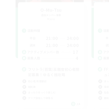
O-Mu-Tsu
追加メンバー募集
Mana
活動時間
活
21:00
24:00
平日
平
21:00
24:00
週末
週
17
アクティブメンバー数
ア
4
募集人数
募
フリトラ/若葉/高難度初心者限
F
定募集！ゆるく極攻略
ュ
初心者/若葉歓迎
まっ
極挑戦
復帰
まったりゆっくり楽しむ
社会
クリア目指して頑張る
雑談
JA