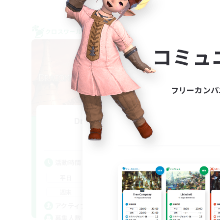
クロスワールドリンクシェル
クロス
NEW
コミュ
フリーカンパ
Dragonsbane
追加メンバー募集
Mana
活動時間
活
22:00
24:00
平日
平
21:00
24:00
週末
週
5
アクティブメンバー数
ア
3
募集人数
募