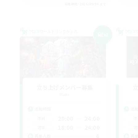
募集期間: 2026/09/06 まで
クロスワールドリンクシェル
クロス
NEW
立ち上げメンバー募集
Mana
活動時間
活
20:00
24:00
平日
平
18:00
24:00
週末
週
4
募集人数
募