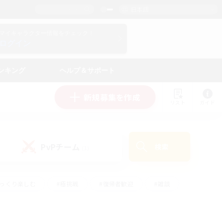
日本語
マイキャラクター情報をチェック！
ログイン
ンキング
ヘルプ＆サポート
新規募集を作成
リスト
ガイド
PvPチーム
検索
(1)
ゆっくり楽しむ
#極挑戦
#復帰者歓迎
#雑談
#ハウジング
#トレジャーハント
#レベリング
#プレイヤー主催イベント