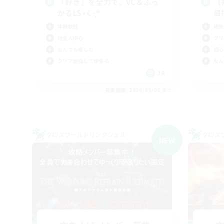
「好き」を全力で。VC＆ふっ
【
かるLS⋆☾·̩͙꙳
目
体験歓迎
絶挑
社会人中心
クリ
なんでも楽しむ
初心
クリア目指して頑張る
なん
JA
募集期間: 2026/09/06 まで
クロスワールドリンクシェル
クロス
NEW