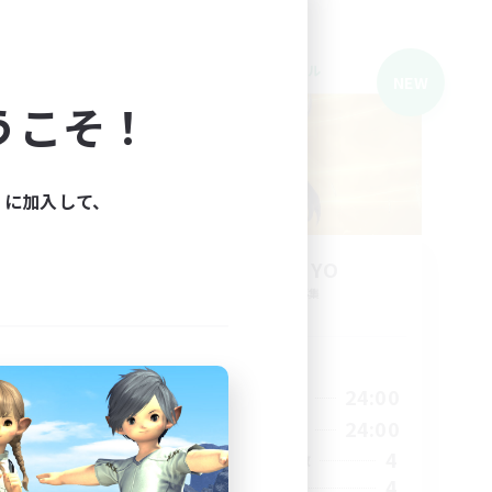
クロスワールドリンクシェル
NEW
NEW
うこそ！
ィに加入して、
Raid yaru YO
追加メンバー募集
Mana
活動時間
3:00
21:00
24:00
平日
3:00
21:00
24:00
週末
5
4
アクティブメンバー数
--
4
募集人数