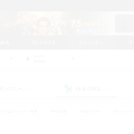
始める
プレイガイド
コミュニティ
ラ
WORLD
Anima
カンパニー
LS & CWLS
(40)
(193)
#立ち上げメンバー募集
#零式挑戦
#社会人中心
#まったり
体験歓迎
#クラフター中心
#ロールプレイ
#ギャザラー中心
ージュプリズム）
#スクリーンショット撮影
#クリア目指して頑張る