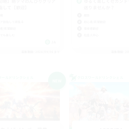
初絶】絶テマのんびりクリア
ゆるく楽しくセカンド
指して【歓迎】
送りませんか？
戦
雑談
ア目指して頑張る
初心者/若葉歓迎
者/若葉歓迎
復帰者歓迎
でも楽しむ
社会人中心
JA
募集期間: 2026/09/06 まで
募集期間: 20
ワールドリンクシェル
クロスワールドリンクシェル
NEW