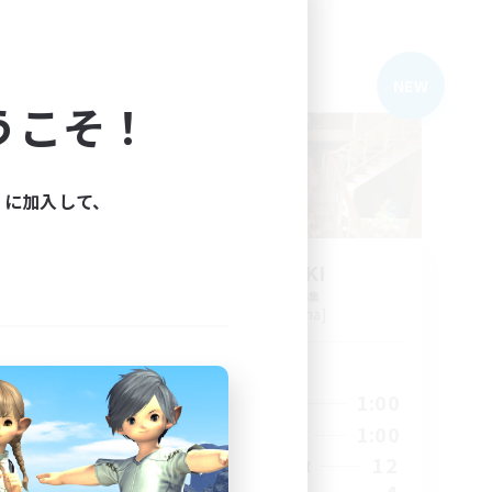
フリーカンパニー
NEW
NEW
うこそ！
ィに加入して、
AKATSUKI
追加メンバー募集
Anima [Mana]
活動時間
23:00
8:00
1:00
平日
23:00
10:00
1:00
週末
3
12
アクティブメンバー数