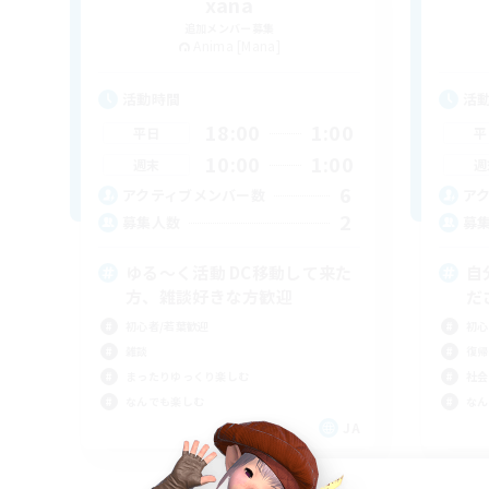
xana
追加メンバー募集
Anima [Mana]
活動時間
活
18:00
1:00
平日
平
10:00
1:00
週末
週
6
アクティブメンバー数
ア
2
募集人数
募
ゆる〜く活動 DC移動して来た
自
方、雑談好きな方歓迎
だ
初心者/若葉歓迎
初心
雑談
復帰
まったりゆっくり楽しむ
社会
なんでも楽しむ
なん
JA
募集期間: 2026/09/06 まで