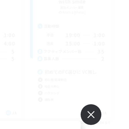
with smile
追加メンバー募集
Anima [Mana]
活動時間
1:00
19:00
1:00
平日
4:00
15:00
1:00
週末
5
35
アクティブメンバー数
5
2
募集人数
初めてのFC選びに VC無し
初心者/若葉歓迎
社会人中心
ハウジング
極挑戦
JA
JA
26/09/06 まで
募集期間: 2026/09/06 まで