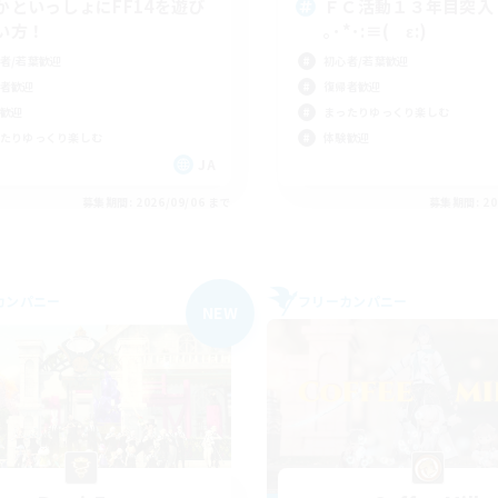
かといっしょにFF14を遊び
ＦＣ活動１３年目
い方！
｡･*･:≡( ε:)
者/若葉歓迎
初心者/若葉歓迎
者歓迎
復帰者歓迎
歓迎
まったりゆっくり楽しむ
たりゆっくり楽しむ
体験歓迎
JA
募集期間: 2026/09/06 まで
募集期間: 20
カンパニー
フリーカンパニー
NEW