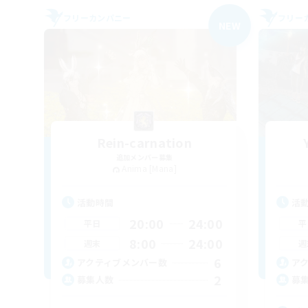
フリーカンパニー
フリー
NEW
Rein-carnation
追加メンバー募集
Anima [Mana]
活動時間
活
20:00
24:00
平日
平
8:00
24:00
週末
週
6
アクティブメンバー数
ア
2
募集人数
募