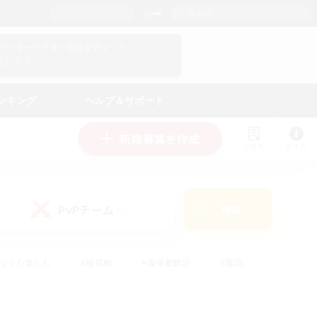
日本語
マイキャラクター情報をチェック！
ログイン
ンキング
ヘルプ＆サポート
新規募集を作成
リスト
ガイド
PvPチーム
検索
(1)
ゆっくり楽しむ
#極挑戦
#復帰者歓迎
#雑談
#ハウジング
#トレジャーハント
#レベリング
#プレイヤー主催イベント