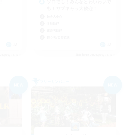
突入！
ソロでも！みんなとわいわいで
も！サブキャラ大歓迎！
社会人中心
体験歓迎
復帰者歓迎
初心者/若葉歓迎
JA
JA
26/09/06 まで
募集期間: 2026/09/06 まで
フリーカンパニー
NEW
NEW