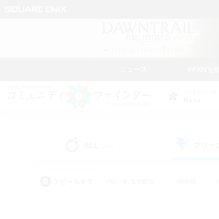
ニュース
FFXIVを
DATA CENTER
Mana
ALL
フリー
(234)
アピールタグ
#初心者/若葉歓迎
#絶挑戦
#学生中心
#なんでも楽しむ
#モブハント
#
#演奏
#ミラプリ（ミラ