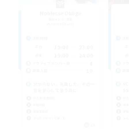
Noblesse Oblige
追加メンバー募集
Anima [Mana]
活動時間
活
19:00
23:00
平日
平
19:00
24:00
週末
週
4
アクティブメンバー数
ア
10
募集人数
募
分からない。失敗した。その一
V
言を安心して言う為に
S
初心者/若葉歓迎
初心
体験歓迎
復帰
復帰者歓迎
体験
まったりゆっくり楽しむ
なん
JA