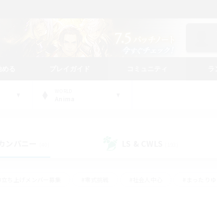
始める
プレイガイド
コミュニティ
ラ
WORLD
Anima
カンパニー
LS & CWLS
(40)
(193)
#立ち上げメンバー募集
#零式挑戦
#社会人中心
#まったり
体験歓迎
#クラフター中心
#ロールプレイ
#ギャザラー中心
ージュプリズム）
#スクリーンショット撮影
#クリア目指して頑張る