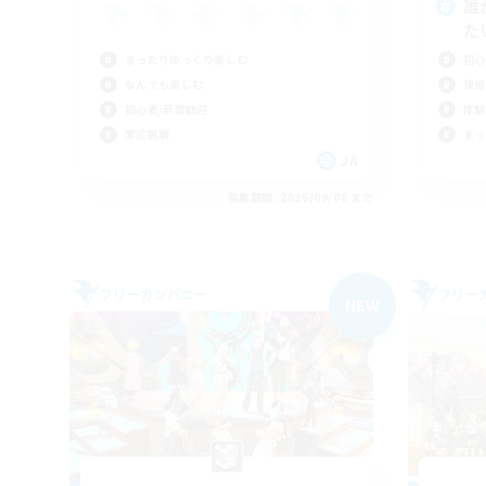
誰
た
まったりゆっくり楽しむ
初心
なんでも楽しむ
復帰
初心者/若葉歓迎
体験
零式挑戦
まっ
JA
募集期間: 2026/09/06 まで
フリーカンパニー
フリー
NEW