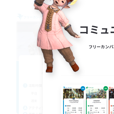
フリーカンパニー
フリー
NEW
コミュ
フリーカンパ
Harmonix
追加メンバー募集
Anima [Mana]
活動時間
活
0:00
23:00
平日
平
0:00
23:00
週末
週
50
アクティブメンバー数
ア