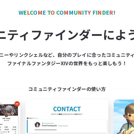
W
E
L
C
O
M
E
T
O
C
O
M
M
U
N
I
T
Y
F
I
N
D
E
R
!
カンパニー
フリーカンパニー
NEW
ニティファインダーによ
ニーやリンクシェルなど、自分のプレイに合ったコミュニテ
ファイナルファンタジーXIVの世界をもっと楽しもう！
Cream-Mint
MOKEMOKE
追加メンバー募集
追加メンバー募集
Anima [Mana]
Anima [Mana]
コミュニティファインダーの使い方
動時間
活動時間
21:00
24:00
0:00
日
平日
15:00
24:00
0:00
末
週末
5
クティブメンバー数
アクティブメンバー数