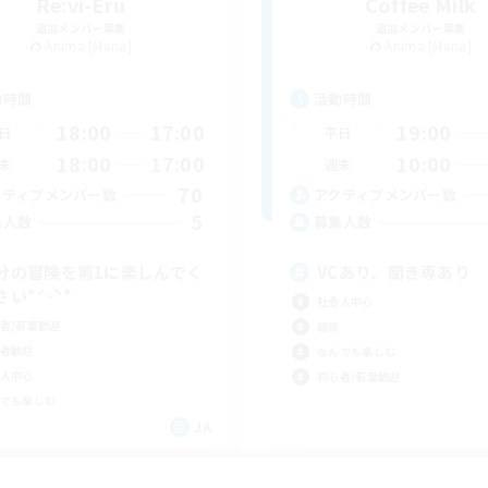
Re:vi-Eru
Coffee Milk
追加メンバー募集
追加メンバー募集
Anima [Mana]
Anima [Mana]
動時間
活動時間
18:00
17:00
19:00
日
平日
18:00
17:00
10:00
末
週末
70
クティブメンバー数
アクティブメンバー数
5
集人数
募集人数
分の冒険を第1に楽しんでく
VCあり、聞き専あり
さい*ˊᵕˋ*
社会人中心
者/若葉歓迎
雑談
者歓迎
なんでも楽しむ
人中心
初心者/若葉歓迎
でも楽しむ
JA
募集期間: 2026/09/06 まで
募集期間: 20