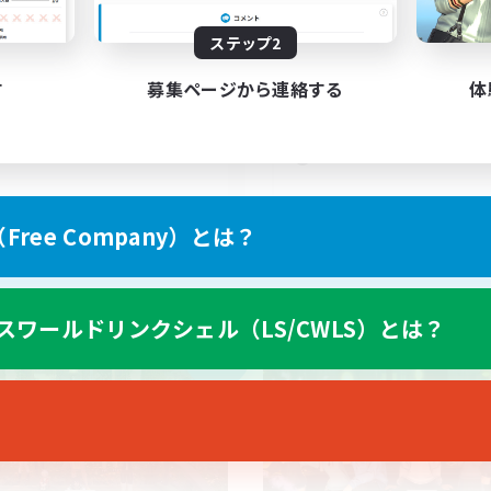
5
集人数
募集人数
ステップ2
ットホームなFC！ VC有
VCあり
者/若葉歓迎
立ち上げメンバー募集
す
募集ページから連絡する
体
歓迎
雑談
たりゆっくり楽しむ
零式挑戦
でも楽しむ
なんでも楽しむ
JA
ree Company）とは？
募集期間: 2026/09/05 まで
募集期間: 20
スワールドリンクシェル（LS/CWLS）とは？
カンパニー
フリーカンパニー
NEW