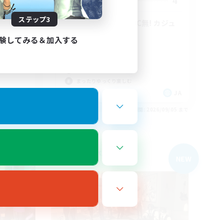
10
4
募集人数
ステップ3
設立13年目突入 VC無! カジュ
アル勢のFC
験してみる＆加入する
体験歓迎
社会人中心
復帰者歓迎
まったりゆっくり楽しむ
JA
JA
26/09/05 まで
募集期間: 2026/09/05 まで
フリーカンパニー
NEW