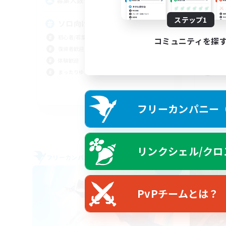
500
募集人数
募
ステップ1
ソロ向けFC テレポ割引30%
ア
初心者/若葉歓迎
初心
コミュニティを探
復帰者歓迎
体験
体験歓迎
まっ
まったりゆっくり楽しむ
なん
JA
フリーカンパニー（F
募集期間: 2026/09/05 まで
リンクシェル/クロ
フリーカンパニー
フリー
NEW
PvPチームとは？