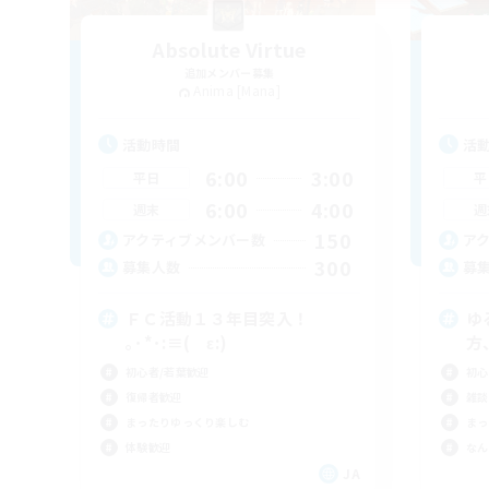
Absolute Virtue
追加メンバー募集
Anima [Mana]
活動時間
活
6:00
3:00
平日
平
6:00
4:00
週末
週
150
アクティブメンバー数
ア
300
募集人数
募
ＦＣ活動１３年目突入！
ゆ
｡･*･:≡( ε:)
方
初心者/若葉歓迎
初心
復帰者歓迎
雑談
まったりゆっくり楽しむ
まっ
体験歓迎
なん
JA