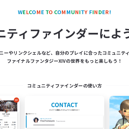
W
E
L
C
O
M
E
T
O
C
O
M
M
U
N
I
T
Y
F
I
N
D
E
R
!
カンパニー
フリーカンパニー
NEW
ニティファインダーによ
ニーやリンクシェルなど、自分のプレイに合ったコミュニテ
ファイナルファンタジーXIVの世界をもっと楽しもう！
Big Bytes Pizza
Nine Coast
追加メンバー募集
追加メンバー募集
Anima [Mana]
Anima [Mana]
コミュニティファインダーの使い方
動時間
活動時間
17:00
24:00
18:00
日
平日
15:00
24:00
12:00
末
週末
11
クティブメンバー数
アクティブメンバー数