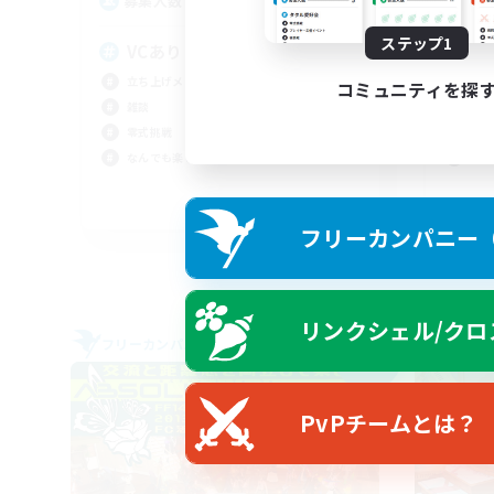
10
募集人数
募
ステップ1
VCあり
エ
立ち上げメンバー募集
初心
コミュニティを探
雑談
復帰
零式挑戦
雑談
なんでも楽しむ
まっ
JA
フリーカンパニー（F
募集期間: 2026/09/07 まで
リンクシェル/クロ
フリーカンパニー
フリー
NEW
PvPチームとは？