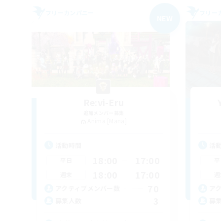
フリーカンパニー
フリー
NEW
Re:vi-Eru
追加メンバー募集
Anima [Mana]
活動時間
活
18:00
17:00
平日
平
18:00
17:00
週末
週
70
アクティブメンバー数
ア
3
募集人数
募