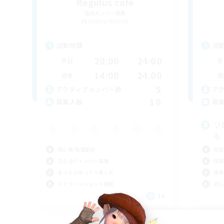
Regulus cafe
追加メンバー募集
Anima [Mana]
活動時間
活
20:00
24:00
平日
平
14:00
24:00
週末
週
5
アクティブメンバー数
ア
10
募集人数
募
ソ
も
初心者/若葉歓迎
社会
立ち上げメンバー募集
体験
まったりゆっくり楽しむ
復帰
スクリーンショット撮影
初心
JA
募集期間: 2026/09/08 まで