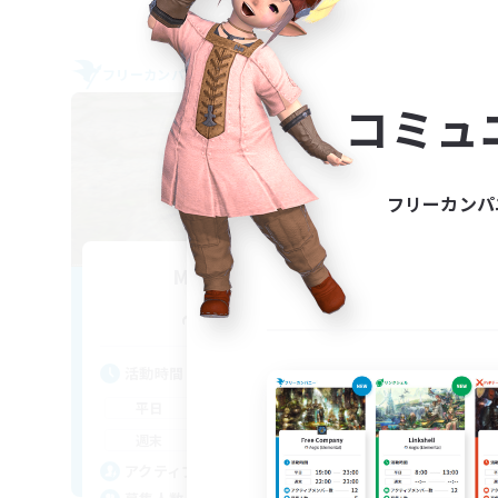
フリーカンパニー
フリー
NEW
コミュ
フリーカンパ
MOKEMOKE
追加メンバー募集
Anima [Mana]
活動時間
活
0:00
23:00
平日
平
0:00
23:00
週末
週
3
アクティブメンバー数
ア