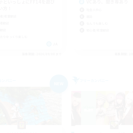
かといっしょにFF14を遊び
VCあり、聞き専あり
い方！
社会人中心
者/若葉歓迎
雑談
者歓迎
なんでも楽しむ
歓迎
初心者/若葉歓迎
たりゆっくり楽しむ
JA
募集期間: 2026/09/08 まで
募集期間: 20
カンパニー
フリーカンパニー
NEW