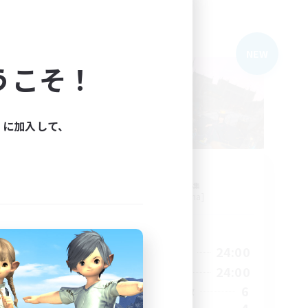
フリーカンパニー
NEW
NEW
うこそ！
ィに加入して、
Astra
追加メンバー募集
Anima [Mana]
活動時間
24:00
19:00
24:00
平日
2:00
9:00
24:00
週末
14
6
アクティブメンバー数