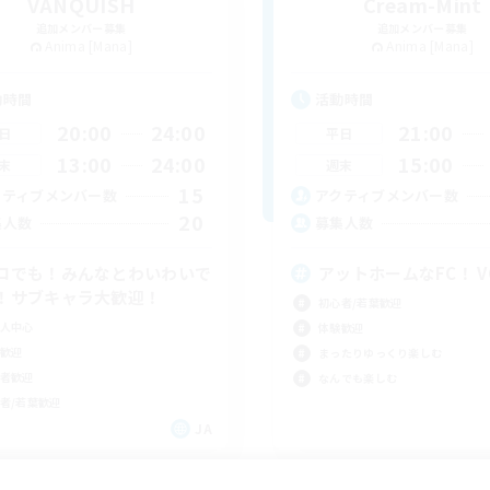
VANQUISH
Cream-Mint
追加メンバー募集
追加メンバー募集
Anima [Mana]
Anima [Mana]
動時間
活動時間
20:00
24:00
21:00
日
平日
13:00
24:00
15:00
末
週末
15
クティブメンバー数
アクティブメンバー数
20
集人数
募集人数
ロでも！みんなとわいわいで
アットホームなFC！ V
！サブキャラ大歓迎！
初心者/若葉歓迎
人中心
体験歓迎
歓迎
まったりゆっくり楽しむ
者歓迎
なんでも楽しむ
者/若葉歓迎
JA
募集期間: 2026/09/08 まで
募集期間: 20