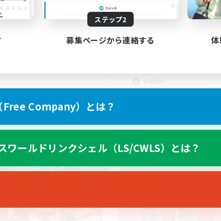
5
集人数
募集人数
ステップ2
ンジョイ優先！
VC無し チャット打つ
も大丈夫！
者/若葉歓迎
す
募集ページから連絡する
体
初心者/若葉歓迎
者歓迎
復帰者歓迎
なんでも楽しむ
たりゆっくり楽しむ
体験歓迎
JA
ree Company）とは？
募集期間: 2026/09/07 まで
募集期間: 20
スワールドリンクシェル（LS/CWLS）とは？
カンパニー
フリーカンパニー
NEW