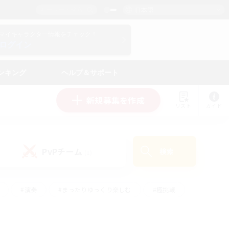
日本語
マイキャラクター情報をチェック！
ログイン
ンキング
ヘルプ＆サポート
新規募集を作成
リスト
ガイド
PvPチーム
検索
(1)
#演奏
#まったりゆっくり楽しむ
#極挑戦
#ハウジング
#レベリング
#クラフター中心
ズム）
#プレイヤー主催イベント