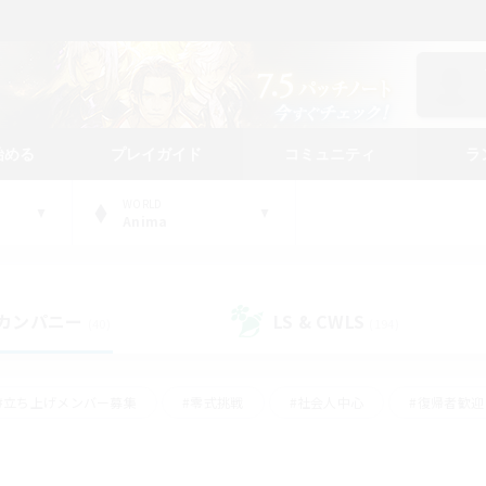
始める
プレイガイド
コミュニティ
ラ
WORLD
Anima
カンパニー
LS & CWLS
(40)
(194)
#立ち上げメンバー募集
#零式挑戦
#社会人中心
#復帰者歓迎
ギャザラー中心
#モブハント
#ロールプレイ
#体験歓迎
レジャーハント
#クリア目指して頑張る
#ミラプリ（ミラージュプリ