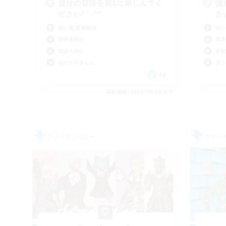
自分の冒険を第1に楽しんでく
誰
ださい*ˊᵕˋ*
た
初心者/若葉歓迎
初心
復帰者歓迎
復帰
社会人中心
体験
なんでも楽しむ
まっ
JA
募集期間: 2026/09/08 まで
フリーカンパニー
フリー