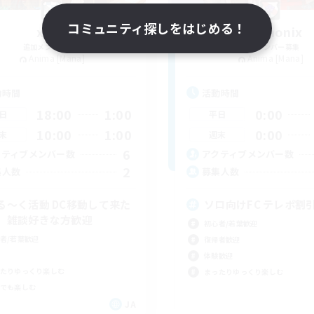
コミュニティ探しをはじめる！
xana
Harmonix
追加メンバー募集
追加メンバー募集
Anima [Mana]
Anima [Mana]
動時間
活動時間
18:00
1:00
0:00
日
平日
10:00
1:00
0:00
末
週末
6
クティブメンバー数
アクティブメンバー数
2
集人数
募集人数
る〜く活動 DC移動して来た
ソロ向けFC テレポ割引
、雑談好きな方歓迎
初心者/若葉歓迎
者/若葉歓迎
復帰者歓迎
体験歓迎
たりゆっくり楽しむ
まったりゆっくり楽しむ
でも楽しむ
JA