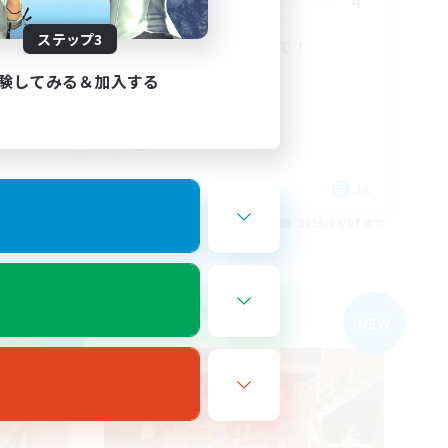
5
4
募集人数
ステップ3
の遅くて
新たな仲間を求めて！
初心者/若葉歓迎
験してみる＆加入する
復帰者歓迎
体験歓迎
社会人中心
JA
JA
26/09/07 まで
募集期間: 2026/09/07 まで
フリーカンパニー
NEW
NEW