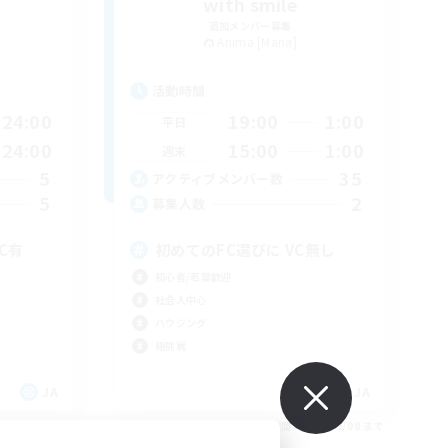
with smile
追加メンバー募集
Anima [Mana]
活動時間
24:00
19:00
1:00
平日
24:00
15:00
1:00
週末
5
35
アクティブメンバー数
5
2
募集人数
C有
初めてのFC選びに VC無し
初心者/若葉歓迎
社会人中心
ハウジング
極挑戦
JA
JA
26/09/08 まで
募集期間: 2026/09/08 まで