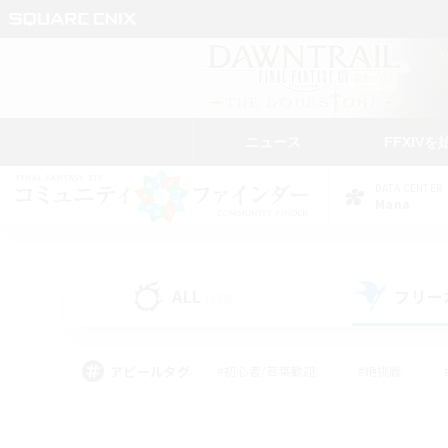
ニュース
FFXIVを
DATA CENTER
Mana
ALL
フリー
(235)
アピールタグ
#初心者/若葉歓迎
#絶挑戦
#雑談
#なんでも楽しむ
#学生中心
#
#スクリーンショット撮影
#ト