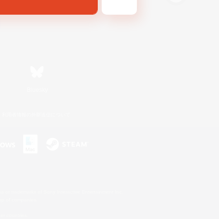
Bluesky
利用者情報の外部送信について
s or trademarks of Sony Interactive Entertainment Inc.
up of companies.
er countries.