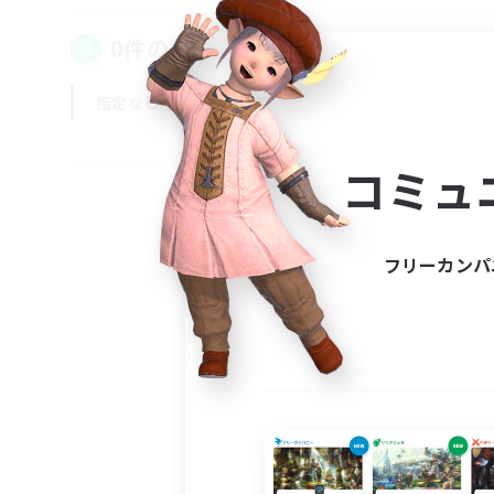
0件の募集が見つかりました！
指定なし
平日
週末
コミュ
フリーカンパ
募