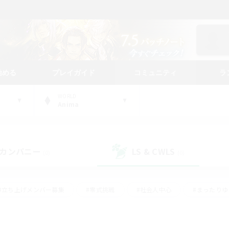
始める
プレイガイド
コミュニティ
ラ
WORLD
Anima
カンパニー
LS & CWLS
(0)
(0)
#立ち上げメンバー募集
#零式挑戦
#社会人中心
#まったり
体験歓迎
#クラフター中心
#ロールプレイ
#ギャザラー中心
ージュプリズム）
#スクリーンショット撮影
#クリア目指して頑張る