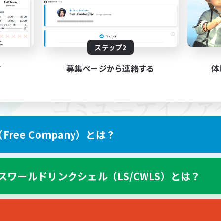
ステップ2
す
募集ページから連絡する
体
ree Company）とは？
スワールドリンクシェル（LS/CWLS）とは？
スマートフォン版へ