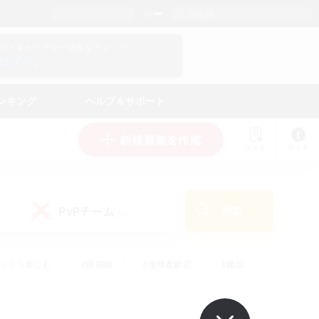
日本語
マイキャラクター情報をチェック！
ログイン
ンキング
ヘルプ＆サポート
新規募集を作成
リスト
ガイド
PvPチーム
検索
(0)
ゆっくり楽しむ
#極挑戦
#復帰者歓迎
#雑談
#ハウジング
#トレジャーハント
#レベリング
#プレイヤー主催イベント