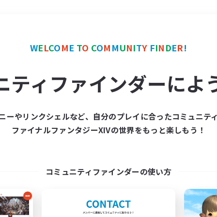
＃クラフター中心
使用言
W
E
L
C
O
M
E
T
O
C
O
M
M
U
N
I
T
Y
F
I
N
D
E
R
!
ニティファインダーによ
ニーやリンクシェルなど、自分のプレイに合ったコミュニテ
ファイナルファンタジーXIVの世界をもっと楽しもう！
募集数 0件
集が見つかりませんでし
コミュニティファインダーの使い方
条件を変えて検索してみるでっす！