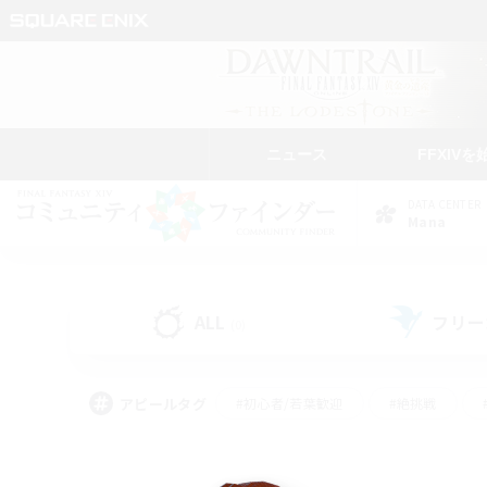
ニュース
FFXIVを
DATA CENTER
Mana
ALL
フリー
(0)
アピールタグ
#初心者/若葉歓迎
#絶挑戦
#学生中心
#なんでも楽しむ
#モブハント
#
#演奏
#ミラプリ（ミラ