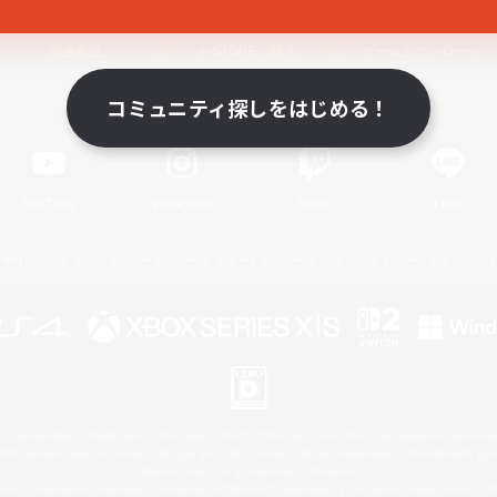
関連商品
e-STOREで購入
ゲームダウンロード
コミュニティ探しをはじめる！
Official Information
YouTube
Instagram
Twitch
LINE
著作権について
プライバシーポリシー
サポートセンター
ライセンス
ルール＆ポリシー
 Family Mark", "PlayStation", "PS5 logo", "PS5", "PS4 logo" and "PS4" are registered trademark
XBOX Sphere mark, the Series X|S logo and XBOX Series X|S are trademarks of the Microsoft gro
Nintendo Switch is a trademark of Nintendo.
ither a registered trademark or trademark of Microsoft Corporation in the United States and/or oth