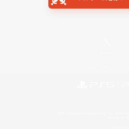
X
/
News
レーティング制度について
©2026 Sony Interactive Entertainment LLC."PlayStation
Microsoft, the 
Windows is e