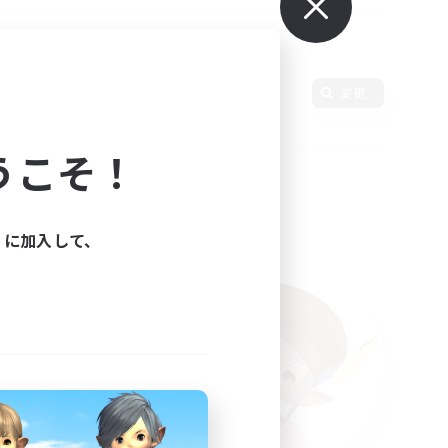
語
変更
うこそ！
ィに加入して、
た。