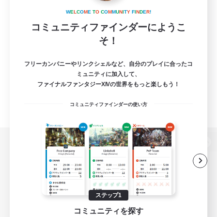
W
E
L
C
O
M
E
T
O
C
O
M
M
U
N
I
T
Y
F
I
N
D
E
R
!
コミュニティファインダーにようこ
そ！
フリーカンパニーやリンクシェルなど、自分のプレイに合ったコ
ミュニティに加入して、
ファイナルファンタジーXIVの世界をもっと楽しもう！
コミュニティファインダーの使い方
パソコン版へ
関連商品
e-STOREで購入
ステップ1
コミュニティを探す
ゲームダウンロード