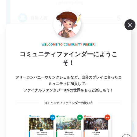
Anima [Mana]
5
募集人数
アットホームなFC！ VC有
W
E
L
C
O
M
E
T
O
C
O
M
M
U
N
I
T
Y
F
I
N
D
E
R
!
初心者/若葉歓迎
コミュニティファインダーにようこ
体験歓迎
そ！
まったりゆっくり楽しむ
フリーカンパニーやリンクシェルなど、自分のプレイに合ったコ
なんでも楽しむ
ミュニティに加入して、
JA
ファイナルファンタジーXIVの世界をもっと楽しもう！
詳細を見る
コミュニティファインダーの使い方
募集期間: 2026/09/08 まで
フリーカンパニー
NEW