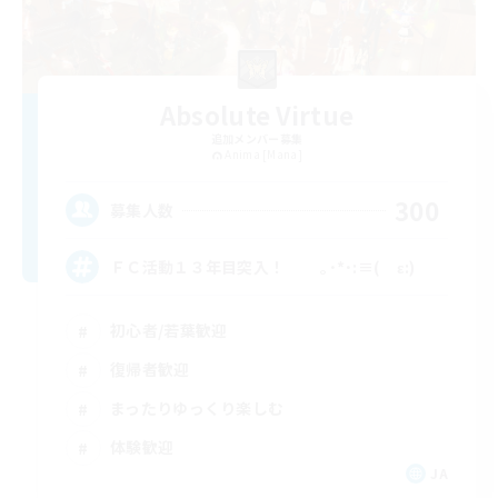
Absolute Virtue
追加メンバー募集
Anima [Mana]
300
募集人数
ＦＣ活動１３年目突入！ ｡･*･:≡( ε:)
初心者/若葉歓迎
復帰者歓迎
まったりゆっくり楽しむ
体験歓迎
JA