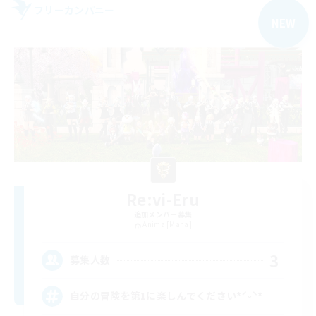
フリーカンパニー
NEW
Re:vi-Eru
追加メンバー募集
Anima [Mana]
3
募集人数
自分の冒険を第1に楽しんでください*ˊᵕˋ*