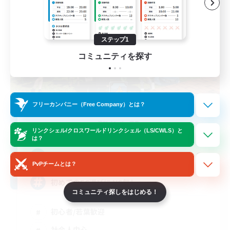
ステップ1
コミュニティを探す
フリーカンパニー（Free Company）とは？
with smile
追加メンバー募集
Anima [Mana]
リンクシェル/クロスワールドリンクシェル（LS/CWLS）と
は？
2
募集人数
PvPチームとは？
初めてのFC選びに VC無し
コミュニティ探しをはじめる！
初心者/若葉歓迎
社会人中心