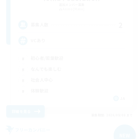
追加メンバー募集
Anima [Mana]
2
募集人数
VCあり
初心者/若葉歓迎
なんでも楽しむ
社会人中心
体験歓迎
JA
詳細を見る
募集期間: 2026/09/08 まで
フリーカンパニー
NEW