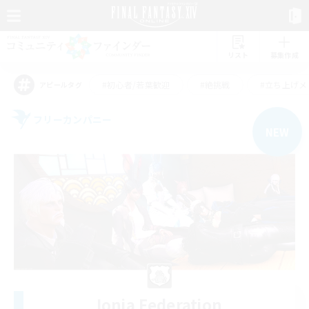
リスト
募集作成
#初心者/若葉歓迎
#絶挑戦
#立ち上げメ
アピールタグ
フリーカンパニー
NEW
Ionia Federation