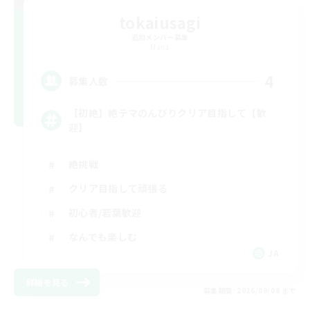
tokaiusagi
追加メンバー募集
Mana
4
募集人数
【初絶】絶テマのんびりクリア目指して【歓
迎】
絶挑戦
クリア目指して頑張る
初心者/若葉歓迎
なんでも楽しむ
JA
詳細を見る
募集期間: 2026/09/08 まで