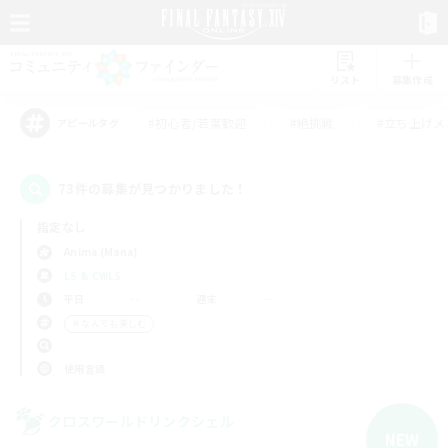
リスト
募集作成
#初心者/若葉歓迎
#絶挑戦
#立ち上げメ
アピールタグ
73件の募集が見つかりました！
指定なし
Anima (Mana)
LS & CWLS
平日
週末
＃なんでも楽しむ
使用言語
クロスワールドリンクシェル
NEW