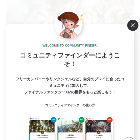
W
E
L
C
O
M
E
T
O
C
O
M
M
U
N
I
T
Y
F
I
N
D
E
R
!
立ち上げメンバー募集
コミュニティファインダーにようこ
Mana
そ！
2
募集人数
フリーカンパニーやリンクシェルなど、自分のプレイに合ったコ
ミュニティに加入して、
DC不問
ファイナルファンタジーXIVの世界をもっと楽しもう！
コミュニティファインダーの使い方
零式挑戦
立ち上げメンバー募集
クリア目指して頑張る