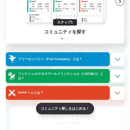
なんでも楽しむ
JA
詳細を見る
ステップ1
募集期間: 2026/09/08 まで
コミュニティを探す
クロスワールドリンクシェル
NEW
フリーカンパニー（Free Company）とは？
リンクシェル/クロスワールドリンクシェル（LS/CWLS）と
は？
PvPチームとは？
コミュニティ探しをはじめる！
The Moon's Crown
追加メンバー募集
Mana