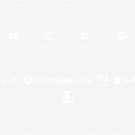
関連商品
e-STOREで購入
ゲームダウンロード
Official Information
YouTube
Instagram
Twitch
LINE
著作権について
プライバシーポリシー
サポートセンター
ライセンス
ルール＆ポリシー
 Family Mark", "PlayStation", "PS5 logo", "PS5", "PS4 logo" and "PS4" are registered trademark
XBOX Sphere mark, the Series X|S logo and XBOX Series X|S are trademarks of the Microsoft gro
Nintendo Switch is a trademark of Nintendo.
ither a registered trademark or trademark of Microsoft Corporation in the United States and/or oth
Mac is a trademark of Apple Inc.
eam and the Steam logo are trademarks and/or registered trademarks of Valve Corporation in the 