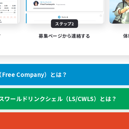
でも楽しむ
イヤー主催イベント
ジング
JA
ステップ2
募集期間: 2026/08/28 まで
募集期間: 20
す
募集ページから連絡する
体
ree Company）とは？
スワールドリンクシェル（LS/CWLS）とは？