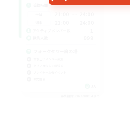
活動時間
21:00
24:00
平日
21:00
24:00
週末
1
アクティブメンバー数
999
募集人数
フォークタワー魔の塔
立ち上げメンバー募集
クリア目指して頑張る
プレイヤー主催イベント
零式挑戦
JA
募集期間: 2026/08/14 まで