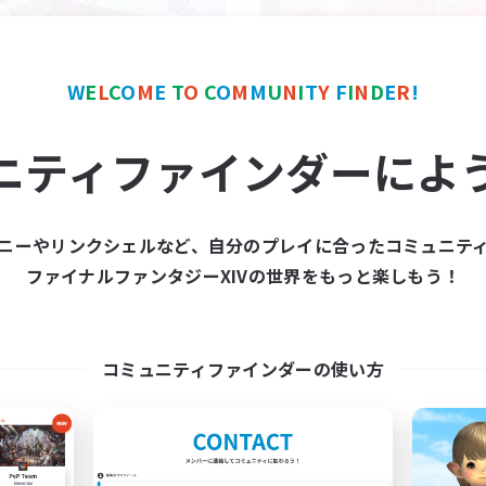
W
E
L
C
O
M
E
T
O
C
O
M
M
U
N
I
T
Y
F
I
N
D
E
R
!
rganic Caf Freresh
立ち上げメンバー
ニティファインダーによ
追加メンバー募集
Mana
Mana
活動時間
動時間
ニーやリンクシェルなど、自分のプレイに合ったコミュニテ
22:00
平日
22:00
24:00
ファイナルファンタジーXIVの世界をもっと楽しもう！
日
--:--
週末
22:00
24:00
末
募集人数
5
クティブメンバー数
2
集人数
コミュニティファインダーの使い方
雑談店
プレイヤー主催イベント
ーザーイベント立ち上げメン
雑談
ー募集
ロールプレイ
上げメンバー募集
まったりゆっくり楽しむ