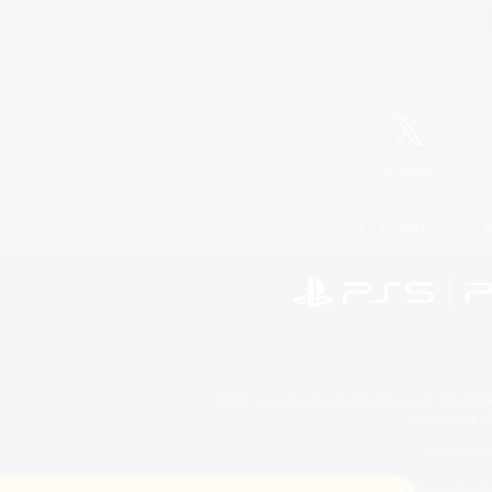
X
/
News
レーティング制度について
©2026 Sony Interactive Entertainment LLC."PlayStation
Microsoft, the 
Windows is e
©2026 Valve Corporation. St