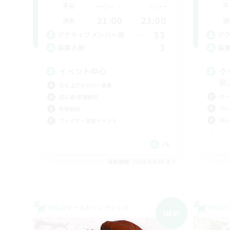
--:--
--:--
平日
平
21:00
23:00
週末
週
33
アクティブメンバー数
ア
3
募集人数
募
イベント中心
ク
彩
立ち上げメンバー募集
ロー
初心者/若葉歓迎
プレ
体験歓迎
初心
プレイヤー主催イベント
JA
募集期間: 2026/09/05 まで
クロスワールドリンクシェル
クロス
NEW