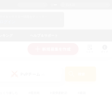
日本語
マイキャラクター情報をチェック！
ログイン
ンキング
ヘルプ＆サポート
新規募集を作成
リスト
ガイド
PvPチーム
検索
(0)
ゆっくり楽しむ
#極挑戦
#復帰者歓迎
#雑談
ルプレイ
#トレジャーハント
#レベリング
して頑張る
#プレイヤー主催イベント