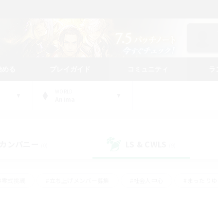
始める
プレイガイド
コミュニティ
ラ
WORLD
Anima
カンパニー
LS & CWLS
(0)
(9)
#零式挑戦
#立ち上げメンバー募集
#社会人中心
#まったり
#体験歓迎
#クラフター中心
#ギャザラー中心
#ロー
ング
#演奏
#ミラプリ（ミラージュプリズム）
#クリア目指