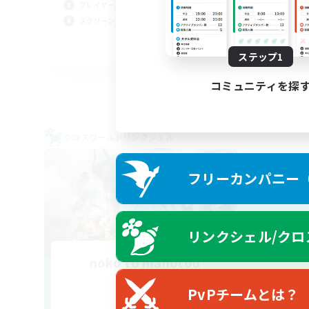
なん
プレイヤー主催イベント
プレ
スクリーンショット撮影
ハウ
JA / EN / DE / FR
ステップ1
募集期間: 2026/08/30 まで
コミュニティを探
クロスワールドリンクシェル
フリーカンパニー（F
リンクシェル/クロ
noko to manotou
追加メンバー募集
Mana
PvPチームとは？