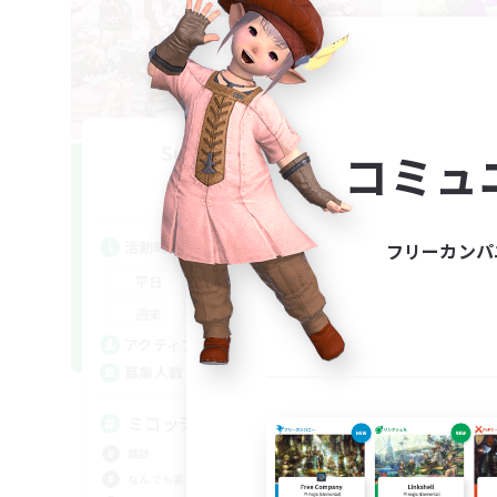
Sun And Moon
O
コミュ
追加メンバー募集
Mana
活動時間
活
フリーカンパ
1:00
24:00
平日
平
1:00
24:00
週末
週
60
アクティブメンバー数
ア
999
募集人数
募
ミコッテ
ユ
バ
雑談
立ち
なんでも楽しむ