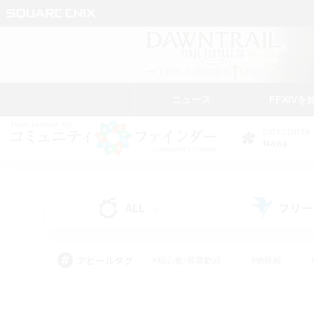
ニュース
FFXIVを
DATA CENTER
Mana
ALL
フリー
(9)
アピールタグ
#初心者/若葉歓迎
#絶挑戦
#モブハント
#学生中心
#なんでも楽しむ
#スクリーンショット撮影
#ハウジ