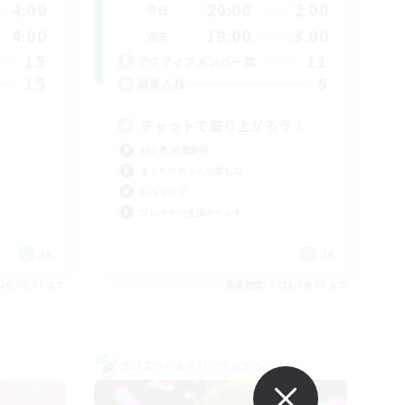
4:00
20:00
2:00
平日
4:00
19:00
3:00
週末
15
11
アクティブメンバー数
15
5
募集人数
チャットで盛り上がろう！
初心者/若葉歓迎
まったりゆっくり楽しむ
レベリング
プレイヤー主催イベント
JA
JA
26/09/03 まで
募集期間: 2026/09/03 まで
クロスワールドリンクシェル