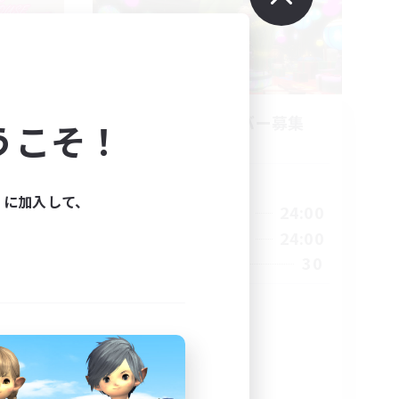
募集
立ち上げメンバー募集
うこそ！
Mana
活動時間
ィに加入して、
1:00
21:00
24:00
平日
--:--
21:00
24:00
週末
5
30
募集人数
お散歩
雑談
初心者/若葉歓迎
体験歓迎
プレイヤー主催イベント