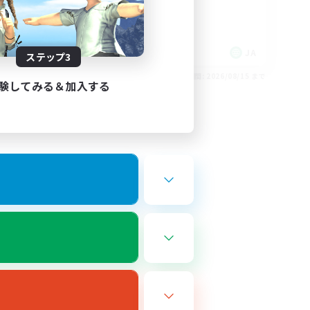
JA
JA
ステップ3
26/08/17 まで
募集期間: 2026/08/15 まで
験してみる＆加入する