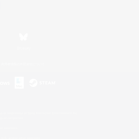
Bluesky
利用者情報の外部送信について
s or trademarks of Sony Interactive Entertainment Inc.
up of companies.
er countries.
U.S. and/or other countries.