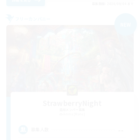
募集期間: 2026/09/04 まで
フリーカンパニー
NEW
StrawberryNight
追加メンバー募集
Anima [Mana]
--
募集人数