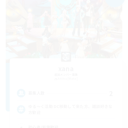
xana
追加メンバー募集
Anima [Mana]
2
募集人数
ゆる〜く活動 DC移動して来た方、雑談好きな
方歓迎
初心者/若葉歓迎