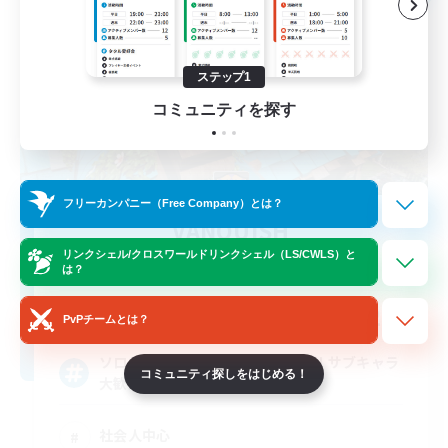
ステップ1
コミュニティを探す
フリーカンパニー（Free Company）とは？
VANQUISH
追加メンバー募集
リンクシェル/クロスワールドリンクシェル（LS/CWLS）と
Anima [Mana]
は？
20
募集人数
PvPチームとは？
ソロでも！みんなとわいわいでも！サブキャラ
コミュニティ探しをはじめる！
大歓迎！
社会人中心