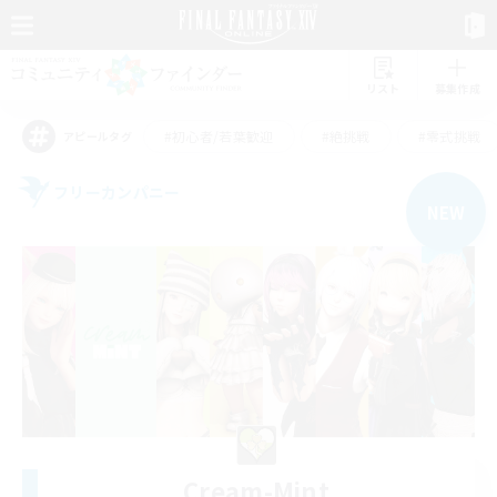
リスト
募集作成
#初心者/若葉歓迎
#絶挑戦
#零式挑戦
アピールタグ
フリーカンパニー
NEW
Cream-Mint