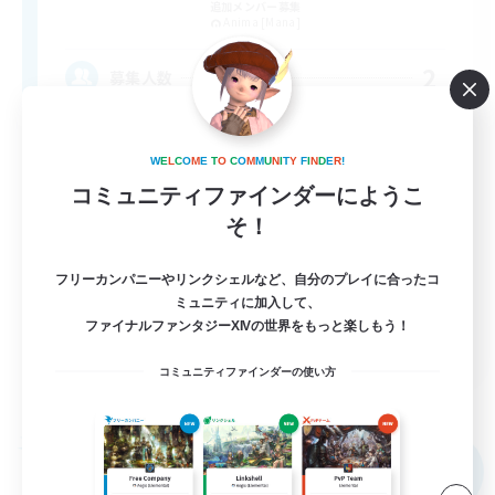
追加メンバー募集
Anima [Mana]
2
募集人数
最低限のマナーさえあればどなたでも！
W
E
L
C
O
M
E
T
O
C
O
M
M
U
N
I
T
Y
F
I
N
D
E
R
!
コミュニティファインダーにようこ
レベリング
そ！
雑談
社会人中心
フリーカンパニーやリンクシェルなど、自分のプレイに合ったコ
ミュニティに加入して、
初心者/若葉歓迎
ファイナルファンタジーXIVの世界をもっと楽しもう！
JA
コミュニティファインダーの使い方
詳細を見る
募集期間: 2026/09/04 まで
フリーカンパニー
NEW