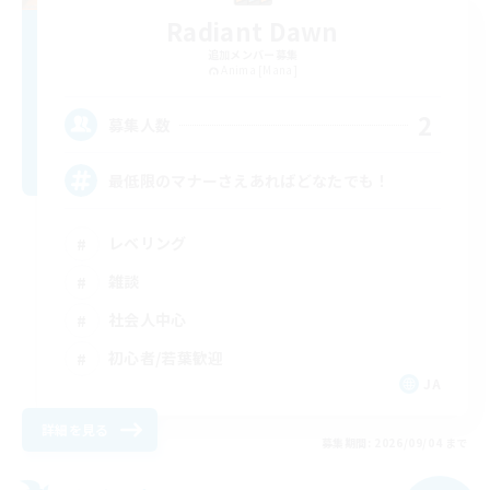
Radiant Dawn
追加メンバー募集
Anima [Mana]
2
募集人数
最低限のマナーさえあればどなたでも！
レベリング
雑談
社会人中心
初心者/若葉歓迎
JA
詳細を見る
募集期間: 2026/09/04 まで