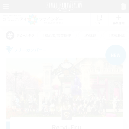
リスト
募集作成
#初心者/若葉歓迎
#絶挑戦
#零式挑戦
アピールタグ
フリーカンパニー
NEW
Re:vi-Eru