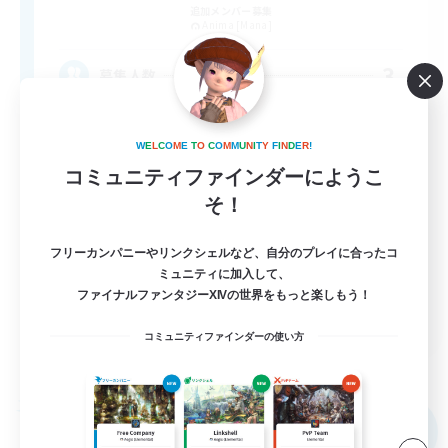
追加メンバー募集
Anima [Mana]
3
募集人数
VCなし、のんびりと楽しむ、SS、PvP、地図
W
E
L
C
O
M
E
T
O
C
O
M
M
U
N
I
T
Y
F
I
N
D
E
R
!
コミュニティファインダーにようこ
初心者/若葉歓迎
そ！
復帰者歓迎
体験歓迎
フリーカンパニーやリンクシェルなど、自分のプレイに合ったコ
ミュニティに加入して、
なんでも楽しむ
ファイナルファンタジーXIVの世界をもっと楽しもう！
JA
コミュニティファインダーの使い方
詳細を見る
募集期間: 2026/09/04 まで
フリーカンパニー
NEW