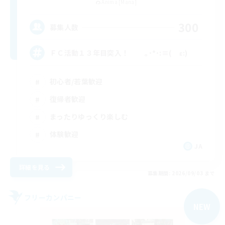
Anima [Mana]
300
募集人数
ＦＣ活動１３年目突入！ ｡･*･:≡( ε:)
初心者/若葉歓迎
復帰者歓迎
まったりゆっくり楽しむ
体験歓迎
JA
詳細を見る
募集期間: 2026/09/03 まで
フリーカンパニー
NEW