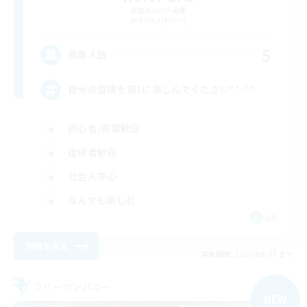
追加メンバー募集
Anima [Mana]
5
募集人数
自分の冒険を第1に楽しんでください*ˊᵕˋ*
初心者/若葉歓迎
復帰者歓迎
社会人中心
なんでも楽しむ
JA
詳細を見る
募集期間: 2026/09/05 まで
フリーカンパニー
NEW