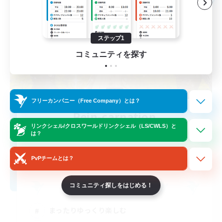
ステップ1
コミュニティを探す
フリーカンパニー（Free Company）とは？
Rein-carnation
リンクシェル/クロスワールドリンクシェル（LS/CWLS）と
追加メンバー募集
は？
Anima [Mana]
2
募集人数
PvPチームとは？
コミュニティ探しをはじめる！
まったりゆっくり楽しむ