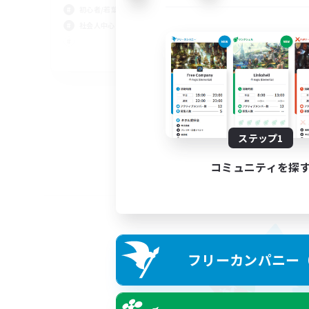
初心者/若葉歓迎
社会人中心
JA
募集期間: 2026/09/05 まで
ステップ1
コミュニティを探
フリーカンパニー（F