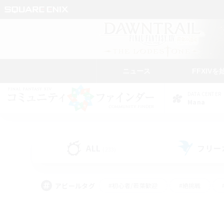
ニュース
FFXIVを
DATA CENTER
Mana
ALL
フリー
(233)
アピールタグ
#初心者/若葉歓迎
#絶挑戦
#学生中心
#なんでも楽しむ
#モブハント
#
#演奏
#ミラプリ（ミラ