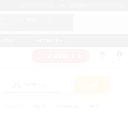
日本語
マイキャラクター情報をチェック！
ログイン
ンキング
ヘルプ＆サポート
新規募集を作成
リスト
ガイド
PvPチーム
検索
(1)
ゆっくり楽しむ
#極挑戦
#復帰者歓迎
#雑談
#ハウジング
#トレジャーハント
#レベリング
#プレイヤー主催イベント