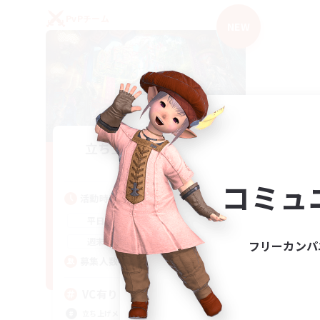
PvPチーム
NEW
立ち上げメンバー募集
Mana
コミュ
活動時間
21:00
2:00
平日
21:00
2:00
週末
フリーカンパ
2
募集人数
VC有り
立ち上げメンバー募集