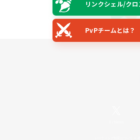
リンクシェル/クロ
PvPチームとは？
X
/
News
レーティング制度について