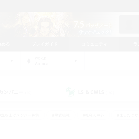
始める
プレイガイド
コミュニティ
ラ
WORLD
Anima
カンパニー
LS & CWLS
(40)
(192)
#立ち上げメンバー募集
#零式挑戦
#社会人中心
#まったり
体験歓迎
#クラフター中心
#ロールプレイ
#ギャザラー中心
ージュプリズム）
#スクリーンショット撮影
#クリア目指して頑張る