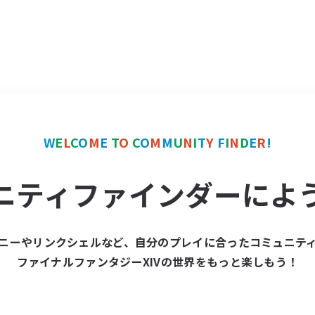
W
E
L
C
O
M
E
T
O
C
O
M
M
U
N
I
T
Y
F
I
N
D
E
R
!
ニティファインダーによ
ニーやリンクシェルなど、自分のプレイに合ったコミュニテ
ファイナルファンタジーXIVの世界をもっと楽しもう！