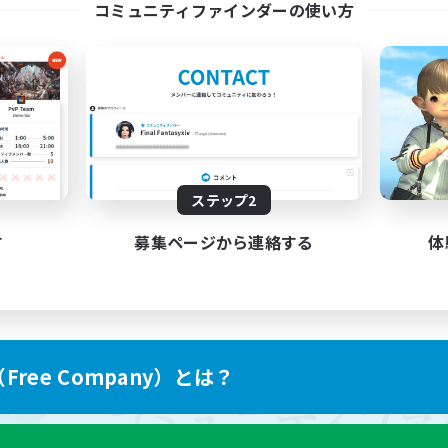
コミュニティファインダーの使い方
ステップ2
す
募集ページから連絡する
体
ree Company）とは？