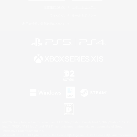
著作権について
サポートセンター
ライセンス
ルール＆ポリシー
利用者情報の外部送信について
©2026 Sony Interactive Entertainment LLC."PlayStation Family Mark", "PlayStation", "PS5
logo", "PS5", "PS4 logo" and "PS4" are registered trademarks or trademarks of Sony
Interactive Entertainment Inc.
Microsoft, the XBOX Sphere mark, the Series X|S logo and XBOX Series X|S are trademarks