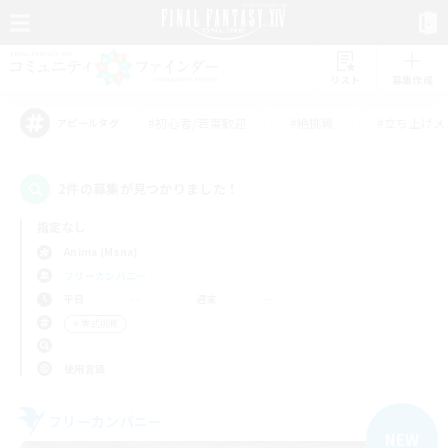
リスト
募集作成
#初心者/若葉歓迎
#絶挑戦
#立ち上げメ
アピールタグ
2件の募集が見つかりました！
指定なし
Anima (Mana)
フリーカンパニー
平日
週末
＃零式挑戦
使用言語
フリーカンパニー
NEW