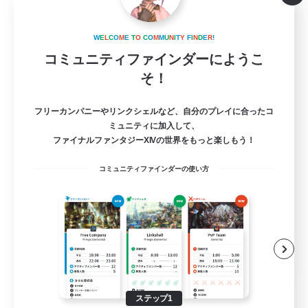
Secret Garden
W
E
L
C
O
M
E
T
O
C
O
M
M
U
N
I
T
Y
F
I
N
D
E
R
!
追加メンバー募集
Anima [Mana]
コミュニティファインダーにようこ
そ！
1
募集人数
フリーカンパニーやリンクシェルなど、自分のプレイに合ったコ
タンクさん募集
ミュニティに加入して、
ファイナルファンタジーXIVの世界をもっと楽しもう！
社会人中心
コミュニティファインダーの使い方
体験歓迎
初心者/若葉歓迎
零式挑戦
JA
詳細を見る
募集期間: 2026/09/04 まで
ステップ1