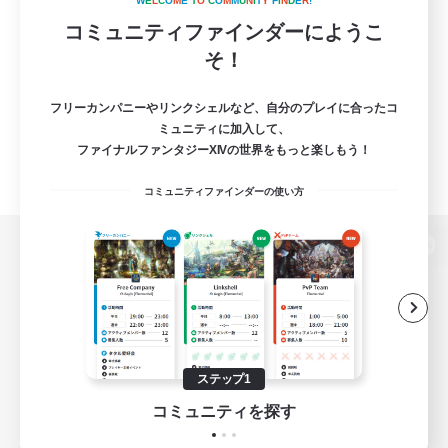
W
E
L
C
O
M
E
T
O
C
O
M
M
U
N
I
T
Y
F
I
N
D
E
R
!
コミュニティファインダーにようこ
そ！
フリーカンパニーやリンクシェルなど、自分のプレイに合ったコ
ミュニティに加入して、
ファイナルファンタジーXIVの世界をもっと楽しもう！
コミュニティファインダーの使い方
パソコン版へ
関連商品
e-STOREで購入
ステップ1
ゲームダウンロード
コミュニティを探す