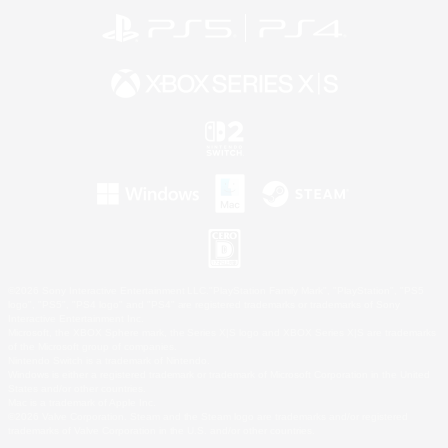
©2026 Sony Interactive Entertainment LLC."PlayStation Family Mark", "PlayStation", "PS5
logo", "PS5", "PS4 logo" and "PS4" are registered trademarks or trademarks of Sony
Interactive Entertainment Inc.
Microsoft, the XBOX Sphere mark, the Series X|S logo and XBOX Series X|S are trademarks
of the Microsoft group of companies.
Nintendo Switch is a trademark of Nintendo.
Windows is either a registered trademark or trademark of Microsoft Corporation in the United
States and/or other countries.
Mac is a trademark of Apple Inc.
©2026 Valve Corporation. Steam and the Steam logo are trademarks and/or registered
trademarks of Valve Corporation in the U.S. and/or other countries.