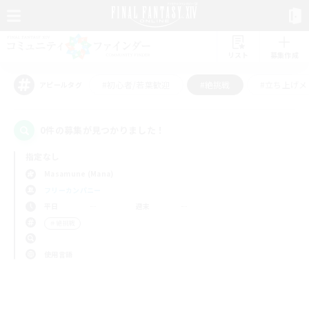
リスト
募集作成
#初心者/若葉歓迎
#絶挑戦
#立ち上げメ
アピールタグ
0件の募集が見つかりました！
指定なし
Masamune (Mana)
フリーカンパニー
平日
週末
＃絶挑戦
使用言語