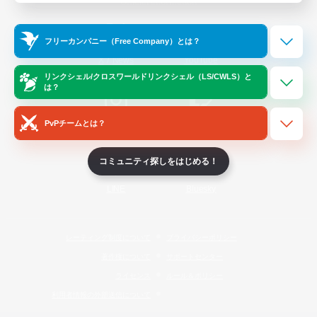
Official Information
フリーカンパニー（Free Company）とは？
/
X
News
YouTube
リンクシェル/クロスワールドリンクシェル（LS/CWLS）と
は？
PvPチームとは？
Instagram
Twitch
コミュニティ探しをはじめる！
LINE
Bluesky
レーティング制度について
プライバシーポリシー
著作権について
サポートセンター
ライセンス
ルール＆ポリシー
利用者情報の外部送信について