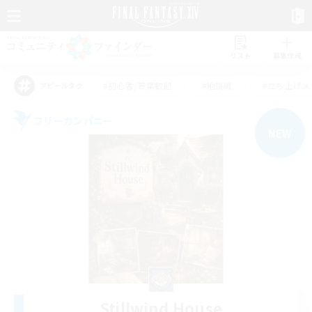
リスト
募集作成
#初心者/若葉歓迎
#絶挑戦
#立ち上げメ
アピールタグ
フリーカンパニー
NEW
Stillwind House