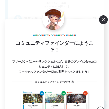
追加メンバー募集
Masamune [Mana]
2
募集人数
興味あることをマイペースで！
W
E
L
C
O
M
E
T
O
C
O
M
M
U
N
I
T
Y
F
I
N
D
E
R
!
コミュニティファインダーにようこ
体験歓迎
そ！
初心者/若葉歓迎
復帰者歓迎
フリーカンパニーやリンクシェルなど、自分のプレイに合ったコ
ミュニティに加入して、
なんでも楽しむ
ファイナルファンタジーXIVの世界をもっと楽しもう！
JA
コミュニティファインダーの使い方
詳細を見る
募集期間: 2026/09/05 まで
フリーカンパニー
NEW