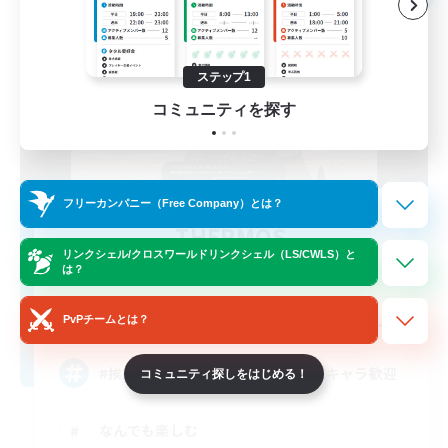
ステップ1
コミュニティを探す
フリーカンパニー（Free Company）とは？
THERMOS
リンクシェル/クロスワールドリンクシェル（LS/CWLS）と
追加メンバー募集
は？
Masamune [Mana]
--
募集人数
PvPチームとは？
#挨拶なしOK #イベントなし #サブキャラ歓迎
コミュニティ探しをはじめる！
なんでも楽しむ