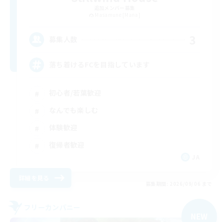
追加メンバー募集
Masamune [Mana]
3
募集人数
落ち着けるFCを目指しています
初心者/若葉歓迎
なんでも楽しむ
体験歓迎
復帰者歓迎
JA
詳細を見る
募集期間: 2026/09/06 まで
フリーカンパニー
NEW