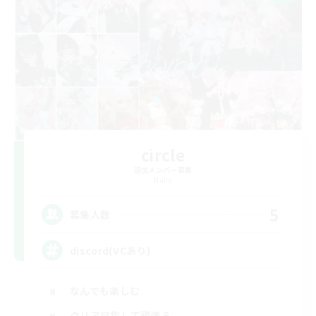
circle
追加メンバー募集
Mana
5
募集人数
discord(VCあり)
なんでも楽しむ
クリア目指して頑張る