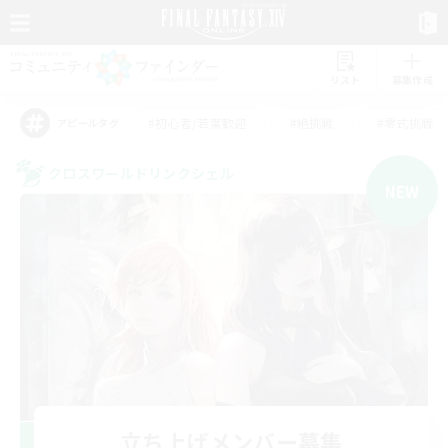
リスト
募集作成
#初心者/若葉歓迎
#絶挑戦
#零式挑戦
アピールタグ
クロスワールドリンクシェル
NEW
立ち上げメンバー募集