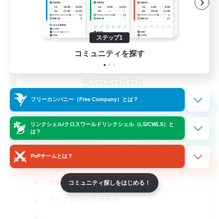
ステップ1
コミュニティを探す
BAHAHAHA
追加メンバー募集
Mana
フリーカンパニー（Free Company）とは？
2
募集人数
リンクシェル/クロスワールドリンクシェル（LS/CWLS）と
は？
【絶バハムート討滅戦】最初から・週3・VCな
し
PvPチームとは？
絶挑戦
コミュニティ探しをはじめる！
クリア目指して頑張る