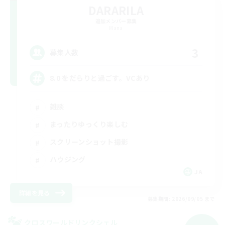
DARARILA
追加メンバー募集
Mana
3
募集人数
8.0 をだらりと過ごす。VCあり
雑談
まったりゆっくり楽しむ
スクリーンショット撮影
ハウジング
JA
詳細を見る
募集期間: 2026/09/05 まで
クロスワールドリンクシェル