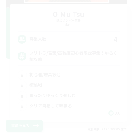
O-Mu-Tsu
追加メンバー募集
Mana
4
募集人数
フリトラ/若葉/高難度初心者限定募集！ゆるく
極攻略
初心者/若葉歓迎
極挑戦
まったりゆっくり楽しむ
クリア目指して頑張る
JA
詳細を見る
募集期間: 2026/09/05 まで