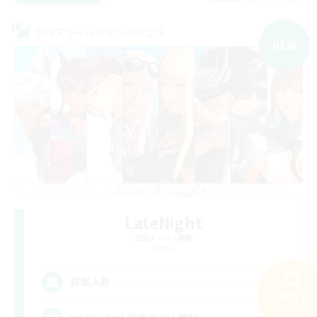
クロスワールドリンクシェル
NEW
LateNight
追加メンバー募集
Mana
2
募集人数
検索する
196件