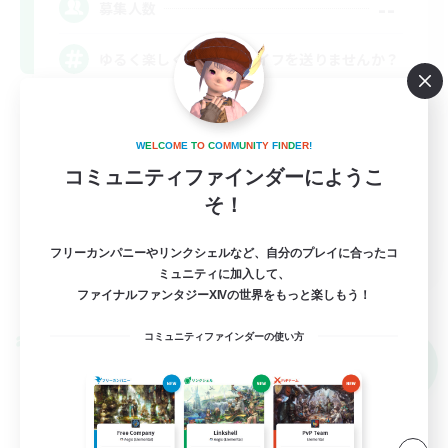
--
募集人数
ゆるく楽しくセカンドライフを送りませんか？
雑談
W
E
L
C
O
M
E
T
O
C
O
M
M
U
N
I
T
Y
F
I
N
D
E
R
!
初心者/若葉歓迎
コミュニティファインダーにようこ
復帰者歓迎
そ！
社会人中心
JA
フリーカンパニーやリンクシェルなど、自分のプレイに合ったコ
ミュニティに加入して、
詳細を見る
ファイナルファンタジーXIVの世界をもっと楽しもう！
募集期間: 2026/09/05 まで
コミュニティファインダーの使い方
クロスワールドリンクシェル
NEW