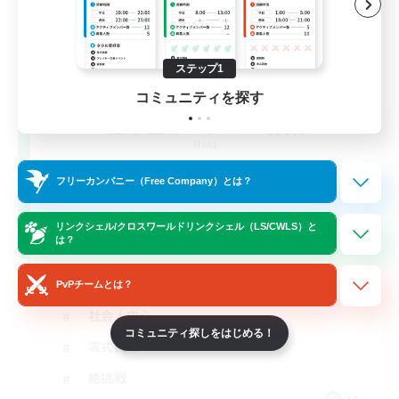
ステップ1
コミュニティを探す
立ち上げメンバー募集
Mana
3
フリーカンパニー（Free Company）とは？
募集人数
リンクシェル/クロスワールドリンクシェル（LS/CWLS）と
高難易度＆雑談
は？
立ち上げメンバー募集
PvPチームとは？
社会人中心
コミュニティ探しをはじめる！
零式挑戦
絶挑戦
JA