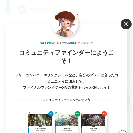
VCメイン
まったりゆっくり楽しむ
なんでも楽しむ
W
E
L
C
O
M
E
T
O
C
O
M
M
U
N
I
T
Y
F
I
N
D
E
R
!
雑談
コミュニティファインダーにようこ
体験歓迎
そ！
JA
フリーカンパニーやリンクシェルなど、自分のプレイに合ったコ
詳細を見る
募集期間: 2026/09/07 まで
ミュニティに加入して、
ファイナルファンタジーXIVの世界をもっと楽しもう！
クロスワールドリンクシェル
NEW
コミュニティファインダーの使い方