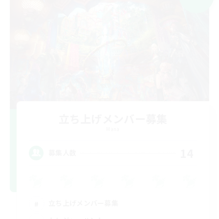
立ち上げメンバー募集
Mana
14
募集人数
立ち上げメンバー募集