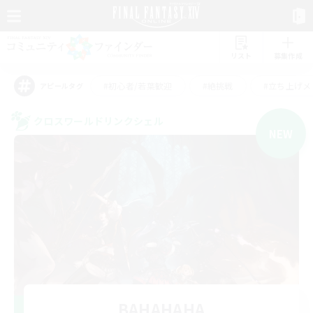
リスト
募集作成
#初心者/若葉歓迎
#絶挑戦
#立ち上げメ
アピールタグ
クロスワールドリンクシェル
NEW
BAHAHAHA