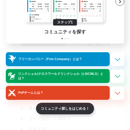
ステップ1
コミュニティを探す
立ち上げメンバー募集
フリーカンパニー（Free Company）とは？
Mana
リンクシェル/クロスワールドリンクシェル（LS/CWLS）と
3
募集人数
は？
絶エデン@ST,D2,D3募集 最初から固定
PvPチームとは？
絶挑戦
コミュニティ探しをはじめる！
クリア目指して頑張る
社会人中心