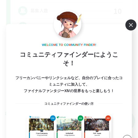
10
募集人数
「好き」を全力で。VC＆ふっかるLS⋆☾·̩͙꙳
体験歓迎
W
E
L
C
O
M
E
T
O
C
O
M
M
U
N
I
T
Y
F
I
N
D
E
R
!
コミュニティファインダーにようこ
社会人中心
そ！
なんでも楽しむ
クリア目指して頑張る
フリーカンパニーやリンクシェルなど、自分のプレイに合ったコ
JA
ミュニティに加入して、
ファイナルファンタジーXIVの世界をもっと楽しもう！
詳細を見る
募集期間: 2026/09/06 まで
コミュニティファインダーの使い方
クロスワールドリンクシェル
NEW