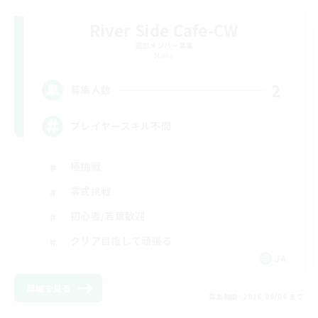
River Side Cafe-CW
追加メンバー募集
Mana
2
募集人数
プレイヤースキル不問
極挑戦
零式挑戦
初心者/若葉歓迎
クリア目指して頑張る
JA
詳細を見る
募集期間: 2026/09/06 まで