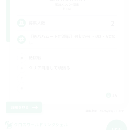
追加メンバー募集
Mana
2
募集人数
【絶バハムート討滅戦】最初から・週3・VCな
し
絶挑戦
クリア目指して頑張る
JA
詳細を見る
募集期間: 2026/09/06 まで
クロスワールドリンクシェル
NEW