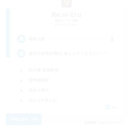
Re:vi-Eru
追加メンバー募集
Anima [Mana]
3
募集人数
自分の冒険を第1に楽しんでください*ˊᵕˋ*
初心者/若葉歓迎
復帰者歓迎
社会人中心
なんでも楽しむ
JA
詳細を見る
募集期間: 2026/09/09 まで