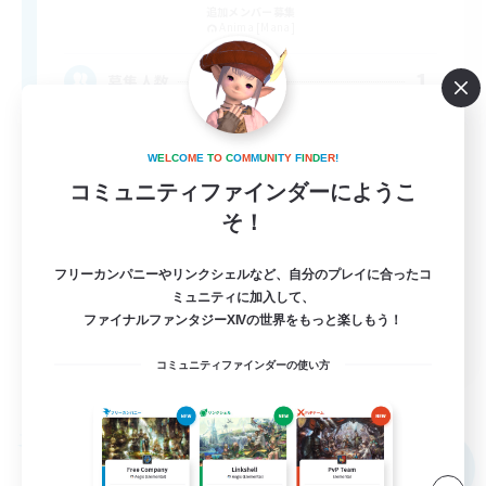
追加メンバー募集
Anima [Mana]
1
募集人数
最低限のマナーさえあればどなたでも！
W
E
L
C
O
M
E
T
O
C
O
M
M
U
N
I
T
Y
F
I
N
D
E
R
!
コミュニティファインダーにようこ
レベリング
そ！
雑談
社会人中心
フリーカンパニーやリンクシェルなど、自分のプレイに合ったコ
ミュニティに加入して、
初心者/若葉歓迎
ファイナルファンタジーXIVの世界をもっと楽しもう！
JA
コミュニティファインダーの使い方
詳細を見る
募集期間: 2026/09/08 まで
フリーカンパニー
NEW