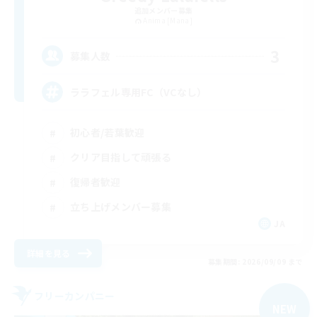
追加メンバー募集
Anima [Mana]
3
募集人数
ララフェル専用FC（VCなし）
初心者/若葉歓迎
クリア目指して頑張る
復帰者歓迎
立ち上げメンバー募集
JA
詳細を見る
募集期間: 2026/09/09 まで
フリーカンパニー
NEW