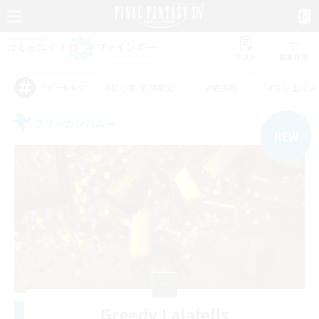
リスト
募集作成
#初心者/若葉歓迎
#絶挑戦
#立ち上げメ
アピールタグ
フリーカンパニー
NEW
Greedy Lalafells