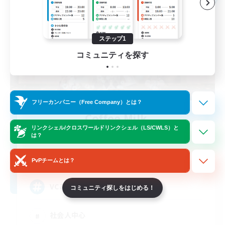
ステップ1
コミュニティを探す
フリーカンパニー（Free Company）とは？
Coffee Milk
リンクシェル/クロスワールドリンクシェル（LS/CWLS）と
追加メンバー募集
Anima [Mana]
は？
5
募集人数
PvPチームとは？
VCあり、聞き専あり
コミュニティ探しをはじめる！
社会人中心