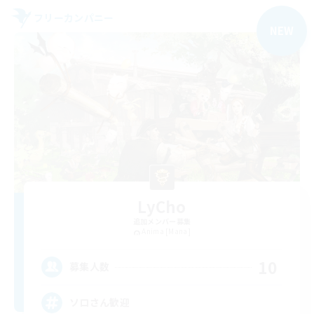
フリーカンパニー
NEW
LyCho
追加メンバー募集
Anima [Mana]
10
募集人数
ソロさん歓迎