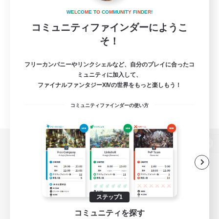
W
E
L
C
O
M
E
T
O
C
O
M
M
U
N
I
T
Y
F
I
N
D
E
R
!
コミュニティファインダーにようこ
そ！
フリーカンパニーやリンクシェルなど、自分のプレイに合ったコ
ミュニティに加入して、
ファイナルファンタジーXIVの世界をもっと楽しもう！
コミュニティファインダーの使い方
パソコン版へ
関連商品
e-STOREで購入
ステップ1
コミュニティを探す
ゲームダウンロード