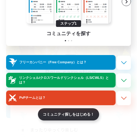
ステップ1
コミュニティを探す
フリーカンパニー（Free Company）とは？
Rein-carnation
リンクシェル/クロスワールドリンクシェル（LS/CWLS）と
追加メンバー募集
は？
Anima [Mana]
2
募集人数
PvPチームとは？
コミュニティ探しをはじめる！
まったりゆっくり楽しむ