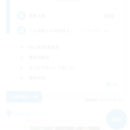
Anima [Mana]
300
募集人数
ＦＣ活動１３年目突入！ ｡･*･:≡( ε:)
初心者/若葉歓迎
復帰者歓迎
まったりゆっくり楽しむ
体験歓迎
JA
詳細を見る
募集期間: 2026/09/03 まで
フリーカンパニー
NEW