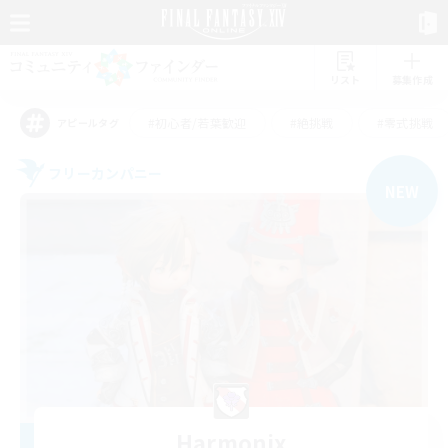
リスト
募集作成
#初心者/若葉歓迎
#絶挑戦
#零式挑戦
アピールタグ
フリーカンパニー
NEW
Harmonix