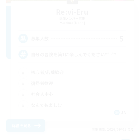
Re:vi-Eru
追加メンバー募集
Anima [Mana]
5
募集人数
自分の冒険を第1に楽しんでください*ˊᵕˋ*
初心者/若葉歓迎
復帰者歓迎
社会人中心
なんでも楽しむ
JA
詳細を見る
募集期間: 2026/09/05 まで