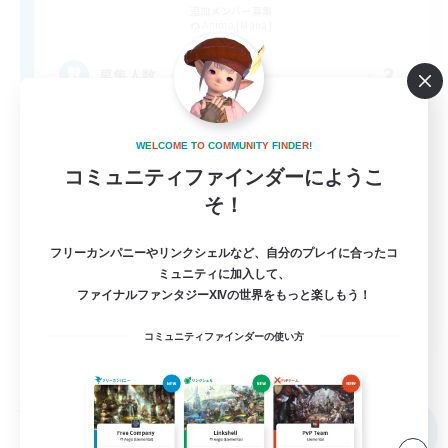
追加メンバー募集
Anima [Mana]
3
募集人数
VCなし、のんびりと楽しむ、SS、PvP、地図
W
E
L
C
O
M
E
T
O
C
O
M
M
U
N
I
T
Y
F
I
N
D
E
R
!
コミュニティファインダーにようこ
初心者/若葉歓迎
そ！
復帰者歓迎
体験歓迎
フリーカンパニーやリンクシェルなど、自分のプレイに合ったコ
ミュニティに加入して、
なんでも楽しむ
ファイナルファンタジーXIVの世界をもっと楽しもう！
JA
コミュニティファインダーの使い方
詳細を見る
募集期間: 2026/09/04 まで
フリーカンパニー
NEW