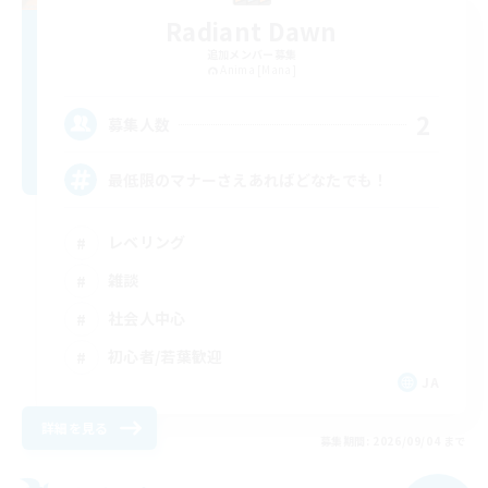
Radiant Dawn
追加メンバー募集
Anima [Mana]
2
募集人数
最低限のマナーさえあればどなたでも！
レベリング
雑談
社会人中心
初心者/若葉歓迎
JA
詳細を見る
募集期間: 2026/09/04 まで