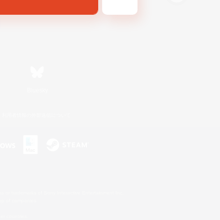
Bluesky
利用者情報の外部送信について
s or trademarks of Sony Interactive Entertainment Inc.
up of companies.
er countries.