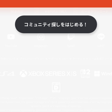
関連商品
e-STOREで購入
ゲームダウンロード
コミュニティ探しをはじめる！
Official Information
YouTube
Instagram
Twitch
LINE
著作権について
プライバシーポリシー
サポートセンター
ライセンス
ルール＆ポリシー
 Family Mark", "PlayStation", "PS5 logo", "PS5", "PS4 logo" and "PS4" are registered trademark
XBOX Sphere mark, the Series X|S logo and XBOX Series X|S are trademarks of the Microsoft gro
Nintendo Switch is a trademark of Nintendo.
ither a registered trademark or trademark of Microsoft Corporation in the United States and/or oth