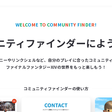
＃雑談
使用言語
W
E
L
C
O
M
E
T
O
C
O
M
M
U
N
I
T
Y
F
I
N
D
E
R
!
ニティファインダーによ
ニーやリンクシェルなど、自分のプレイに合ったコミュニテ
ファイナルファンタジーXIVの世界をもっと楽しもう！
募集数 0件
集が見つかりませんでし
コミュニティファインダーの使い方
条件を変えて検索してみるでっす！