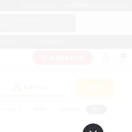
日本語
マイキャラクター情報をチェック！
ログイン
ンキング
ヘルプ＆サポート
新規募集を作成
リスト
ガイド
PvPチーム
検索
(0)
ゆっくり楽しむ
#極挑戦
#復帰者歓迎
#雑談
#ハウジング
#トレジャーハント
#レベリング
#プレイヤー主催イベント