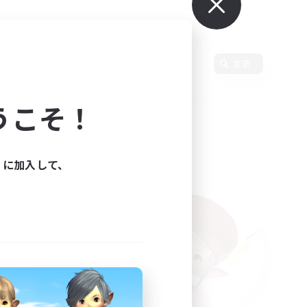
変更
うこそ！
ィに加入して、
た。