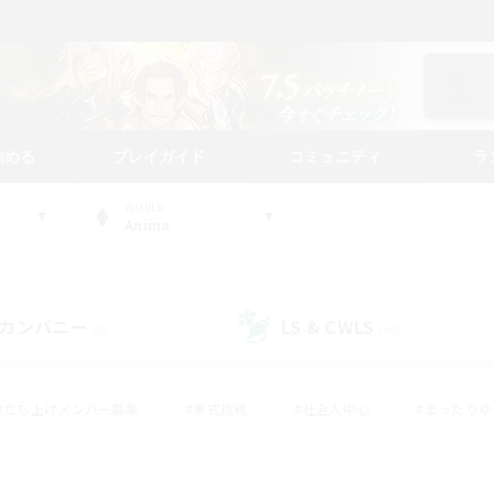
始める
プレイガイド
コミュニティ
ラ
WORLD
Anima
カンパニー
LS & CWLS
(8)
(64)
#立ち上げメンバー募集
#零式挑戦
#社会人中心
#まったり
体験歓迎
#クラフター中心
#ロールプレイ
#ギャザラー中心
ージュプリズム）
#スクリーンショット撮影
#クリア目指して頑張る