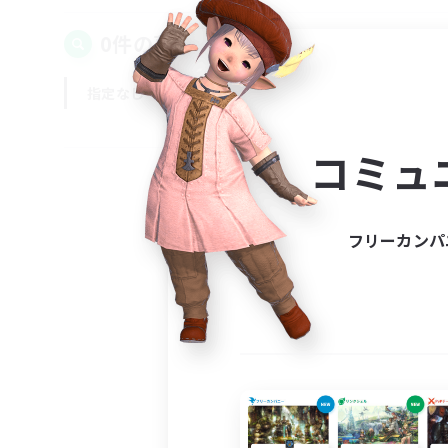
0件の募集が見つかりました！
指定なし
平日
週末
コミュ
フリーカンパ
募