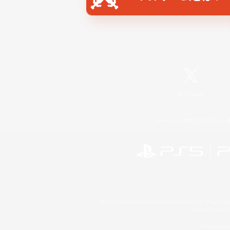
X
/
News
レーティング制度について
©2026 Sony Interactive Entertainment LLC."PlayStation
Microsoft, the 
Windows is e