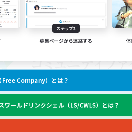
ステップ2
す
募集ページから連絡する
体
ree Company）とは？
スワールドリンクシェル（LS/CWLS）とは？
スマートフォン版へ