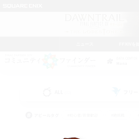
ニュース
FFXIVを
DATA CENTER
Mana
ALL
フリー
(72)
アピールタグ
#初心者/若葉歓迎
#絶挑戦
#学生中心
#なんでも楽しむ
#モブハント
#
#演奏
#ミラプリ（ミラ