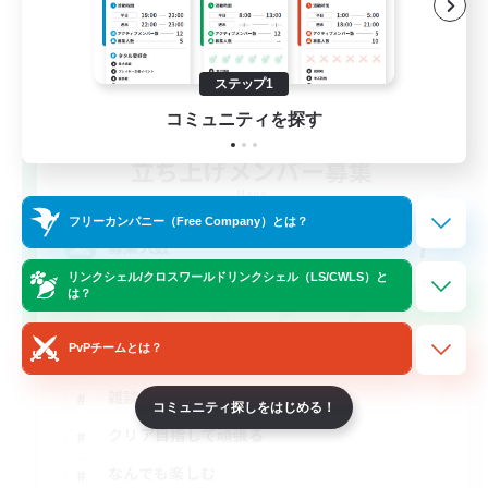
ステップ1
コミュニティを探す
立ち上げメンバー募集
Mana
フリーカンパニー（Free Company）とは？
7
募集人数
リンクシェル/クロスワールドリンクシェル（LS/CWLS）と
は？
PvPチームとは？
立ち上げメンバー募集
雑談
コミュニティ探しをはじめる！
クリア目指して頑張る
なんでも楽しむ