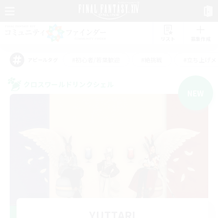
リスト
募集作成
#初心者/若葉歓迎
#絶挑戦
#立ち上げメ
アピールタグ
クロスワールドリンクシェル
NEW
YUTTARI