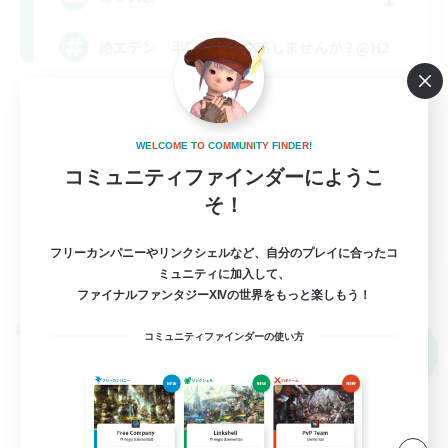
絶エデン 半固定から攻略しませんか？@H2
社会人中心
絶挑戦
W
E
L
C
O
M
E
T
O
C
O
M
M
U
N
I
T
Y
F
I
N
D
E
R
!
クリア目指して頑張る
コミュニティファインダーにようこ
そ！
まったりゆっくり楽しむ
JA
フリーカンパニーやリンクシェルなど、自分のプレイに合ったコ
詳細を見る
ミュニティに加入して、
募集期間: 2026/09/07 まで
ファイナルファンタジーXIVの世界をもっと楽しもう！
クロスワールドリンクシェル
コミュニティファインダーの使い方
NEW