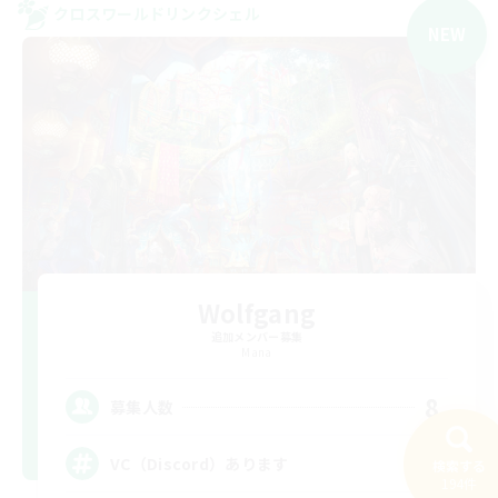
クロスワールドリンクシェル
NEW
Wolfgang
追加メンバー募集
Mana
8
募集人数
VC（Discord）あります
検索する
194件