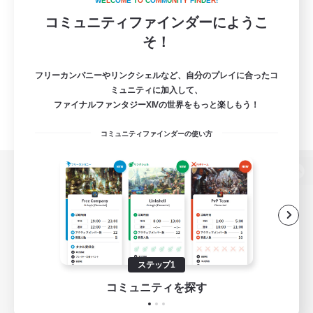
W
E
L
C
O
M
E
T
O
C
O
M
M
U
N
I
T
Y
F
I
N
D
E
R
!
コミュニティファインダーにようこ
そ！
フリーカンパニーやリンクシェルなど、自分のプレイに合ったコ
ミュニティに加入して、
ファイナルファンタジーXIVの世界をもっと楽しもう！
コミュニティファインダーの使い方
パソコン版へ
関連商品
e-STOREで購入
ステップ1
ゲームダウンロード
コミュニティを探す