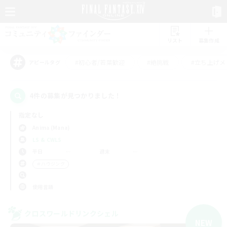
リスト
募集作成
#初心者/若葉歓迎
#絶挑戦
#立ち上げメ
アピールタグ
4件の募集が見つかりました！
指定なし
Anima (Mana)
LS & CWLS
平日
週末
＃ハウジング
使用言語
クロスワールドリンクシェル
NEW