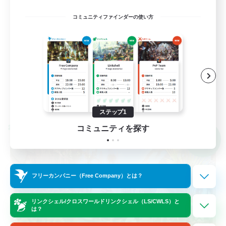
立ち上げメンバー募集
コミュニティファインダーの使い方
なんでも楽しむ
プレイヤー主催イベント
ハウジング
JA
詳細を見る
募集期間: 2026/09/06 まで
ステップ1
コミュニティを探す
クロスワールドリンクシェル
NEW
フリーカンパニー（Free Company）とは？
リンクシェル/クロスワールドリンクシェル（LS/CWLS）と
は？