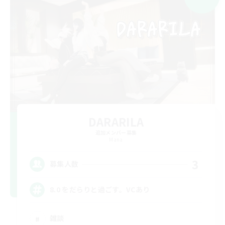
DARARILA
追加メンバー募集
Mana
3
募集人数
8.0 をだらりと過ごす。VCあり
雑談