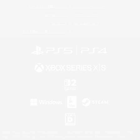
レーティング制度について
プライバシーポリシー
著作権について
サポートセンター
ライセンス
ルール＆ポリシー
利用者情報の外部送信について
©2026 Sony Interactive Entertainment LLC."PlayStation Family Mark", "PlayStation", "PS5
logo", "PS5", "PS4 logo" and "PS4" are registered trademarks or trademarks of Sony