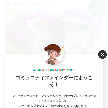
クロスワールドリンクシェル
NEW
Organic Caf Freresh
W
E
L
C
O
M
E
T
O
C
O
M
M
U
N
I
T
Y
F
I
N
D
E
R
!
追加メンバー募集
Mana
コミュニティファインダーにようこ
そ！
2
募集人数
フリーカンパニーやリンクシェルなど、自分のプレイに合ったコ
ユーザーイベント立ち上げメンバー募集
ミュニティに加入して、
ファイナルファンタジーXIVの世界をもっと楽しもう！