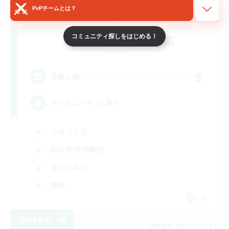
PvPチームとは？
立ち上げメンバー募集
コミュニティ探しをはじめる！
Mana
5
募集人数
ディスコード VCあり
ハウジング
初心者/若葉歓迎
社会人中心
雑談
JA
詳細を見る
募集期間: 2026/09/05 まで