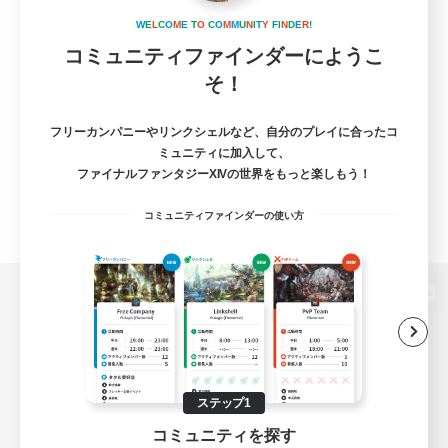
W
E
L
C
O
M
E
T
O
C
O
M
M
U
N
I
T
Y
F
I
N
D
E
R
!
コミュニティファインダーにようこ
そ！
フリーカンパニーやリンクシェルなど、自分のプレイに合ったコ
ミュニティに加入して、
ファイナルファンタジーXIVの世界をもっと楽しもう！
コミュニティファインダーの使い方
パソコン版へ
関連商品
e-STOREで購入
ステップ1
コミュニティを探す
ゲームダウンロード