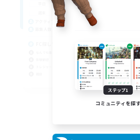
0:00
23:00
平日
平
0:00
23:00
週末
週
40
アクティブメンバー数
ア
20
募集人数
募
FC探してる
社
なんでも楽しむ
社会
体験歓迎
なん
トレジャーハント
トレ
雑談
零式
JA
ステップ1
募集期間: 2026/09/02 まで
コミュニティを探