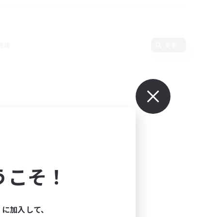
言語
変更
うこそ！
ィに加入して、