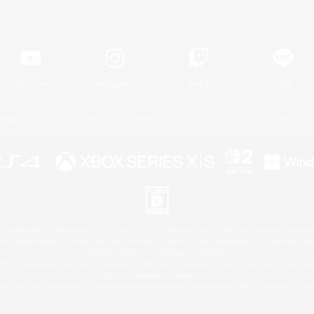
Official Information
YouTube
Instagram
Twitch
LINE
著作権について
プライバシーポリシー
サポートセンター
ライセンス
ルール＆ポリシー
 Family Mark", "PlayStation", "PS5 logo", "PS5", "PS4 logo" and "PS4" are registered trademark
XBOX Sphere mark, the Series X|S logo and XBOX Series X|S are trademarks of the Microsoft gro
Nintendo Switch is a trademark of Nintendo.
ither a registered trademark or trademark of Microsoft Corporation in the United States and/or oth
Mac is a trademark of Apple Inc.
eam and the Steam logo are trademarks and/or registered trademarks of Valve Corporation in the 