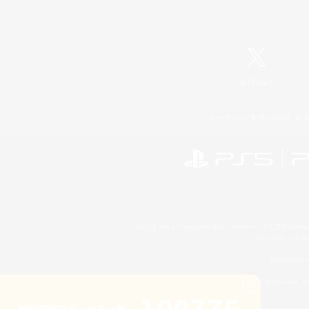
X
/
News
レーティング制度について
©2026 Sony Interactive Entertainment LLC."PlayStation
Microsoft, the 
Windows is e
©2026 Valve Corporation. St
累計募集コミュニティ数