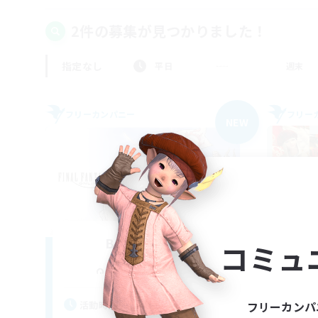
2件の募集が見つかりました！
指定なし
平日
週末
フリーカンパニー
フリー
NEW
Baby'sbreath
コミュ
追加メンバー募集
Pandaemonium [Mana]
活動時間
活
フリーカンパ