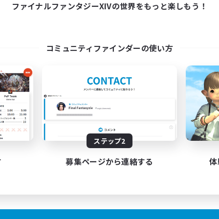
21:00
24:00
ファイナルファンタジーXIVの世界をもっと楽しもう！
日
21:00
1:00
末
4
クティブメンバー数
10
集人数
コミュニティファインダーの使い方
会人ヒカセンクラブ
人中心
でも楽しむ
ジャーハント
挑戦
JA
ステップ2
募集期間: 2026/08/26 まで
す
募集ページから連絡する
体