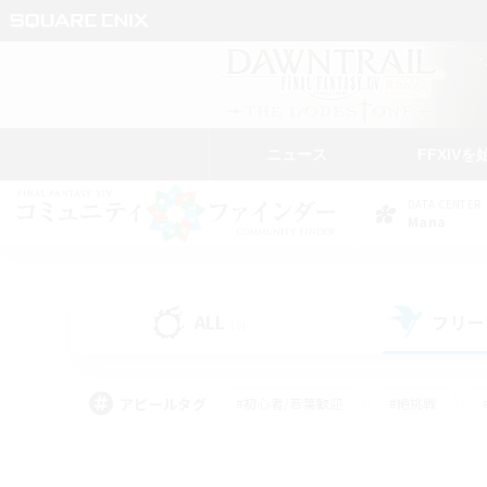
ニュース
FFXIVを
DATA CENTER
Mana
ALL
フリー
(5)
アピールタグ
#初心者/若葉歓迎
#絶挑戦
#モブハント
#学生中心
#なんでも楽しむ
#スクリーンショット撮影
#ハウジ