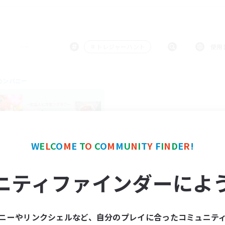
＃トレジャーハント
使用
カンパニー
W
E
L
C
O
M
E
T
O
C
O
M
M
U
N
I
T
Y
F
I
N
D
E
R
!
Omiso Club
ニティファインダーによ
追加メンバー募集
Pandaemonium [Mana]
動時間
ニーやリンクシェルなど、自分のプレイに合ったコミュニテ