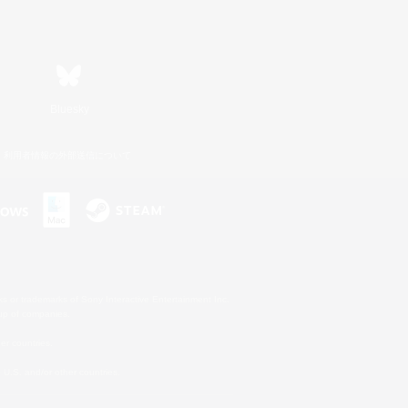
Bluesky
利用者情報の外部送信について
s or trademarks of Sony Interactive Entertainment Inc.
up of companies.
er countries.
U.S. and/or other countries.