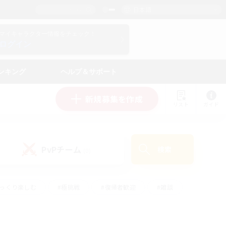
日本語
マイキャラクター情報をチェック！
ログイン
ンキング
ヘルプ＆サポート
新規募集を作成
リスト
ガイド
PvPチーム
検索
(0)
ゆっくり楽しむ
#極挑戦
#復帰者歓迎
#雑談
ルプレイ
#トレジャーハント
#レベリング
して頑張る
#プレイヤー主催イベント