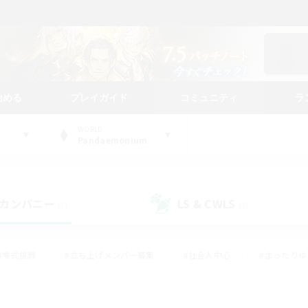
始める
プレイガイド
コミュニティ
ラ
WORLD
Pandaemonium
カンパニー
LS & CWLS
(2)
(3)
#零式挑戦
#立ち上げメンバー募集
#社会人中心
#まったり
#体験歓迎
#クラフター中心
#ギャザラー中心
#ロー
ング
#演奏
#ミラプリ（ミラージュプリズム）
#クリア目指