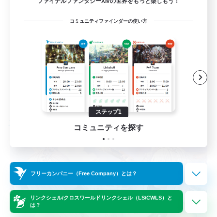
ファイナルファンタジーXIVの世界をもっと楽しもう！
社会人中心
コミュニティファインダーの使い方
なんでも楽しむ
初心者/若葉歓迎
零式挑戦
JA
詳細を見る
募集期間: 2026/08/25 まで
ステップ1
フリーカンパニー
コミュニティを探す
フリーカンパニー（Free Company）とは？
リンクシェル/クロスワールドリンクシェル（LS/CWLS）と
は？