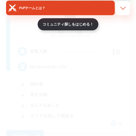
PvPチームとは？
Zwei Bios
コミュニティ探しをはじめる！
追加メンバー募集
Pandaemonium [Mana]
10
募集人数
No Game No Life
極挑戦
零式挑戦
なんでも楽しむ
クリア目指して頑張る
JA
詳細を見る