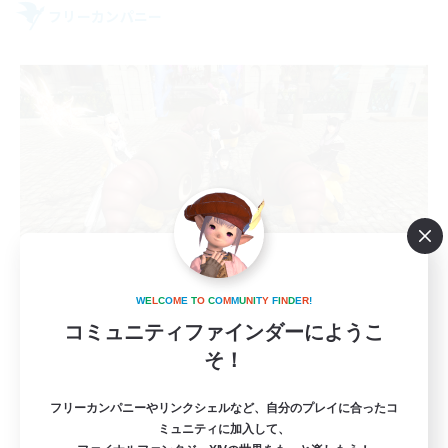
フリーカンパニー
OJAL
W
E
L
C
O
M
E
T
O
C
O
M
M
U
N
I
T
Y
F
I
N
D
E
R
!
追加メンバー募集
Pandaemonium [Mana]
コミュニティファインダーにようこ
そ！
5
募集人数
フリーカンパニーやリンクシェルなど、自分のプレイに合ったコ
自由がモットー
ミュニティに加入して、