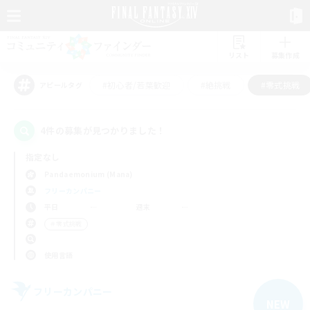
リスト
募集作成
#初心者/若葉歓迎
#絶挑戦
#零式挑戦
アピールタグ
4件の募集が見つかりました！
指定なし
Pandaemonium (Mana)
フリーカンパニー
平日
週末
＃零式挑戦
使用言語
フリーカンパニー
NEW