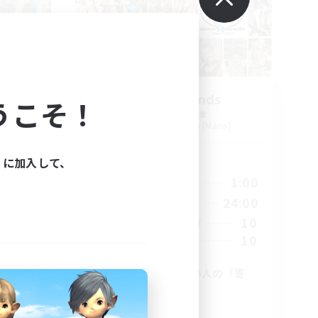
merry friends
うこそ！
追加メンバー募集
a]
Pandaemonium [Mana]
活動時間
ィに加入して、
24:00
19:00
1:00
平日
24:00
12:00
24:00
週末
10
10
アクティブメンバー数
5
10
募集人数
FF14を楽しみたい人の「寄
合」
復帰者歓迎