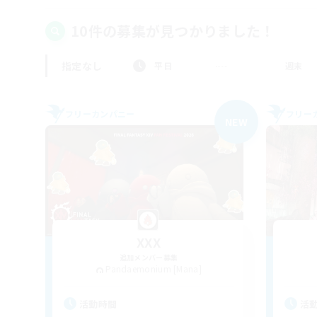
10件の募集が見つかりました！
指定なし
平日
週末
フリーカンパニー
フリー
NEW
XXX
追加メンバー募集
Pandaemonium [Mana]
活動時間
活