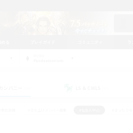
始める
プレイガイド
コミュニティ
ラ
WORLD
Pandaemonium
カンパニー
LS & CWLS
(10)
(87)
#零式挑戦
#立ち上げメンバー募集
#社会人中心
#まったり
#体験歓迎
#クラフター中心
#ギャザラー中心
#ロー
ング
#演奏
#ミラプリ（ミラージュプリズム）
#クリア目指