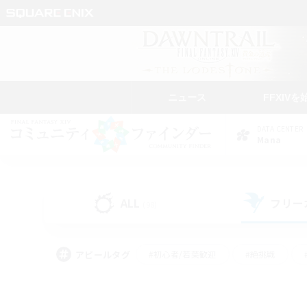
ニュース
FFXIVを
DATA CENTER
Mana
ALL
フリー
(98)
アピールタグ
#初心者/若葉歓迎
#絶挑戦
#モブハント
#学生中心
#なんでも楽しむ
#スクリーンショット撮影
#ハウジ