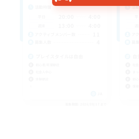
活動時間
活
20:00
4:00
平日
平
13:00
4:00
週末
週
11
アクティブメンバー数
ア
4
募集人数
募
プレイスタイルは自由
自
初心者/若葉歓迎
社会
社会人中心
まっ
体験歓迎
初心
復帰
JA
募集期間: 2026/08/17 まで