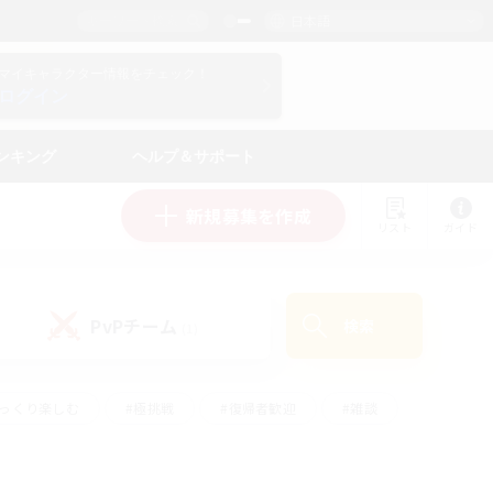
日本語
マイキャラクター情報をチェック！
ログイン
ンキング
ヘルプ＆サポート
新規募集を作成
リスト
ガイド
PvPチーム
検索
(1)
ゆっくり楽しむ
#極挑戦
#復帰者歓迎
#雑談
ルプレイ
#トレジャーハント
#レベリング
して頑張る
#プレイヤー主催イベント