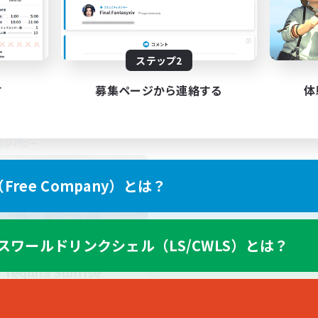
ジャーハント
初心者/若葉歓迎
挑戦
零式挑戦
JA
ステップ2
募集期間: 2026/08/26 まで
募集期間: 20
す
募集ページから連絡する
体
カンパニー
ree Company）とは？
スワールドリンクシェル（LS/CWLS）とは？
Tequila Sunrise
追加メンバー募集
Pandaemonium [Mana]