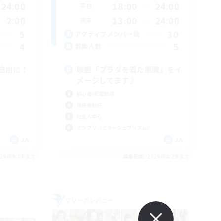
24:00
18:00
24:00
平日
2:00
13:00
24:00
週末
5
30
アクティブメンバー数
4
5
募集人数
自由に！
映画「プラダを着た悪魔」をイ
メージしてます♪
初心者/若葉歓迎
復帰者歓迎
社会人中心
ミラプリ（ミラージュプリズム）
JA
JA
26/09/03 まで
募集期間: 2026/08/29 まで
フリーカンパニー