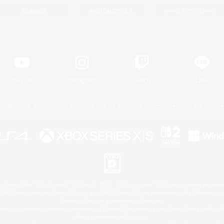
関連商品
e-STOREで購入
ゲームダウンロード
Official Information
YouTube
Instagram
Twitch
LINE
著作権について
プライバシーポリシー
サポートセンター
ライセンス
ルール＆ポリシー
 Family Mark", "PlayStation", "PS5 logo", "PS5", "PS4 logo" and "PS4" are registered trademark
XBOX Sphere mark, the Series X|S logo and XBOX Series X|S are trademarks of the Microsoft gro
Nintendo Switch is a trademark of Nintendo.
ither a registered trademark or trademark of Microsoft Corporation in the United States and/or oth
Mac is a trademark of Apple Inc.