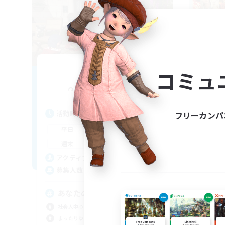
E'cafe
コミュ
追加メンバー募集
Pandaemonium [Mana]
活動時間
活
フリーカンパ
22:00
1:00
平日
平
22:00
1:00
週末
週
4
アクティブメンバー数
ア
2
募集人数
募
あなたの冒険、ほのかに彩る
社
社会人中心
社会
まったりゆっくり楽しむ
なん