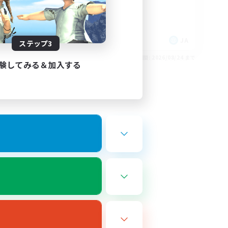
初心者/若葉歓迎
体験歓迎
社会人中心
JA
JA
ステップ3
26/08/25 まで
募集期間: 2026/08/24 まで
験してみる＆加入する