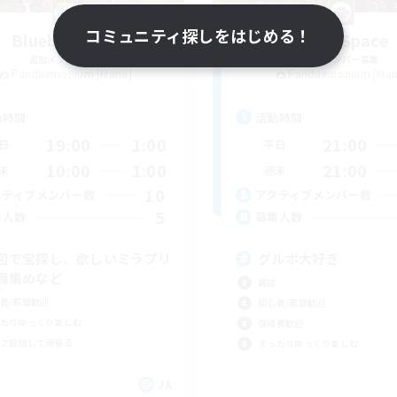
コミュニティ探しをはじめる！
Bluebell Wind
Calm Space
追加メンバー募集
追加メンバー募集
Pandaemonium [Mana]
Pandaemonium [Man
動時間
活動時間
19:00
1:00
21:00
日
平日
10:00
1:00
21:00
末
週末
10
クティブメンバー数
アクティブメンバー数
5
集人数
募集人数
図で宝探し、欲しいミラプリ
グルポ大好き
備集めなど
雑談
者/若葉歓迎
初心者/若葉歓迎
たりゆっくり楽しむ
復帰者歓迎
ア目指して頑張る
まったりゆっくり楽しむ
JA