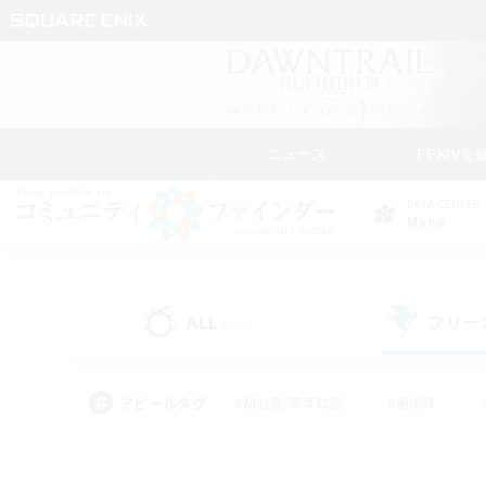
ニュース
FFXIVを
DATA CENTER
Mana
ALL
フリー
(222)
アピールタグ
#初心者/若葉歓迎
#絶挑戦
#モブハント
#学生中心
#なんでも楽しむ
#スクリーンショット撮影
#ハウジ