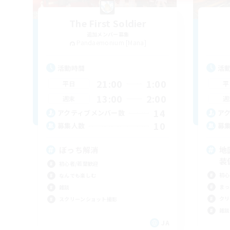
The First Soldier
追加メンバー募集
Pandaemonium [Mana]
活動時間
活
21:00
1:00
平日
平
13:00
2:00
週末
週
14
アクティブメンバー数
ア
10
募集人数
募
ぼっち解消
地
装
初心者/若葉歓迎
初心
なんでも楽しむ
まっ
雑談
クリ
スクリーンショット撮影
雑談
JA