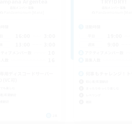
ampana Argentea
TRY!DRY!
追加メンバー募集
追加メンバー募集
Pandaemonium [Mana]
Pandaemonium [Man
動時間
活動時間
16:00
3:00
19:00
日
平日
13:00
3:00
9:00
末
週末
10
クティブメンバー数
アクティブメンバー数
16
集人数
募集人数
C専用ディスコードサーバー
何事もチャレンジ！ト
り(VC可)
初心者/若葉歓迎
でも楽しむ
まったりゆっくり楽しむ
者/若葉歓迎
レベリング
者歓迎
雑談
JA
募集期間: 2026/09/05 まで
募集期間: 20