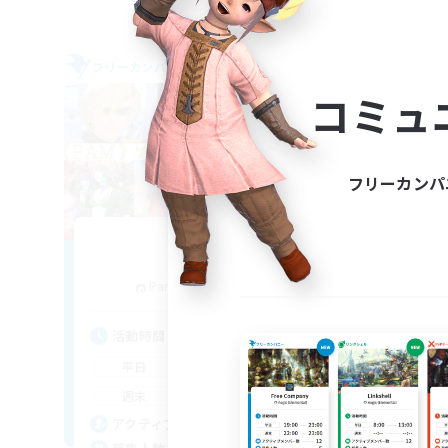
フリーカンパニー
フリー
NEW
コミュ
フリーカンパ
Pamper's
追加メンバー募集
Pandaemonium [Mana]
活動時間
活
16:00
21:00
平日
平
10:00
3:00
週末
週
2
アクティブメンバー数
ア