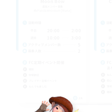
Moon Bow
C
追加メンバー募集
Pandaemonium [Mana]
活動時間
活
20:00
2:00
平日
平
10:00
3:00
週末
週
5
アクティブメンバー数
ア
2
募集人数
募
FC定期イベント開催
F
あ
雑談
なん
体験歓迎
初心
プレイヤー主催イベント
復帰
なんでも楽しむ
雑談
JA
募集期間: 2026/09/05 まで