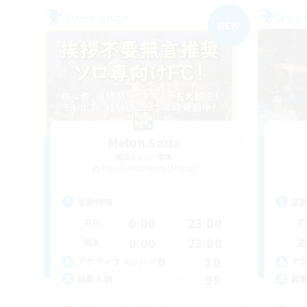
フリーカンパニー
フリー
NEW
Melon Soda
追加メンバー募集
Pandaemonium [Mana]
活動時間
活
0:00
23:00
平日
平
0:00
23:00
週末
週
10
アクティブメンバー数
ア
99
募集人数
募