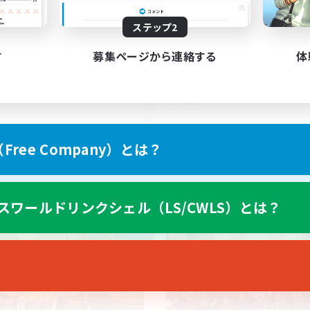
4
集人数
募集人数
ステップ2
きなことをのんびり自由に！
FC探してる
人中心
なんでも楽しむ
す
募集ページから連絡する
体
歓迎
体験歓迎
者歓迎
トレジャーハント
者/若葉歓迎
雑談
JA
ree Company）とは？
募集期間: 2026/09/03 まで
募集期間: 20
スワールドリンクシェル（LS/CWLS）とは？
カンパニー
フリーカンパニー
NEW