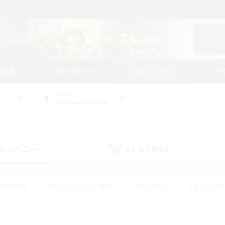
始める
プレイガイド
コミュニティ
ラ
WORLD
Pandaemonium
カンパニー
LS & CWLS
(28)
(193)
#零式挑戦
#立ち上げメンバー募集
#社会人中心
#まったり
#体験歓迎
#クラフター中心
#ギャザラー中心
#ロー
ング
#演奏
#ミラプリ（ミラージュプリズム）
#クリア目指