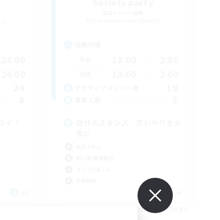
Society party
追加メンバー募集
a]
Pandaemonium [Mana]
活動時間
24:00
18:00
2:00
平日
24:00
10:00
2:00
週末
24
19
アクティブメンバー数
8
3
募集人数
ライ！
自分のスタンス 思いやりを大
事に
社会人中心
初心者/若葉歓迎
なんでも楽しむ
体験歓迎
JA
JA
26/09/04 まで
募集期間: 2026/09/04 まで