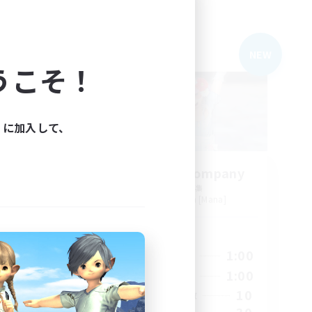
フリーカンパニー
NEW
NEW
うこそ！
ィに加入して、
Black Beans Company
追加メンバー募集
a]
Pandaemonium [Mana]
活動時間
23:00
21:00
1:00
平日
23:00
12:00
1:00
週末
40
10
アクティブメンバー数