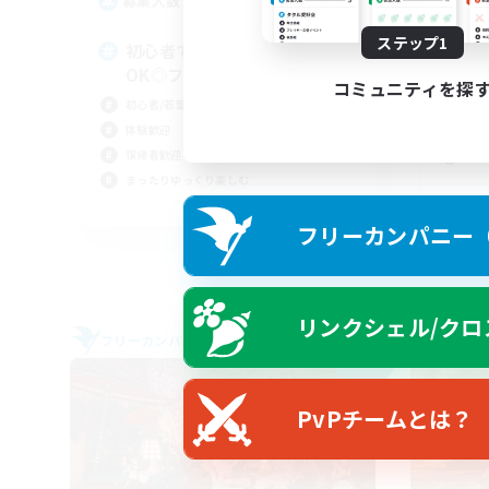
3
募集人数
募
ステップ1
初心者で何も分からなくても
好
OK◎フレ探しにも最適
社会
コミュニティを探
初心者/若葉歓迎
体験
体験歓迎
復帰
復帰者歓迎
初心
まったりゆっくり楽しむ
JA
フリーカンパニー（F
募集期間: 2026/09/04 まで
リンクシェル/クロ
フリーカンパニー
フリー
NEW
PvPチームとは？