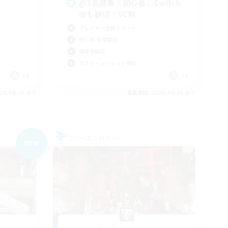
@3名募集！初心者◎Switch
版も歓迎！VC無
プレイヤー主催イベント
初心者/若葉歓迎
復帰者歓迎
スクリーンショット撮影
JA
JA
26/09/05 まで
募集期間: 2026/09/05 まで
フリーカンパニー
NEW