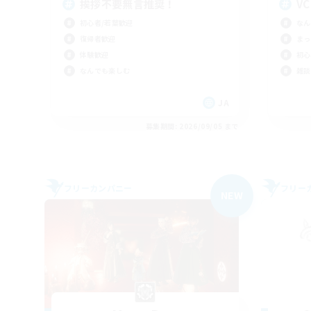
挨拶不要無言推奨！
V
初心者/若葉歓迎
なん
復帰者歓迎
まっ
体験歓迎
初心
なんでも楽しむ
雑談
JA
募集期間: 2026/09/05 まで
フリーカンパニー
フリー
NEW