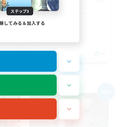
20
30
募集人数
ステップ3
夢はびっぐえふしー！
まったりゆっくり楽しむ
験してみる＆加入する
初心者/若葉歓迎
復帰者歓迎
零式挑戦
JA
JA
26/09/02 まで
募集期間: 2026/09/02 まで
フリーカンパニー
NEW