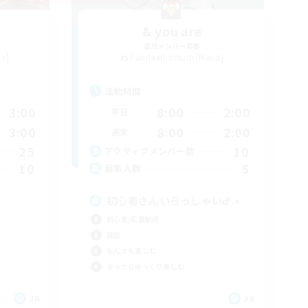
& you are
追加メンバー募集
a]
Pandaemonium [Mana]
活動時間
3:00
8:00
2:00
平日
3:00
8:00
2:00
週末
25
10
アクティブメンバー数
10
5
募集人数
初心者さんいらっしゃいᕷ˖٭
初心者/若葉歓迎
雑談
なんでも楽しむ
まったりゆっくり楽しむ
JA
JA