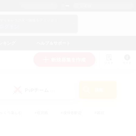
日本語
マイキャラクター情報をチェック！
ログイン
ンキング
ヘルプ＆サポート
新規募集を作成
リスト
ガイド
PvPチーム
検索
(1)
ゆっくり楽しむ
#極挑戦
#復帰者歓迎
#雑談
ルプレイ
#トレジャーハント
#レベリング
して頑張る
#プレイヤー主催イベント