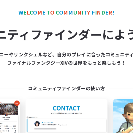
W
E
L
C
O
M
E
T
O
C
O
M
M
U
N
I
T
Y
F
I
N
D
E
R
!
カンパニー
フリーカンパニー
NEW
ニティファインダーによ
ニーやリンクシェルなど、自分のプレイに合ったコミュニテ
ファイナルファンタジーXIVの世界をもっと楽しもう！
Rad Friends
Baby'sbreath
追加メンバー募集
追加メンバー募集
Pandaemonium [Mana]
Pandaemonium [Man
コミュニティファインダーの使い方
動時間
活動時間
19:00
24:00
0:00
日
平日
12:00
2:00
0:00
末
週末
5
クティブメンバー数
アクティブメンバー数