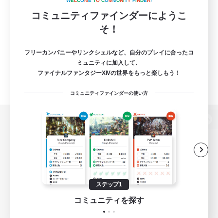
W
E
L
C
O
M
E
T
O
C
O
M
M
U
N
I
T
Y
F
I
N
D
E
R
!
コミュニティファインダーにようこ
そ！
フリーカンパニーやリンクシェルなど、自分のプレイに合ったコ
ミュニティに加入して、
ファイナルファンタジーXIVの世界をもっと楽しもう！
コミュニティファインダーの使い方
パソコン版へ
関連商品
e-STOREで購入
ステップ1
ゲームダウンロード
コミュニティを探す