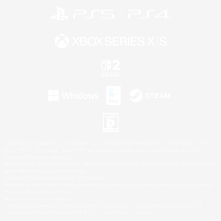
©2026 Sony Interactive Entertainment LLC."PlayStation Family Mark", "PlayStation", "PS5
logo", "PS5", "PS4 logo" and "PS4" are registered trademarks or trademarks of Sony
Interactive Entertainment Inc.
Microsoft, the XBOX Sphere mark, the Series X|S logo and XBOX Series X|S are trademarks
of the Microsoft group of companies.
Nintendo Switch is a trademark of Nintendo.
Windows is either a registered trademark or trademark of Microsoft Corporation in the United
States and/or other countries.
Mac is a trademark of Apple Inc.
©2026 Valve Corporation. Steam and the Steam logo are trademarks and/or registered
trademarks of Valve Corporation in the U.S. and/or other countries.