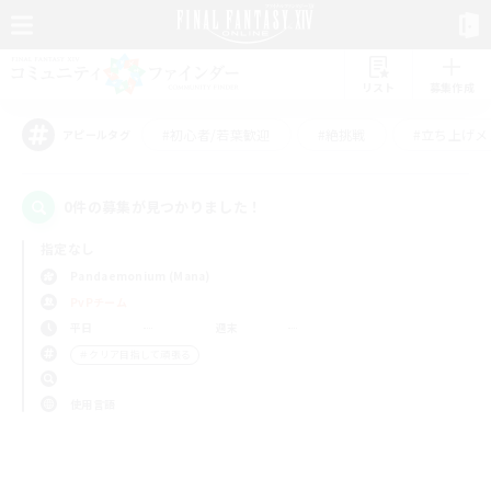
リスト
募集作成
#初心者/若葉歓迎
#絶挑戦
#立ち上げメ
アピールタグ
0件の募集が見つかりました！
指定なし
Pandaemonium (Mana)
PvPチーム
平日
週末
＃クリア目指して頑張る
使用言語