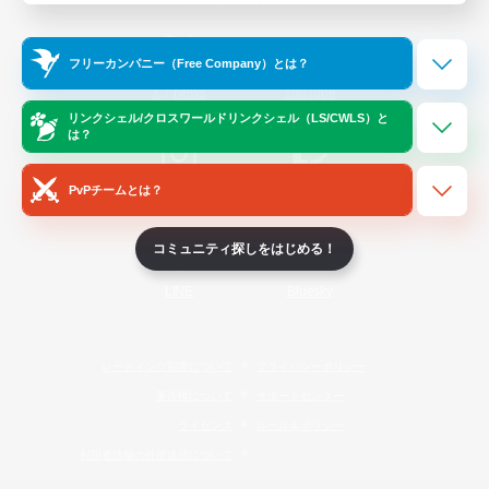
Official Information
フリーカンパニー（Free Company）とは？
/
X
News
YouTube
リンクシェル/クロスワールドリンクシェル（LS/CWLS）と
は？
PvPチームとは？
Instagram
Twitch
コミュニティ探しをはじめる！
LINE
Bluesky
レーティング制度について
プライバシーポリシー
著作権について
サポートセンター
ライセンス
ルール＆ポリシー
利用者情報の外部送信について