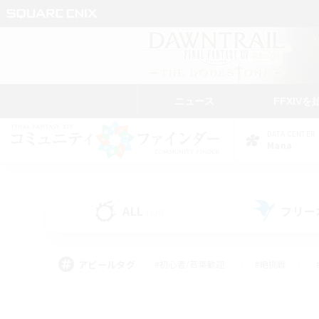
ニュース
FFXIVを
DATA CENTER
Mana
ALL
フリー
(220)
アピールタグ
#初心者/若葉歓迎
#絶挑戦
#学生中心
#なんでも楽しむ
#モブハント
#
#演奏
#ミラプリ（ミラ