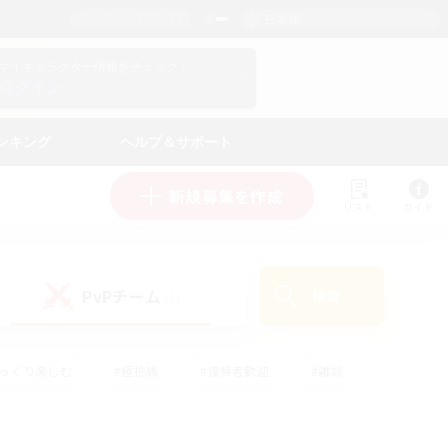
日本語
マイキャラクター情報をチェック！
ログイン
ンキング
ヘルプ＆サポート
新規募集を作成
リスト
ガイド
PvPチーム
検索
(1)
ゆっくり楽しむ
#極挑戦
#復帰者歓迎
#雑談
#ハウジング
#トレジャーハント
#レベリング
#プレイヤー主催イベント