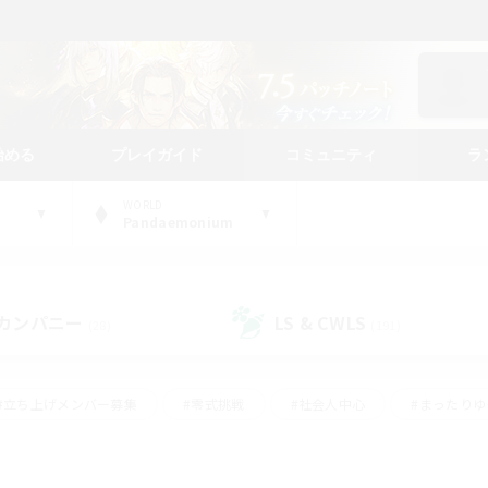
始める
プレイガイド
コミュニティ
ラ
WORLD
Pandaemonium
カンパニー
LS & CWLS
(28)
(191)
#立ち上げメンバー募集
#零式挑戦
#社会人中心
#まったり
体験歓迎
#クラフター中心
#ロールプレイ
#ギャザラー中心
ージュプリズム）
#スクリーンショット撮影
#クリア目指して頑張る