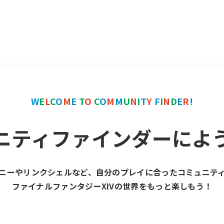
W
E
L
C
O
M
E
T
O
C
O
M
M
U
N
I
T
Y
F
I
N
D
E
R
!
ニティファインダーによ
ニーやリンクシェルなど、自分のプレイに合ったコミュニテ
ファイナルファンタジーXIVの世界をもっと楽しもう！