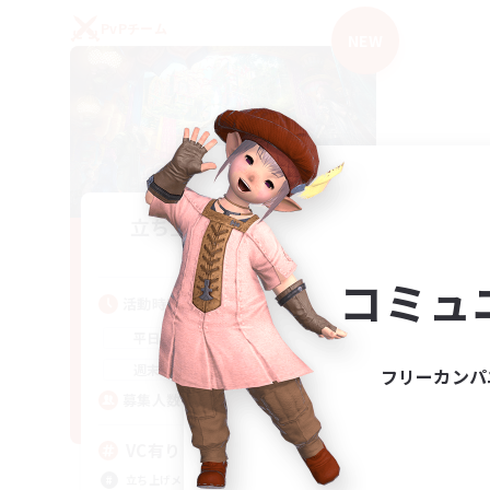
PvPチーム
NEW
立ち上げメンバー募集
Mana
コミュ
活動時間
21:00
2:00
平日
21:00
2:00
週末
フリーカンパ
2
募集人数
VC有り
立ち上げメンバー募集