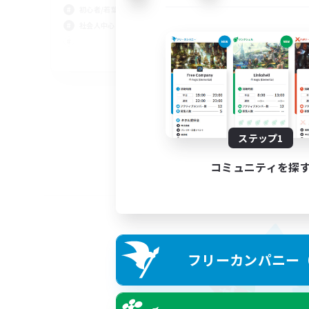
初心者/若葉歓迎
社会人中心
JA
募集期間: 2026/09/05 まで
ステップ1
コミュニティを探
フリーカンパニー（F