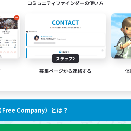
コミュニティファインダーの使い方
ステップ2
す
募集ページから連絡する
体
ree Company）とは？