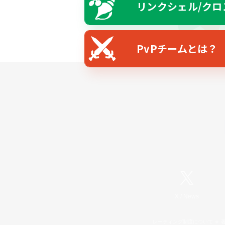
リンクシェル/クロ
PvPチームとは？
X
/
News
レーティング制度について