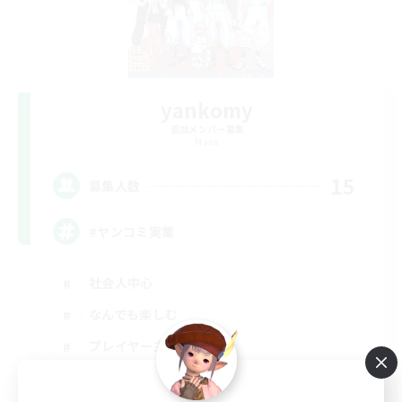
yankomy
追加メンバー募集
Mana
15
募集人数
#ヤンコミ実業
社会人中心
なんでも楽しむ
プレイヤー主催イベント
初心者/若葉歓迎
JA