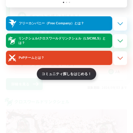
5
募集人数
チャットで盛り上がろう！
フリーカンパニー（Free Company）とは？
初心者/若葉歓迎
リンクシェル/クロスワールドリンクシェル（LS/CWLS）と
まったりゆっくり楽しむ
は？
レベリング
PvPチームとは？
プレイヤー主催イベント
JA
コミュニティ探しをはじめる！
詳細を見る
募集期間: 2026/09/03 まで
クロスワールドリンクシェル