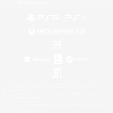
利用者情報の外部送信について
©2026 Sony Interactive Entertainment LLC."PlayStation Family Mark", "PlayStation", "PS5
logo", "PS5", "PS4 logo" and "PS4" are registered trademarks or trademarks of Sony
Interactive Entertainment Inc.
Microsoft, the XBOX Sphere mark, the Series X|S logo and XBOX Series X|S are trademarks
of the Microsoft group of companies.
Nintendo Switch is a trademark of Nintendo.
Windows is either a registered trademark or trademark of Microsoft Corporation in the United
States and/or other countries.
Mac is a trademark of Apple Inc.