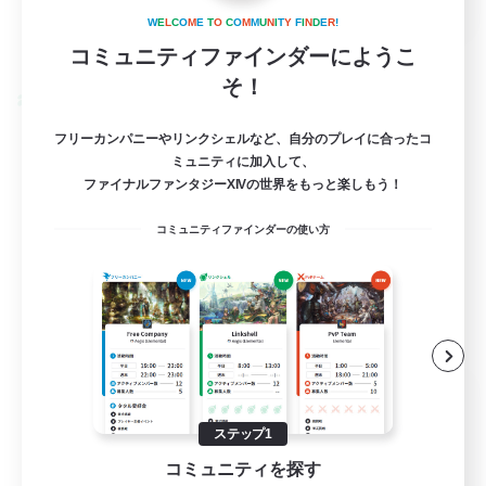
W
E
L
C
O
M
E
T
O
C
O
M
M
U
N
I
T
Y
F
I
N
D
E
R
!
詳細を見る
コミュニティファインダーにようこ
募集期間: 2026/09/03 まで
そ！
クロスワールドリンクシェル
フリーカンパニーやリンクシェルなど、自分のプレイに合ったコ
ミュニティに加入して、
ファイナルファンタジーXIVの世界をもっと楽しもう！
コミュニティファインダーの使い方
Printemps Garden
追加メンバー募集
ステップ1
Mana
コミュニティを探す