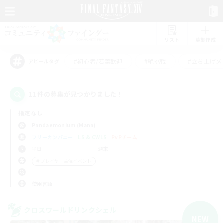
リスト
募集作成
#初心者/若葉歓迎
#絶挑戦
#立ち上げメ
アピールタグ
11件の募集が見つかりました！
指定なし
Pandaemonium (Mana)
フリーカンパニー
LS & CWLS
PvPチーム
平日
週末
＃プレイヤー主催イベント
使用言語
クロスワールドリンクシェル
NEW