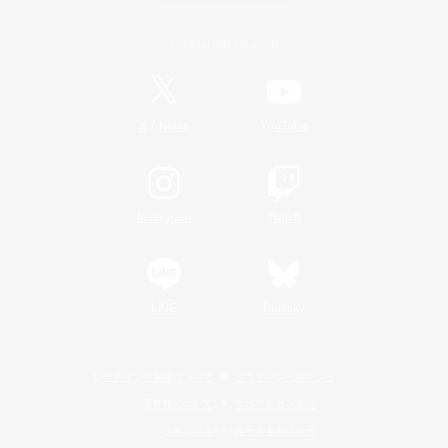
Official Information
/
X
News
YouTube
Instagram
Twitch
LINE
Bluesky
レーティング制度について
プライバシーポリシー
著作権について
サポートセンター
ライセンス
ルール＆ポリシー