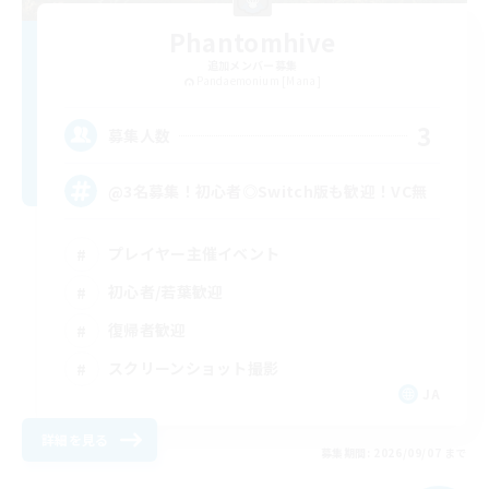
Phantomhive
追加メンバー募集
Pandaemonium [Mana]
3
募集人数
@3名募集！初心者◎Switch版も歓迎！VC無
プレイヤー主催イベント
初心者/若葉歓迎
復帰者歓迎
スクリーンショット撮影
JA
詳細を見る
募集期間: 2026/09/07 まで